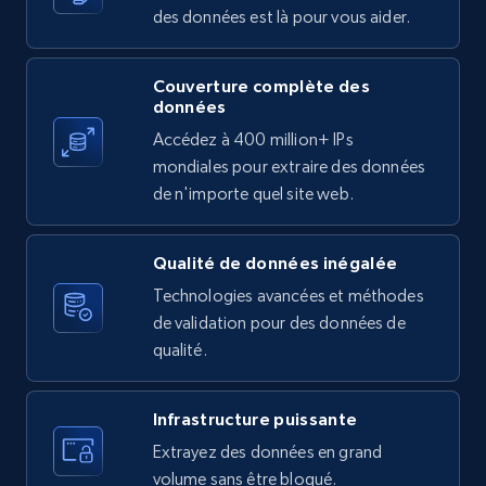
des données est là pour vous aider.
Couverture complète des
X (formerly Twitter) - Posts
données
ID, User posted, Name, Description, Date
Accédez à 400 million+ IPs
posted, Photos, URL, Quoted post, and more.
mondiales pour extraire des données
de n'importe quel site web.
10.3K+
1.2K+
Essai gratuit
Qualité de données inégalée
Technologies avancées et méthodes
X (formerly Twitter) - Posts - Collecting
de validation pour des données de
Twitter posts URLs
qualité.
ID, User posted, Name, Description, Date
posted, Photos, URL, Quoted post, and more.
Infrastructure puissante
Extrayez des données en grand
10.3K+
1.2K+
Essai gratuit
volume sans être bloqué.