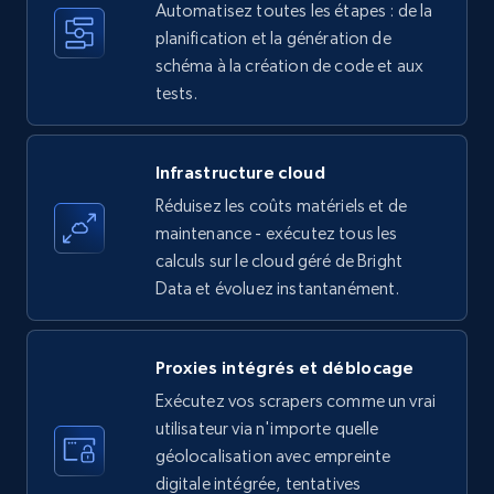
Automatisez toutes les étapes : de la
35.2K+
planification et la génération de
5.7K+
Essai gratuit
schéma à la création de code et aux
tests.
Amazon products - find products by using
upc numbers
Infrastructure cloud
Title, Seller name, Brand, Description, Initial
Réduisez les coûts matériels et de
price, Currency, Availability, Reviews count, and
maintenance - exécutez tous les
more.
calculs sur le cloud géré de Bright
Data et évoluez instantanément.
35.2K+
5.7K+
Essai gratuit
Proxies intégrés et déblocage
Exécutez vos scrapers comme un vrai
LinkedIn company information
utilisateur via n'importe quelle
ID, Name, Country code, Locations, Followers,
géolocalisation avec empreinte
Employees in linkedin, About, Specialties, and
digitale intégrée, tentatives