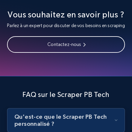
Vous souhaitez en savoir plus ?
8.1K+
714+
Essai gratuit
Parlez à un expert pour discuter de vos besoins en scraping
Youtube - Videos posts - Search videos by
Contactez-nous
keyword and then apply relevant video
filters
URL, Title, Youtuber, Youtuber md5, Video url,
Video length, Likes, Views, and more.
8.1K+
714+
Essai gratuit
FAQ sur le Scraper PB Tech
Qu'est-ce que le Scraper PB Tech
Youtube - Videos posts - Collect YouTube
personnalisé ?
posts by hashtags