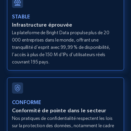
STABLE
Infrastructure éprouvée
LinkedIn posts
La plateforme de Bright Data propulse plus de 20
URL, ID, User id, Use url, Title, Headline, Post
000 entreprises dans le monde, offrant une
text, Date posted, and more.
tranquillité d'esprit avec 99,99 % de disponibilité,
l'accès à plus de 150 M d'IPs d'utilisateurs réels
11.3K+
1.5K+
Essai gratuit
couvrant 195 pays.
LinkedIn posts - Discover user's articles by
URL
URL, ID, User id, Use url, Title, Headline, Post
CONFORME
text, Date posted, and more.
Conformité de pointe dans le secteur
Nos pratiques de confidentialité respectent les lois
11.3K+
1.5K+
Essai gratuit
sur la protection des données, notamment le cadre