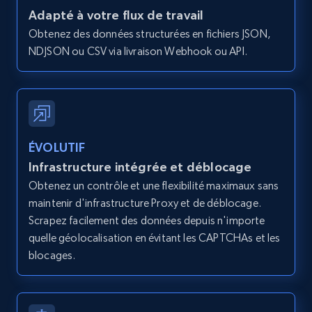
Zpid, City, State, HomeStatus, Address,
Adapté à votre flux de travail
IsListingClaimedByCurrentSignedInUser,
Obtenez des données structurées en fichiers JSON,
IsCurrentSignedInAgentResponsible, Bedrooms,
NDJSON ou CSV via livraison Webhook ou API.
and more.
12K+
1.3K+
Essai gratuit
ÉVOLUTIF
Zillow properties listing information -
Infrastructure intégrée et déblocage
Search by parameters on zillow and use the
Obtenez un contrôle et une flexibilité maximaux sans
direct link as input
maintenir d'infrastructure Proxy et de déblocage.
Zpid, City, State, HomeStatus, Address,
Scrapez facilement des données depuis n'importe
IsListingClaimedByCurrentSignedInUser,
quelle géolocalisation en évitant les CAPTCHAs et les
IsCurrentSignedInAgentResponsible, Bedrooms,
blocages.
and more.
12K+
1.3K+
Essai gratuit