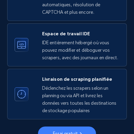
more.
automatiques, résolution de
CAPTCHA et plus encore.
33.5K+
3.5K+
Essai gratuit
Espace de travail IDE
IDE entièrement hébergé où vous
Instagram - Profiles
pouvez modifier et déboguer vos
Account, Fbid, ID, Followers, Posts count, Is
scrapers, avec des journaux en direct.
business account, Is professional account, Is
verified, and more.
Livraison de scraping planifiée
22.3K+
3.4K+
Essai gratuit
Déclenchez les scrapers selon un
planning ou via API et livrez les
données vers toutes les destinations
de stockage populaires
Instagram - Profiles - Collect profile
information by user name
Account, Fbid, ID, Followers, Posts count, Is
Essai gratuit