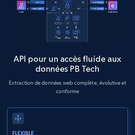
13.2K+
1.6K+
Essai gratuit
Zillow properties listing information
Zpid, City, State, HomeStatus, Address,
IsListingClaimedByCurrentSignedInUser,
API pour un accès fluide aux
IsCurrentSignedInAgentResponsible, Bedrooms,
données PB Tech
and more.
Extraction de données web complète, évolutive et
12K+
1.3K+
Essai gratuit
conforme
Zillow properties listing information -
Discover by custom filters - location, home
type and status
FLEXIBLE