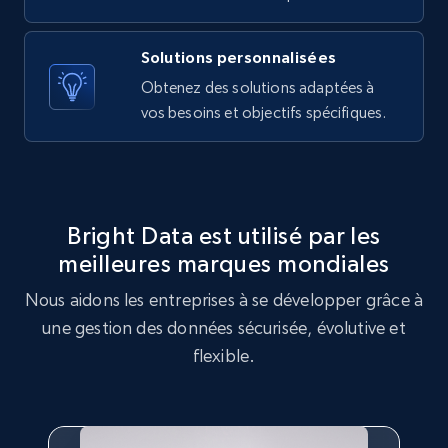
Solutions personnalisées
X (formerly Twitter) - Posts - Getting x
Obtenez des solutions adaptées à
posts by array of profiles
vos besoins et objectifs spécifiques.
ID, User posted, Name, Description, Date
posted, Photos, URL, Quoted post, and more.
10.3K+
1.2K+
Essai gratuit
Bright Data est utilisé par les
meilleures marques mondiales
Nous aidons les entreprises à se développer grâce à
TikTok - Profiles
une gestion des données sécurisée, évolutive et
Account id, Nickname, Biography, Awg
engagement rate, Comment engagement rate,
flexible.
Like engagement rate, Bio link, Predicted lang,
and more.