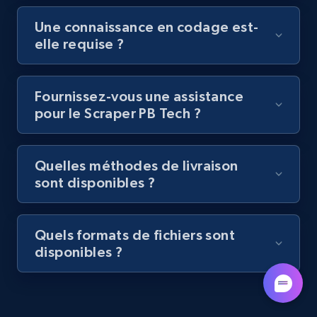
URL, Title, Youtuber, Youtuber md5, Video url,
Une connaissance en codage est-
Video length, Likes, Views, and more.
elle requise ?
8.1K+
714+
Essai gratuit
Fournissez-vous une assistance
pour le Scraper PB Tech ?
Amazon Reviews
URL, Product name, Product rating, Product
Quelles méthodes de livraison
rating object, Product rating max, Rating,
sont disponibles ?
Author name, Asin, and more.
7.4K+
870+
Essai gratuit
Quels formats de fichiers sont
disponibles ?
TikTok - Posts