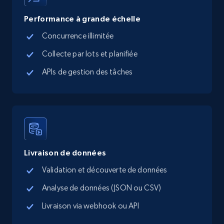
Performance à grande échelle
Google Maps full information - Collect
Google Maps Businesses data by place id
Concurrence illimitée
Place id, URL, Country, Name, Category,
Collecte par lots et planifiée
Address, Description, Business details, and
APIs de gestion des tâches
more.
13.2K+
1.7K+
Essai gratuit
Google Maps full information - Discover
Livraison de données
new records by Customer ID
Validation et découverte de données
Place id, URL, Country, Name, Category,
Analyse de données (JSON ou CSV)
Address, Description, Business details, and
more.
Livraison via webhook ou API