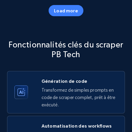
Load more
Amazon products - Collects products by
specific category URL
Title, Seller name, Brand, Description, Initial
Fonctionnalités clés du scraper
price, Currency, Availability, Reviews count, and
more.
PB Tech
35.2K+
5.7K+
Essai gratuit
Génération de code
Transformez de simples prompts en
Amazon products - Collects products by
code de scraper complet, prêt à être
specific keywords
exécuté.
Title, Seller name, Brand, Description, Initial
price, Currency, Availability, Reviews count, and
more.
Automatisation des workflows