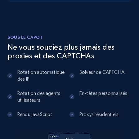
13.2K+
1.7K+
Essai gratuit
Instagram - Posts
SOUS LE CAPOT
URL, User posted, Description, Hashtags, Num
Ne vous souciez plus jamais des
comments, Date posted, Likes, Photos, and
proxies et des CAPTCHAs
more.
Rotation automatique
Solveur de CAPTCHA
13.2K+
1.6K+
Essai gratuit
des IP
Rotation des agents
En-têtes personnalisés
utilisateurs
Instagram - Posts - Collects posts from a
specific URLs by using profile URL
Rendu JavaScript
Proxys résidentiels
URL, User posted, Description, Hashtags, Num
comments, Date posted, Likes, Photos, and
more.