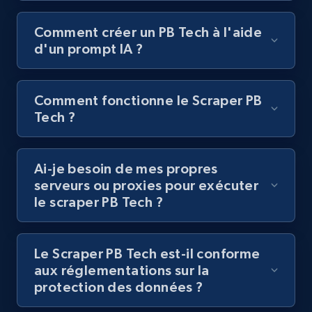
URL, Title, Youtuber, Youtuber md5, Video url,
Video length, Likes, Views, and more.
Comment créer un PB Tech à l'aide
d'un prompt IA ?
8.1K+
714+
Essai gratuit
Comment fonctionne le Scraper PB
Tech ?
Youtube - Videos posts - Discovery records
by Explore page URL
URL, Title, Youtuber, Youtuber md5, Video url,
Ai-je besoin de mes propres
Video length, Likes, Views, and more.
serveurs ou proxies pour exécuter
le scraper PB Tech ?
8.1K+
714+
Essai gratuit
Le Scraper PB Tech est-il conforme
aux réglementations sur la
protection des données ?
Youtube - Videos posts - Discovery videos
by podcast url