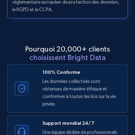
réglementaire européen de protection des données,
le RGPD et le CCPA.
LinkedIn posts - Discover posts by Profile
URL
URL, ID, User id, Use url, Title, Headline, Post
text, Date posted, and more.
Pourquoi 20,000+ clients
choisissent Bright Data
11.3K+
1.5K+
Essai gratuit
100% Conforme
Les données collectées sont
obtenues de manière éthique et
LinkedIn posts - Discover new posts
conformes à toutes les lois sur la vie
company URL
privée.
URL, ID, User id, Use url, Title, Headline, Post
text, Date posted, and more.
Support mondial 24/7
11.3K+
1.5K+
Essai gratuit
Une équipe dédiée de professionnels