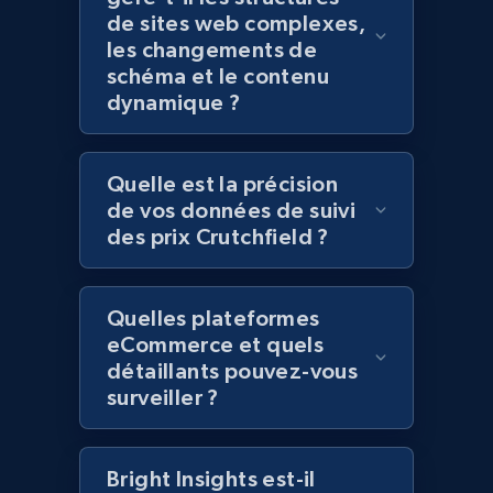
de sites web complexes,
more.
les changements de
schéma et le contenu
2.1K+
375+
Commencer
dynamique ?
Quelle est la précision
Amazon products global dataset - Collect
de vos données de suivi
Amazon products by seller URL
des prix Crutchfield ?
Title, Seller name, Brand, Description, Initial
price, Currency, Availability, Reviews count, and
more.
Quelles plateformes
eCommerce et quels
2.1K+
375+
Commencer
détaillants pouvez-vous
surveiller ?
Amazon products global dataset - Collect
Bright Insights est-il