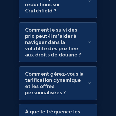
réductions sur
Crutchfield ?
Amazon products global dataset
Comment le suivi des
Title, Seller name, Brand, Description, Initial
prix peut-il m'aider à
price, Currency, Availability, Reviews count, and
more.
naviguer dans la
volatilité des prix liée
aux droits de douane ?
2.1K+
375+
Commencer
Comment gérez-vous la
tarification dynamique
Amazon products global dataset - Collects
et les offres
products by specific category URL
personnalisées ?
Title, Seller name, Brand, Description, Initial
price, Currency, Availability, Reviews count, and
more.
À quelle fréquence les