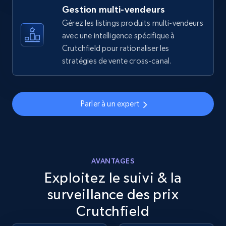
more.
Gestion multi-vendeurs
Gérez les listings produits multi-vendeurs
avec une intelligence spécifique à
5.6K+
875+
Commencer
Crutchfield pour rationaliser les
stratégies de vente cross-canal.
Walmart - products - Discover products by
using sku numbers
Parler à un expert
URL, Final price, Sku, Currency, Gtin,
Specifications, Image urls, Top reviews, and
more.
AVANTAGES
5.6K+
875+
Commencer
Exploitez le suivi & la
surveillance des prix
Crutchfield
TikTok Shop