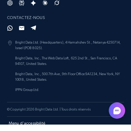
Amazon products search
CONTACTEZ-NOUS
Asin, URL, Name, Sponsored, Initial price, Final
price, Currency, Sold, and more.
Bright Data Ltd. (Headquarters), 4 Hamahshev St., Netanya 4250714,
1.6K+
181+
Commencer
Israel (POB 8025).
Bright Data, Inc., The Web Data Loft, 625 2nd St., San Francisco, CA
94107, United States.
Target
Bright Data, Inc., 500 7th Ave, 9th Floor Office 9A1234, New York, NY
10018, United States.
URL, Product id, Title, Product description,
Rating, Reviews count, Initial price, Discount,
IPPN Group Ltd.
and more.
1.3K+
175+
Commencer
© Copyright 2026 Bright Data Ltd. | Tous droits réservés
Menu d'accessibilité