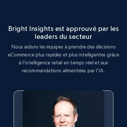
more.
2.5K+
359+
Commencer
Bright Insights est approuvé par les
leaders du secteur
Nous aidons les équipes à prendre des décisions
Google Shopping
eCommerce plus rapides et plus intelligentes grâce
URL, Product id, Title, Product description,
Rating, Reviews count, Images, Variations, and
à l'intelligence retail en temps réel et aux
more.
recommandations alimentées par l'IA.
2.4K+
200+
Commencer
Google Shopping - collects products from
web using keywords
URL, Product id, Title, Product description,