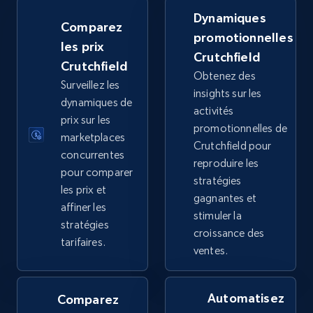
URL, Title, Available, Description, Currency, Initial
Dynamiques
price, Final price, Discount percent, and more.
Comparez
promotionnelles
les prix
Crutchfield
5.4K+
668+
Commencer
Crutchfield
Obtenez des
Surveillez les
insights sur les
dynamiques de
activités
prix sur les
TikTok Shop - category
promotionnelles de
marketplaces
Crutchfield pour
URL, Title, Available, Description, Currency, Initial
concurrentes
price, Final price, Discount percent, and more.
reproduire les
pour comparer
stratégies
les prix et
gagnantes et
5.4K+
668+
Commencer
affiner les
stimuler la
stratégies
croissance des
tarifaires.
ventes.
TikTok Shop - Collect TikTok shop products
by keywords search
Automatisez
Comparez
URL, Title, Available, Description, Currency, Initial