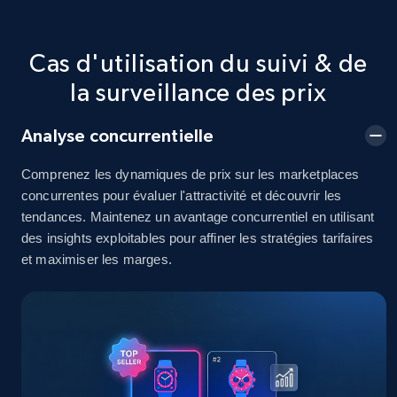
2.5K+
378+
Commencer
Cas d'utilisation du suivi & de
la surveillance des prix
eBay
Analyse concurrentielle
URL, Product id, Title, Seller name, Seller rating,
Seller reviews, Breadcrumbs, Root category, and
Comprenez les dynamiques de prix sur les marketplaces
more.
concurrentes pour évaluer l'attractivité et découvrir les
tendances. Maintenez un avantage concurrentiel en utilisant
2.5K+
359+
Commencer
des insights exploitables pour affiner les stratégies tarifaires
et maximiser les marges.
eBay - Gather data on products using
specified keywords
URL, Product id, Title, Seller name, Seller rating,
Seller reviews, Breadcrumbs, Root category, and