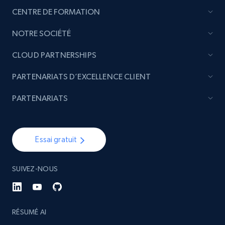
Etsy - Collect data on products using
CENTRE DE FORMATION
specified keywords
URL, Product id, Listing inventory id, Title, Rating,
NOTRE SOCIÉTÉ
Reviews count shop, Reviews count item, Initial
price, and more.
CLOUD PARTNERSHIPS
PARTENARIATS D’EXCELLENCE CLIENT
1.9K+
323+
Commencer
PARTENARIATS
Etsy - Collects data from shop's URL
Essai gratuit
URL, Product id, Listing inventory id, Title, Rating,
Reviews count shop, Reviews count item, Initial
price, and more.
SUIVEZ-NOUS
1.9K+
323+
Commencer
RÉSUMÉ AI