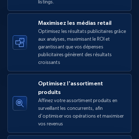
listings.
5.6K+
875+
Commencer
Maximisez les médias retail
Optimisez les résultats publicitaires grâce
Walmart - products - Find new products by
aux analyses, maximisant le ROI et
using specific category URL
garantissant que vos dépenses
URL, Final price, Sku, Currency, Gtin,
publicitaires génèrent des résultats
Specifications, Image urls, Top reviews, and
croissants
more.
Optimisez l'assortiment
5.6K+
875+
Commencer
produits
Affinez votre assortiment produits en
surveillant les concurrents, afin
Walmart - products - Collects products by
d'optimiser vos opérations et maximiser
specific keywords
vos revenus
URL, Final price, Sku, Currency, Gtin,
Specifications, Image urls, Top reviews, and