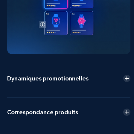
more.
2.5K+
359+
Commencer
eBay - Collect products from shops on eBay
URL, Product id, Title, Seller name, Seller rating,
Seller reviews, Breadcrumbs, Root category, and
more.
Dynamiques promotionnelles
2.5K+
359+
Commencer
Correspondance produits
eBay - Collect records by category
URL, Product id, Title, Seller name, Seller rating,
Seller reviews, Breadcrumbs, Root category, and