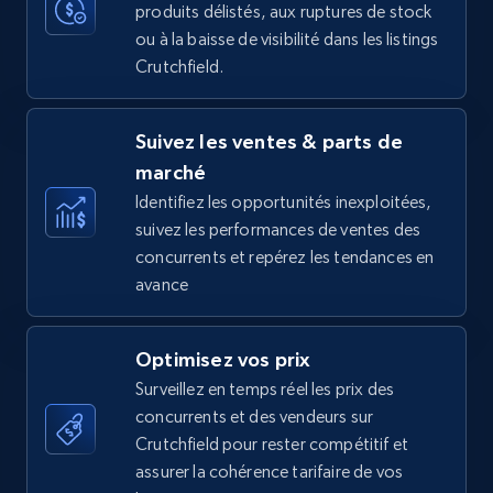
produits délistés, aux ruptures de stock
35.3K+
5.7K+
Commencer
ou à la baisse de visibilité dans les listings
Crutchfield.
Amazon Reviews
Suivez les ventes & parts de
URL, Product name, Product rating, Product
marché
rating object, Product rating max, Rating,
Author name, Asin, and more.
Identifiez les opportunités inexploitées,
suivez les performances de ventes des
concurrents et repérez les tendances en
7.4K+
870+
Commencer
avance
Optimisez vos prix
Walmart - products
Surveillez en temps réel les prix des
URL, Final price, Sku, Currency, Gtin,
concurrents et des vendeurs sur
Specifications, Image urls, Top reviews, and
Crutchfield pour rester compétitif et
more.
assurer la cohérence tarifaire de vos