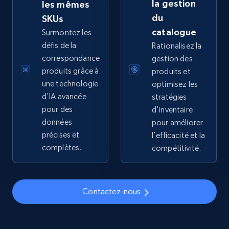
la gestion
les mêmes
price, Final price, Discount percent, and more.
du
SKUs
catalogue
Surmontez les
5.4K+
668+
Commencer
défis de la
Rationalisez la
correspondance
gestion des
produits grâce à
produits et
une technologie
optimisez les
TikTok Shop - discover records by shop url
d'IA avancée
stratégies
URL, Title, Available, Description, Currency, Initial
pour des
d'inventaire
price, Final price, Discount percent, and more.
données
pour améliorer
précises et
l'efficacité et la
5.4K+
668+
Commencer
complètes.
compétitivité.
Amazon sellers info
Contactez-nous
Seller id, URL, Seller name, Description, Detailed
info, Stars, Feedbacks, Return policy, and more.