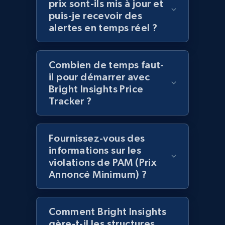
prix sont-ils mis à jour et
2.1K+
375+
Commencer
puis-je recevoir des
alertes en temps réel ?
Amazon products global dataset -
Combien de temps faut-
Collecting products by keyword search
il pour démarrer avec
Title, Seller name, Brand, Description, Initial
Bright Insights Price
price, Currency, Availability, Reviews count, and
Tracker ?
more.
2.1K+
375+
Commencer
Fournissez-vous des
informations sur les
violations de PAM (Prix
Annoncé Minimum) ?
Amazon products global dataset - Collects
products by best sellers category URL
Comment Bright Insights
Title, Seller name, Brand, Description, Initial
gère-t-il les structures
price, Currency, Availability, Reviews count, and