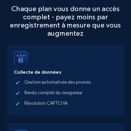
Chaque plan vous donne un accès
5.6K+
878+
Essai gratuit
complet - payez moins par
enregistrement à mesure que vous
augmentez
TikTok Shop
URL, Title, Available, Description, Currency, Initial
price, Final price, Discount percent, and more.
Collecte de données
5.4K+
668+
Essai gratuit
Gestion automatisée des proxies
Rendu complet du navigateur
TikTok Shop - category
Résolution CAPTCHA
URL, Title, Available, Description, Currency, Initial
price, Final price, Discount percent, and more.