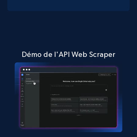
Amazon sellers info
Seller id, URL, Seller name, Description, Detailed
info, Stars, Feedbacks, Return policy, and more.
Démo de l'API Web Scraper
2.5K+
378+
Essai gratuit
eBay
URL, Product id, Title, Seller name, Seller rating,
Seller reviews, Breadcrumbs, Root category, and
more.
2.5K+
359+
Essai gratuit