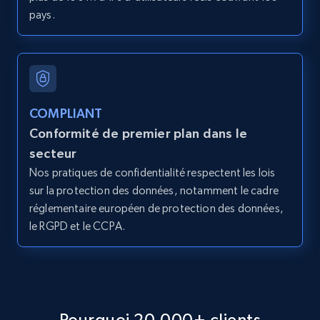
pays.
2.1K+
375+
Essai gratuit
Amazon products global dataset - Collect
COMPLIANT
products from Brands URLs
Conformité de premier plan dans le
Title, Seller name, Brand, Description, Initial
secteur
price, Currency, Availability, Reviews count, and
Nos pratiques de confidentialité respectent les lois
more.
sur la protection des données, notamment le cadre
réglementaire européen de protection des données,
2.1K+
375+
Essai gratuit
le RGPD et le CCPA.
Etsy
URL, Product id, Listing inventory id, Title, Rating,
Pourquoi 20,000+ clients