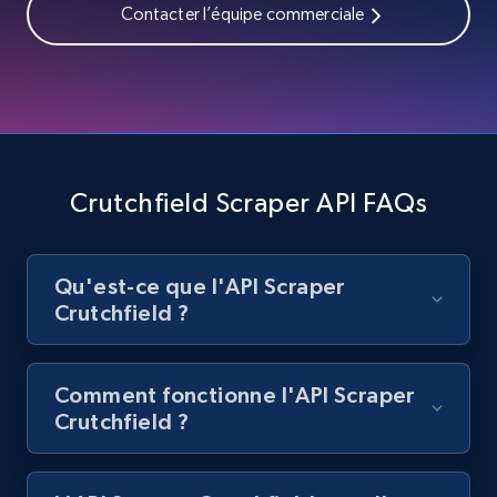
Contacter l’équipe commerciale
Best Buy products
URL, Product id, Title, Images, Final price,
Currency, Discount, Initial price, and more.
1.1K+
149+
Essai gratuit
Crutchfield Scraper API FAQs
Best Buy products - Collect data on
Qu'est-ce que l'API Scraper
products using specified keywords
Crutchfield ?
URL, Product id, Title, Images, Final price,
Currency, Discount, Initial price, and more.
Comment fonctionne l'API Scraper
1.1K+
149+
Essai gratuit
Crutchfield ?