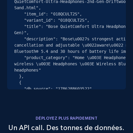
QuietComfort-Ultra-Headphones-2nd-Gen-Driftwood-
2.4K+
202+
Essai gratuit
Sand.html",

    "item_id": "018QCULT2S",

    "variant_id": "018QCULT2S",

    "title": "Bose QuietComfort Ultra Headphones (2nd 
Gen)",

Google Shopping - collects products from
    "description": "Bose\u0027s strongest active noise 
web using keywords
cancellation and adjustable \u0022aware\u0022 mod
URL, Product id, Title, Product description,
Bluetooth® 5.4 and 30 hours of battery life imme.
Rating, Reviews count, Images, Variations, and
    "product_category": "Home \u003E Headphones \u0026 
more.
wireless \u003E Headphones \u003E Wireless Blueto
headphones"

  },

2.4K+
202+
Essai gratuit
  {

    "db_source": "1786288603522",

    "timestamp": "2026-08-09",

    "url": 
"https:\/\/www.crutchfield.com\/p_575P300X2\/Rock
Home Depot US
Fosgate-Punch-P300X2.html",

URL, Domain, Country code, Model number,
DÉPLOYEZ PLUS RAPIDEMENT
    "item_id": "575P300X2",

Sku, Product id, Product name, Manufacturer,
Un API call. Des tonnes de données.
    "variant_id": "575P300X2",

and more.
    "title": "Rockford Fosgate Punch P300X2",
