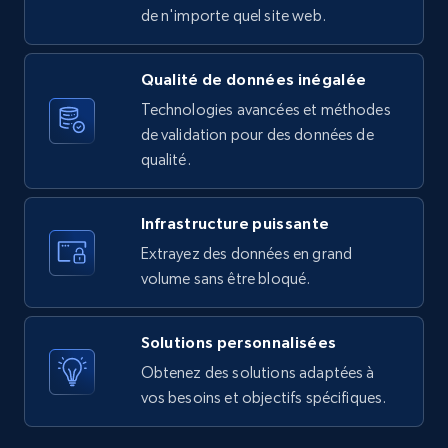
URL, Product id, Listing inventory id, Title, Rating,
de n'importe quel site web.
Reviews count shop, Reviews count item, Initial
price, and more.
Qualité de données inégalée
Technologies avancées et méthodes
1.9K+
323+
Essai gratuit
de validation pour des données de
qualité.
Amazon products search
Infrastructure puissante
Asin, URL, Name, Sponsored, Initial price, Final
Extrayez des données en grand
price, Currency, Sold, and more.
volume sans être bloqué.
1.6K+
181+
Essai gratuit
Solutions personnalisées
Obtenez des solutions adaptées à
vos besoins et objectifs spécifiques.
Target
URL, Product id, Title, Product description,