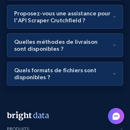
Lazada - Products - Discover products by
category URL or brand URL
Proposez-vous une assistance pour
URL, Title, Rating, Reviews, Initial price, Final
l'API Scraper Crutchfield ?
price, Currency, Stock, and more.
992+
165+
Essai gratuit
Quelles méthodes de livraison
sont disponibles ?
Lazada - Products - Discover products by
Quels formats de fichiers sont
seller URL
disponibles ?
URL, Title, Rating, Reviews, Initial price, Final
price, Currency, Stock, and more.
992+
165+
Essai gratuit
PRODUITS