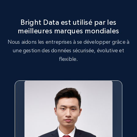
Rating, Reviews count, Initial price, Discount,
and more.
Bright Data est utilisé par les
1.3K+
176+
Essai gratuit
meilleures marques mondiales
Nous aidons les entreprises à se développer grâce à
une gestion des données sécurisée, évolutive et
flexible.
Target - Gather data on products using
specified keywords
URL, Product id, Title, Product description,
Rating, Reviews count, Initial price, Discount,
and more.
1.3K+
176+
Essai gratuit
Target - Discover products by category url