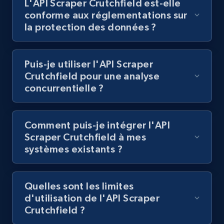
L'API Scraper Crutchfield est-elle
Lazada - Products
conforme aux réglementations sur
URL, Title, Rating, Reviews, Initial price, Final
la protection des données ?
price, Currency, Stock, and more.
Puis-je utiliser l'API Scraper
992+
165+
Essai gratuit
Crutchfield pour une analyse
concurrentielle ?
Lazada - Products - Discover products by
Comment puis-je intégrer l'API
keyword
Scraper Crutchfield à mes
URL, Title, Rating, Reviews, Initial price, Final
systèmes existants ?
price, Currency, Stock, and more.
992+
165+
Essai gratuit
Quelles sont les limites
d'utilisation de l'API Scraper
Crutchfield ?