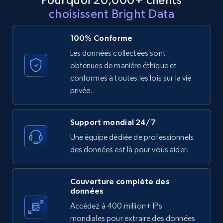
Reviews count shop, Reviews count item, Initial
choisissent Bright Data
price, and more.
100% Conforme
1.9K+
323+
Essai gratuit
Les données collectées sont
obtenues de manière éthique et
conformes à toutes les lois sur la vie
Etsy - Collect data on products using
privée.
specified keywords
URL, Product id, Listing inventory id, Title, Rating,
Support mondial 24/7
Reviews count shop, Reviews count item, Initial
Une équipe dédiée de professionnels
price, and more.
des données est là pour vous aider.
1.9K+
323+
Essai gratuit
Couverture complète des
données
Accédez à 400 million+ IPs
Etsy - Collects data from shop's URL
mondiales pour extraire des données