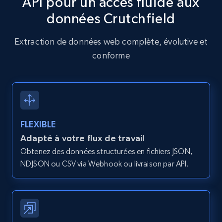
API pour un accès fluide aux
données Crutchfield
Amazon products global dataset - Collects
products by specific category URL
Extraction de données web complète, évolutive et
Title, Seller name, Brand, Description, Initial
conforme
price, Currency, Availability, Reviews count, and
more.
2.1K+
375+
Essai gratuit
FLEXIBLE
Adapté à votre flux de travail
Amazon products global dataset -
Obtenez des données structurées en fichiers JSON,
Collecting products by keyword search
NDJSON ou CSV via Webhook ou livraison par API.
Title, Seller name, Brand, Description, Initial
price, Currency, Availability, Reviews count, and
more.
2.1K+
375+
Essai gratuit