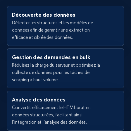
    "description": "2-channel car amplifier  100 
watts RMS x 2",

2.1K+
355+
Essai gratuit
Découverte des données
    "product_category": "Home \u003E Car audio \u0026 
Détecter les structures et les modèles de
video \u003E Car amplifiers \u003E All car amplif
données afin de garantir une extraction
  },

  {

efficace et ciblée des données.
Home Depot US - Gather data on products
    "db_source": "1786288603522",

    "timestamp": "2026-08-09",

using specified keywords
    "url": 
Gestion des demandes en bulk
URL, Domain, Country code, Model number,
"https:\/\/www.crutchfield.com\/p_120IBR47\/Insta
Sku, Product id, Product name, Manufacturer,
Réduisez la charge du serveur et optimisez la
Bay-IBR47-AGU-Fuses.html",

and more.
collecte de données pour les tâches de
    "item_id": "120IBR47",

scraping à haut volume.
    "variant_id": "120IBR47",

    "title": "Install Bay IBR47 AGU Fuses",

2.1K+
355+
Essai gratuit
    "description": "6-pack: three 80-amp, three 60-
amp",

Analyse des données
    "product_category": "Home \u003E GPS \u0026 car 
Convertit efficacement le HTML brut en
accessories \u003E Audio accessories \u0026 
données structurées, facilitant ainsi
Home Depot US - Discover products by
installation \u003E Amplifier installation \u0026
l’intégration et l’analyse des données.
accessories \u003E Amp fuses"

specified URL
  },
