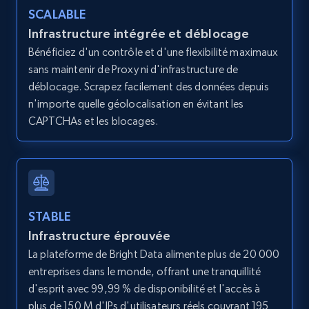
SCALABLE
Infrastructure intégrée et déblocage
Bénéficiez d'un contrôle et d'une flexibilité maximaux
Amazon products global dataset - Collects
sans maintenir de Proxy ni d'infrastructure de
products by best sellers category URL
déblocage. Scrapez facilement des données depuis
Title, Seller name, Brand, Description, Initial
n'importe quelle géolocalisation en évitant les
price, Currency, Availability, Reviews count, and
CAPTCHAs et les blocages.
more.
2.1K+
375+
Essai gratuit
STABLE
Infrastructure éprouvée
Amazon products global dataset - Collect
Amazon products by seller URL
La plateforme de Bright Data alimente plus de 20 000
entreprises dans le monde, offrant une tranquillité
Title, Seller name, Brand, Description, Initial
d'esprit avec 99,99 % de disponibilité et l'accès à
price, Currency, Availability, Reviews count, and
more.
plus de 150 M d'IPs d'utilisateurs réels couvrant 195