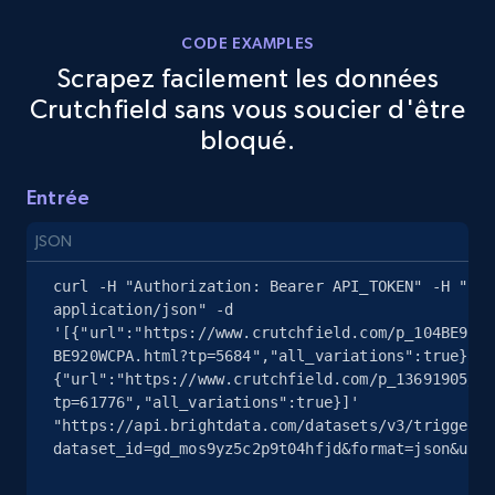
CODE EXAMPLES
Scrapez facilement les données
eBay - Gather data on products using
Crutchfield sans vous soucier d'être
specified keywords
bloqué.
URL, Product id, Title, Seller name, Seller rating,
Seller reviews, Breadcrumbs, Root category, and
more.
Entrée
JSON
2.5K+
359+
Essai gratuit
curl -H "Authorization: Bearer API_TOKEN" -H "Con
application/json" -d 
'[{"url":"https://www.crutchfield.com/p_104BE920W
BE920WCPA.html?tp=5684","all_variations":true},
eBay - Collect products from shops on eBay
{"url":"https://www.crutchfield.com/p_13691905/JL
URL, Product id, Title, Seller name, Seller rating,
tp=61776","all_variations":true}]' 
Seller reviews, Breadcrumbs, Root category, and
"https://api.brightdata.com/datasets/v3/trigger?
more.
dataset_id=gd_mos9yz5c2p9t04hfjd&format=json&unco