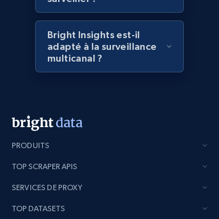
Home Depot US - Discovery products by
specific category URL
Bright Insights est-il
URL, Domain, Country code, Model number,
adapté à la surveillance
Sku, Product id, Product name, Manufacturer,
multicanal ?
and more.
2.1K+
353+
Commencer
Etsy
PRODUITS
URL, Product id, Listing inventory id, Title, Rating,
Reviews count shop, Reviews count item, Initial
TOP SCRAPER APIS
price, and more.
SERVICES DE PROXY
1.9K+
322+
Commencer
TOP DATASETS