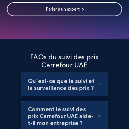
Parler à un expert
Amazon products global dataset - Collects
products by best sellers category URL
Title, Seller name, Brand, Description, Initial
price, Currency, Availability, Reviews count, and
more.
FAQs du suivi des prix
Carrefour UAE
2.1K+
375+
Commencer
Qu'est-ce que le suivi et
la surveillance des prix ?
Amazon products global dataset - Collect
Amazon products by seller URL
Comment le suivi des
Title, Seller name, Brand, Description, Initial
prix Carrefour UAE aide-
price, Currency, Availability, Reviews count, and
t-il mon entreprise ?
more.