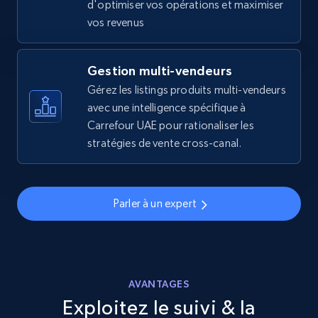
d'optimiser vos opérations et maximiser
URL, Final price, Sku, Currency, Gtin,
vos revenus
Specifications, Image urls, Top reviews, and
more.
Gestion multi-vendeurs
5.6K+
Gérez les listings produits multi-vendeurs
875+
Commencer
avec une intelligence spécifique à
Carrefour UAE pour rationaliser les
stratégies de vente cross-canal.
Walmart - products - Discover products by
using sku numbers
URL, Final price, Sku, Currency, Gtin,
Parler à un expert
Specifications, Image urls, Top reviews, and
more.
5.6K+
875+
Commencer
AVANTAGES
Exploitez le suivi & la