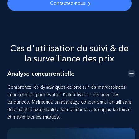
Seller id, URL, Seller name, Description, Detailed
Contactez-nous
info, Stars, Feedbacks, Return policy, and more.
2.5K+
378+
Commencer
Cas d'utilisation du suivi & de
eBay
la surveillance des prix
URL, Product id, Title, Seller name, Seller rating,
Seller reviews, Breadcrumbs, Root category, and
Analyse concurrentielle
more.
Comprenez les dynamiques de prix sur les marketplaces
concurrentes pour évaluer l'attractivité et découvrir les
2.5K+
359+
Commencer
tendances. Maintenez un avantage concurrentiel en utilisant
des insights exploitables pour affiner les stratégies tarifaires
et maximiser les marges.
eBay - Gather data on products using
specified keywords