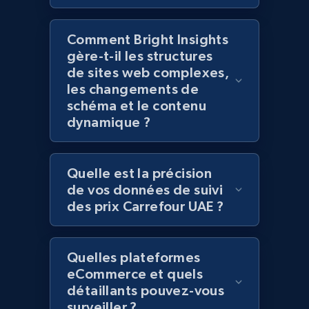
URL, Domain, Country code, Model number,
Sku, Product id, Product name, Manufacturer,
Comment Bright Insights
and more.
gère-t-il les structures
de sites web complexes,
les changements de
2.1K+
353+
Commencer
schéma et le contenu
dynamique ?
Home Depot US - Discover products by
Quelle est la précision
specified UPC
de vos données de suivi
URL, Domain, Country code, Model number,
des prix Carrefour UAE ?
Sku, Product id, Product name, Manufacturer,
and more.
Quelles plateformes
2.1K+
353+
Commencer
eCommerce et quels
détaillants pouvez-vous
surveiller ?