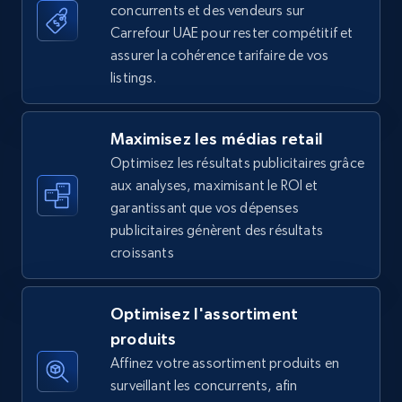
concurrents et des vendeurs sur
more.
Carrefour UAE pour rester compétitif et
assurer la cohérence tarifaire de vos
5.6K+
875+
Commencer
listings.
Maximisez les médias retail
Walmart - products - Find new products by
Optimisez les résultats publicitaires grâce
using specific category URL
aux analyses, maximisant le ROI et
URL, Final price, Sku, Currency, Gtin,
garantissant que vos dépenses
Specifications, Image urls, Top reviews, and
publicitaires génèrent des résultats
more.
croissants
5.6K+
875+
Commencer
Optimisez l'assortiment
produits
Affinez votre assortiment produits en
Walmart - products - Collects products by
surveillant les concurrents, afin
specific keywords