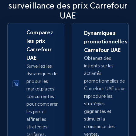
surveillance des prix Carrefour
TikTok Shop
UAE
URL, Title, Available, Description, Currency, Initial
price, Final price, Discount percent, and more.
Comparez
Dynamiques
les prix
promotionnelles
5.4K+
667+
Commencer
Carrefour
Carrefour UAE
UAE
Obtenez des
insights sur les
Surveillez les
TikTok Shop - category
activités
dynamiques de
URL, Title, Available, Description, Currency, Initial
promotionnelles de
prix sur les
price, Final price, Discount percent, and more.
Carrefour UAE pour
marketplaces
reproduire les
concurrentes
5.4K+
667+
Commencer
stratégies
pour comparer
gagnantes et
les prix et
stimuler la
affiner les
croissance des
stratégies
TikTok Shop - Collect TikTok shop products
ventes.
tarifaires.