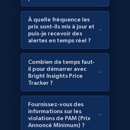
and more.
À quelle fréquence les
2.1K+
353+
Commencer
prix sont-ils mis à jour et
puis-je recevoir des
alertes en temps réel ?
Home Depot US - Gather data on products
using specified keywords
Combien de temps faut-
URL, Domain, Country code, Model number,
il pour démarrer avec
Sku, Product id, Product name, Manufacturer,
Bright Insights Price
and more.
Tracker ?
2.1K+
353+
Commencer
Fournissez-vous des
informations sur les
violations de PAM (Prix
Home Depot US - Discover products by
Annoncé Minimum) ?
specified URL