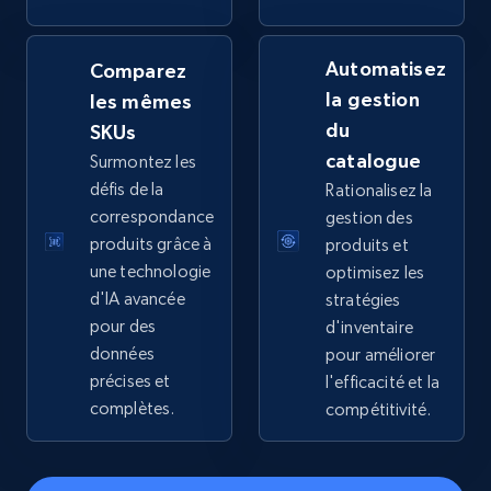
by keywords search
URL, Title, Available, Description, Currency, Initial
Automatisez
Comparez
price, Final price, Discount percent, and more.
la gestion
les mêmes
du
SKUs
5.4K+
667+
Commencer
catalogue
Surmontez les
défis de la
Rationalisez la
correspondance
gestion des
TikTok Shop - discover records by shop url
produits grâce à
produits et
une technologie
optimisez les
URL, Title, Available, Description, Currency, Initial
price, Final price, Discount percent, and more.
d'IA avancée
stratégies
pour des
d'inventaire
données
pour améliorer
5.4K+
667+
Commencer
précises et
l'efficacité et la
complètes.
compétitivité.
Amazon sellers info