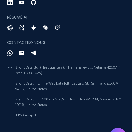
RÉSUMÉ AI
Amazon products search
Asin, URL, Name, Sponsored, Initial price, Final
price, Currency, Sold, and more.
CONTACTEZ-NOUS
1.6K+
181+
Commencer
Bright Data Ltd. (Headquarters), 4 Hamahshev St., Netanya 4250714,
Israel (POB 8025).
Bright Data, Inc., The Web Data Loft, 625 2nd St., San Francisco, CA
Target
94107, United States.
URL, Product id, Title, Product description,
Bright Data, Inc., 500 7th Ave, 9th Floor Office 9A1234, New York, NY
Rating, Reviews count, Initial price, Discount,
10018, United States.
and more.
IPPN Group Ltd.
1.3K+
175+
Commencer