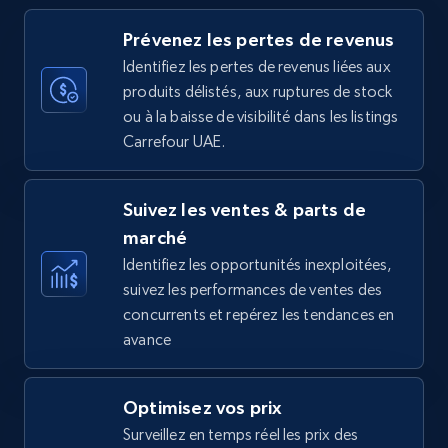
more.
Prévenez les pertes de revenus
35.2K+
5.7K+
Commencer
Identifiez les pertes de revenus liées aux
produits délistés, aux ruptures de stock
ou à la baisse de visibilité dans les listings
Carrefour UAE.
Amazon Reviews
URL, Product name, Product rating, Product
Suivez les ventes & parts de
rating object, Product rating max, Rating,
Author name, Asin, and more.
marché
Identifiez les opportunités inexploitées,
suivez les performances de ventes des
7.4K+
870+
Commencer
concurrents et repérez les tendances en
avance
Walmart - products
Optimisez vos prix
URL, Final price, Sku, Currency, Gtin,
Surveillez en temps réel les prix des
Specifications, Image urls, Top reviews, and