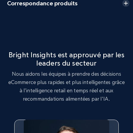
Correspondance produits
URL, Product id, Title, Seller name, Seller rating,
Seller reviews, Breadcrumbs, Root category, and
more.
2.5K+
359+
Commencer
Bright Insights est approuvé par les
leaders du secteur
Google Shopping
Nous aidons les équipes à prendre des décisions
URL, Product id, Title, Product description,
Rating, Reviews count, Images, Variations, and
eCommerce plus rapides et plus intelligentes grâce
more.
à l'intelligence retail en temps réel et aux
recommandations alimentées par l'IA.
2.4K+
199+
Commencer
Google Shopping - collects products from