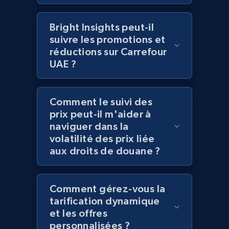
2.1K+
375+
Commencer
Bright Insights peut-il
suivre les promotions et
réductions sur Carrefour
UAE ?
Amazon products global dataset - Collect
products from Brands URLs
Title, Seller name, Brand, Description, Initial
Comment le suivi des
price, Currency, Availability, Reviews count, and
prix peut-il m'aider à
more.
naviguer dans la
volatilité des prix liée
aux droits de douane ?
2.1K+
375+
Commencer
Comment gérez-vous la
Home Depot US
tarification dynamique
et les offres
URL, Domain, Country code, Model number,
personnalisées ?
Sku, Product id, Product name, Manufacturer,