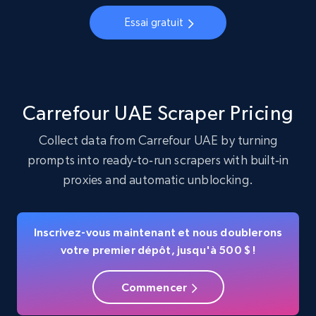
Account, Fbid, ID, Followers, Posts count, Is
Essai gratuit
business account, Is professional account, Is
verified, and more.
22.3K+
3.5K+
Essai gratuit
Carrefour UAE Scraper Pricing
Collect data from Carrefour UAE by turning
prompts into ready‑to‑run scrapers with built‑in
Crunchbase companies information
proxies and automatic unblocking.
Name, URL, ID, Cb rank, Region, About,
Industries, Operating status, and more.
Inscrivez-vous maintenant et nous doublerons
15.6K+
1.6K+
Essai gratuit
votre premier dépôt, jusqu'à 500 $ !
Commencer
Crunchbase companies information -