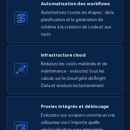
more.
Automatisation des workflows
Automatisez toutes les étapes : de la
35.3K+
planification et la génération de
5.7K+
Essai gratuit
schéma à la création de code et aux
tests.
Amazon products - find products by using
upc numbers
Infrastructure cloud
Title, Seller name, Brand, Description, Initial
Réduisez les coûts matériels et de
price, Currency, Availability, Reviews count, and
maintenance - exécutez tous les
more.
calculs sur le cloud géré de Bright
Data et évoluez instantanément.
35.3K+
5.7K+
Essai gratuit
Proxies intégrés et déblocage
Exécutez vos scrapers comme un vrai
LinkedIn company information
utilisateur via n'importe quelle
ID, Name, Country code, Locations, Followers,
géolocalisation avec empreinte