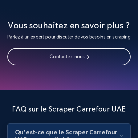
URL, Title, Youtuber, Youtuber md5, Video url,
Video length, Likes, Views, and more.
Vous souhaitez en savoir plus ?
8.1K+
714+
Essai gratuit
Parlez à un expert pour discuter de vos besoins en scraping
Youtube - Videos posts - Search videos by
Contactez-nous
keyword and then apply relevant video
filters
URL, Title, Youtuber, Youtuber md5, Video url,
Video length, Likes, Views, and more.
8.1K+
714+
Essai gratuit
FAQ sur le Scraper Carrefour UAE
Qu'est-ce que le Scraper Carrefour
Youtube - Videos posts - Collect YouTube