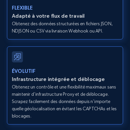
type and status
FLEXIBLE
Zpid, City, State, HomeStatus, Address,
Adapté à votre flux de travail
IsListingClaimedByCurrentSignedInUser,
Obtenez des données structurées en fichiers JSON,
IsCurrentSignedInAgentResponsible, Bedrooms,
NDJSON ou CSV via livraison Webhook ou API.
and more.
12K+
1.3K+
Essai gratuit
ÉVOLUTIF
Zillow properties listing information -
Infrastructure intégrée et déblocage
Search by parameters on zillow and use the
Obtenez un contrôle et une flexibilité maximaux sans
direct link as input
maintenir d'infrastructure Proxy et de déblocage.
Zpid, City, State, HomeStatus, Address,
Scrapez facilement des données depuis n'importe
IsListingClaimedByCurrentSignedInUser,
quelle géolocalisation en évitant les CAPTCHAs et les
IsCurrentSignedInAgentResponsible, Bedrooms,
blocages.
and more.