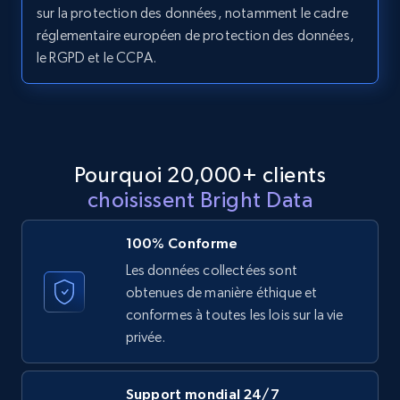
11.3K+
1.5K+
Essai gratuit
sur la protection des données, notamment le cadre
réglementaire européen de protection des données,
le RGPD et le CCPA.
LinkedIn posts - Discover posts by Profile
URL
URL, ID, User id, Use url, Title, Headline, Post
text, Date posted, and more.
Pourquoi 20,000+ clients
choisissent Bright Data
11.3K+
1.5K+
Essai gratuit
100% Conforme
Les données collectées sont
obtenues de manière éthique et
LinkedIn posts - Discover new posts
conformes à toutes les lois sur la vie
company URL
privée.
URL, ID, User id, Use url, Title, Headline, Post
text, Date posted, and more.
Support mondial 24/7