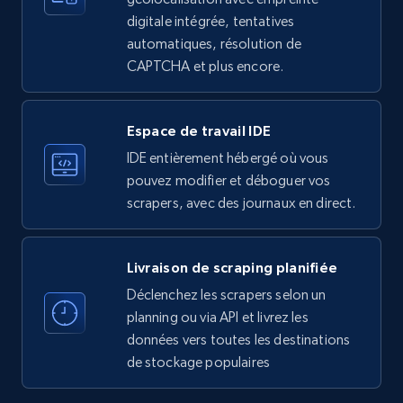
Employees in linkedin, About, Specialties, and
digitale intégrée, tentatives
more.
automatiques, résolution de
CAPTCHA et plus encore.
33.5K+
3.5K+
Essai gratuit
Espace de travail IDE
IDE entièrement hébergé où vous
Instagram - Profiles
pouvez modifier et déboguer vos
Account, Fbid, ID, Followers, Posts count, Is
scrapers, avec des journaux en direct.
business account, Is professional account, Is
verified, and more.
Livraison de scraping planifiée
22.3K+
3.5K+
Essai gratuit
Déclenchez les scrapers selon un
planning ou via API et livrez les
données vers toutes les destinations
de stockage populaires
Instagram - Profiles - Collect profile
information by user name