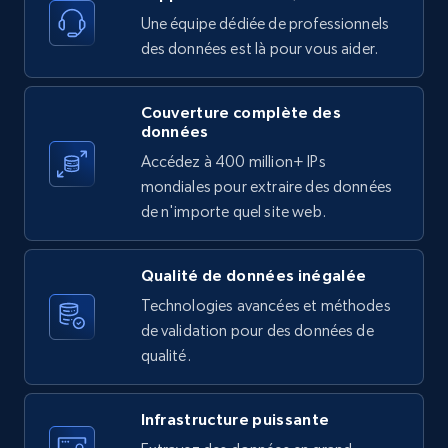
11.3K+
1.5K+
Essai gratuit
Une équipe dédiée de professionnels
des données est là pour vous aider.
Couverture complète des
X (formerly Twitter) - Posts
données
ID, User posted, Name, Description, Date
Accédez à 400 million+ IPs
posted, Photos, URL, Quoted post, and more.
mondiales pour extraire des données
de n'importe quel site web.
10.3K+
1.2K+
Essai gratuit
Qualité de données inégalée
Technologies avancées et méthodes
X (formerly Twitter) - Posts - Collecting
de validation pour des données de
Twitter posts URLs
qualité.
ID, User posted, Name, Description, Date
posted, Photos, URL, Quoted post, and more.
Infrastructure puissante