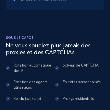
13.3K+
1.7K+
Essai gratuit
Instagram - Posts
SOUS LE CAPOT
URL, User posted, Description, Hashtags, Num
Ne vous souciez plus jamais des
comments, Date posted, Likes, Photos, and
proxies et des CAPTCHAs
more.
Rotation automatique
Solveur de CAPTCHA
13.2K+
1.6K+
Essai gratuit
des IP
Rotation des agents
En-têtes personnalisés
utilisateurs
Instagram - Posts - Collects posts from a
specific URLs by using profile URL
Rendu JavaScript
Proxys résidentiels
URL, User posted, Description, Hashtags, Num
comments, Date posted, Likes, Photos, and