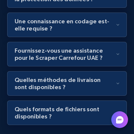
by podcast url
URL, Title, Youtuber, Youtuber md5, Video url,
Une connaissance en codage est-
Video length, Likes, Views, and more.
elle requise ?
8.1K+
714+
Essai gratuit
Fournissez-vous une assistance
pour le Scraper Carrefour UAE ?
Amazon Reviews
URL, Product name, Product rating, Product
Quelles méthodes de livraison
rating object, Product rating max, Rating,
sont disponibles ?
Author name, Asin, and more.
7.4K+
870+
Essai gratuit
Quels formats de fichiers sont
disponibles ?