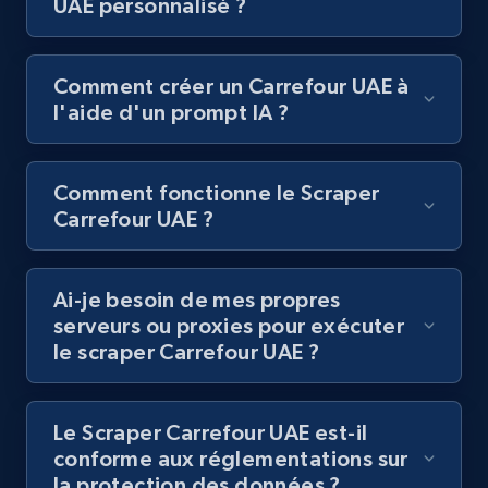
UAE personnalisé ?
posts by hashtags
URL, Title, Youtuber, Youtuber md5, Video url,
Video length, Likes, Views, and more.
Comment créer un Carrefour UAE à
l'aide d'un prompt IA ?
8.1K+
714+
Essai gratuit
Comment fonctionne le Scraper
Carrefour UAE ?
Youtube - Videos posts - Discovery records
by Explore page URL
URL, Title, Youtuber, Youtuber md5, Video url,
Ai-je besoin de mes propres
Video length, Likes, Views, and more.
serveurs ou proxies pour exécuter
le scraper Carrefour UAE ?
8.1K+
714+
Essai gratuit
Le Scraper Carrefour UAE est-il
conforme aux réglementations sur
la protection des données ?
Youtube - Videos posts - Discovery videos