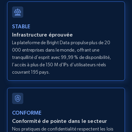
12K+
1.3K+
Essai gratuit
STABLE
Infrastructure éprouvée
LinkedIn posts
La plateforme de Bright Data propulse plus de 20
URL, ID, User id, Use url, Title, Headline, Post
000 entreprises dans le monde, offrant une
text, Date posted, and more.
tranquillité d'esprit avec 99,99 % de disponibilité,
l'accès à plus de 150 M d'IPs d'utilisateurs réels
11.3K+
1.5K+
Essai gratuit
couvrant 195 pays.
LinkedIn posts - Discover user's articles by
URL
URL, ID, User id, Use url, Title, Headline, Post
CONFORME
text, Date posted, and more.
Conformité de pointe dans le secteur
Nos pratiques de confidentialité respectent les lois