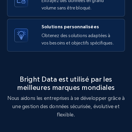
Extrayez des données en grand
10.3K+
1.2K+
Essai gratuit
volume sans être bloqué.
Solutions personnalisées
X (formerly Twitter) - Posts - Getting x
Obtenez des solutions adaptées à
posts by array of profiles
vos besoins et objectifs spécifiques.
ID, User posted, Name, Description, Date
posted, Photos, URL, Quoted post, and more.
10.3K+
1.2K+
Essai gratuit
Bright Data est utilisé par les
meilleures marques mondiales
Nous aidons les entreprises à se développer grâce à
TikTok - Profiles
une gestion des données sécurisée, évolutive et
Account id, Nickname, Biography, Awg
engagement rate, Comment engagement rate,
flexible.
Like engagement rate, Bio link, Predicted lang,
and more.