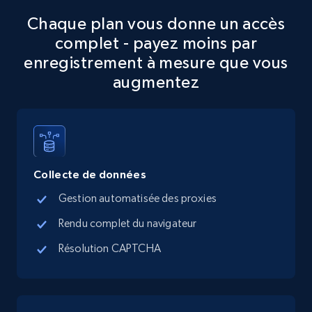
Chaque plan vous donne un accès
Google Maps full information
complet - payez moins par
Place id, URL, Country, Name, Category,
enregistrement à mesure que vous
Address, Description, Business details, and
augmentez
more.
13.3K+
1.7K+
Essai gratuit
Collecte de données
Google Maps full information - discover
Gestion automatisée des proxies
records by location search
Rendu complet du navigateur
Place id, URL, Country, Name, Category,
Address, Description, Business details, and
Résolution CAPTCHA
more.
13.3K+
1.7K+
Essai gratuit