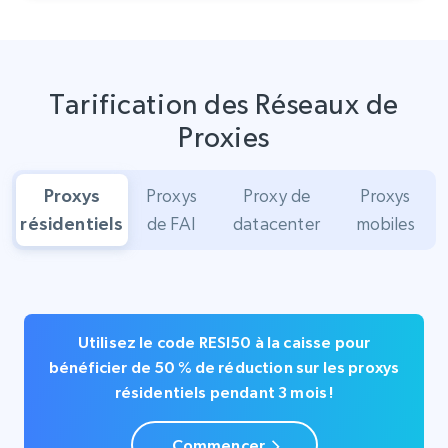
Tarification des Réseaux de
Proxies
Proxys
Proxys
Proxy de
Proxys
résidentiels
de FAI
datacenter
mobiles
Utilisez le code RESI50 à la caisse pour
bénéficier de 50 % de réduction sur les proxys
résidentiels pendant 3 mois !
Commencer