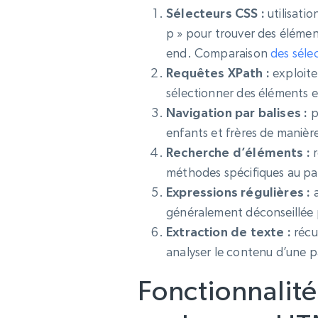
Sélecteurs CSS :
utilisati
p » pour trouver des élémen
end. Comparaison
des séle
Requêtes XPath :
exploite
sélectionner des éléments e
Navigation par balises :
p
enfants et frères de maniè
Recherche d’éléments :
r
méthodes spécifiques au pa
Expressions régulières :
a
généralement déconseillée 
Extraction de texte :
récu
analyser le contenu d’une p
Fonctionnalit