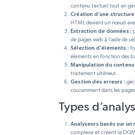
contenu textuel tout en gé
Proxys
Création d’une structure
Commence 
résidentiels
partir de
INFRASTRUCTURE PROXY
$5
$2.5/G
HTML devient un nœud avec 
50% OFF
Extraction de données :
p
Commence 
Proxys résidentiels
50% OFF
Proxys de ISP
de pages web à l’aide de s
partir de
400M+ adresses IP mondiales prove
$1.3/IP
d’appareils pair réels
Sélection d’éléments :
fo
éléments en fonction des bali
Proxys de datacenter
Proxys fiables et à haut débit pour un
Manipulation du contenu 
extraction de données efficace
traitement ultérieur.
Gestion des erreurs :
gère
couramment dans les pages 
Types d’analy
Analyseurs basés sur un 
complexe et créent le DOM ré