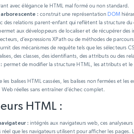
collected
rant avec élégance le HTML mal formé ou non standard.
Commence à
Proxys de
 arborescente :
construit une représentation
DOM
hiéra
à
partir de
datacenter
$0.9/IP
B
des relations parent-enfant qui reflètent la structure d
ermet aux développeurs de localiser et de récupérer des in
à
Proxys de ISP
électeurs, d’expressions XPath ou de méthodes de parcours
nant
Plus de 700 000 proxys résidentiels
statiques entièrement conformes
urnit des mécanismes de requête tels que les sélecteurs 
ses, des classes, des identifiants, des attributs ou des rela
e
:
permet de modifier la structure HTML, les attributs et le
 les balises HTML cassées, les balises non fermées et les e
Web réelles sans entraîner d’échec complet.
seurs HTML :
navigateur :
intégrés aux navigateurs web, ces analyseurs 
el que les navigateurs utilisent pour afficher les pages. Le