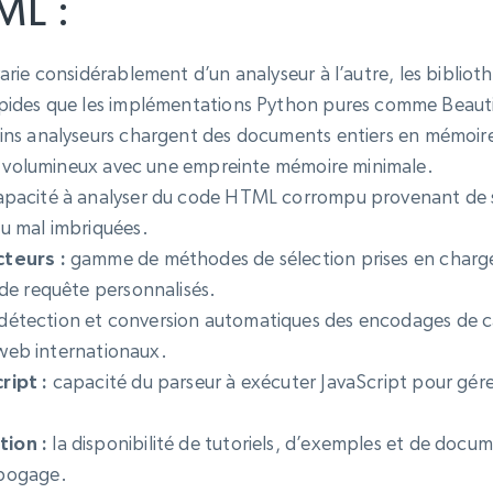
ML :
varie considérablement d’un analyseur à l’autre, les bibli
pides que les implémentations Python pures comme Beauti
ins analyseurs chargent des documents entiers en mémoire,
rs volumineux avec une empreinte mémoire minimale.
pacité à analyser du code HTML corrompu provenant de sit
u mal imbriquées.
teurs :
gamme de méthodes de sélection prises en charge
de requête personnalisés.
détection et conversion automatiques des encodages de car
s web internationaux.
ript :
capacité du parseur à exécuter JavaScript pour gér
ion :
la disponibilité de tutoriels, d’exemples et de docume
ébogage.