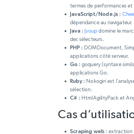
termes de performances et 
JavaScript/Node.js :
Chee
dépendance au navigateur.
Java :
Jsoup
domine le march
des sélecteurs.
PHP :
DOMDocument, Simpl
applications côté serveur.
Go :
goquery (syntaxe simila
applications Go.
Ruby :
Nokogiri est l’analy
sélection.
C# :
HtmlAgilityPack et Ang
Cas d’utilisati
Scraping web :
extraction d