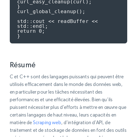
curl_easy_cleanup(curl);

}

curl_global_cleanup();

std::cout << readBuffer << 
std::endl;

return 0;

}
Résumé
C et C++ sont des langages puissants qui peuvent être
utilisés efficacement dans le monde des données web,
en particulier pour les tâches nécessitant des
performances et une efficacité élevées. Bien qu’ils
puissent nécessiter plus d’efforts à mettre en œuvre que
certains langages de haut niveau, leurs capacités en
matière de
Scraping web
, d’intégration d’API, de
traitement et de stockage de données en font des outils