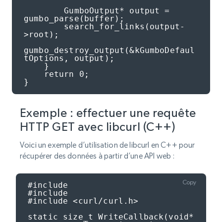
        GumboOutput* output = 
gumbo_parse(buffer);

        search_for_links(output-
>root);

gumbo_destroy_output(&kGumboDefaul
tOptions, output);

    }

    return 0;

}
Exemple : effectuer une requête
HTTP GET avec libcurl (C++)
Voici un exemple d’utilisation de libcurl en C++ pour
récupérer des données à partir d’une API web :
Copy
#include

#include

#include <curl/curl.h>

static size_t WriteCallback(void* 