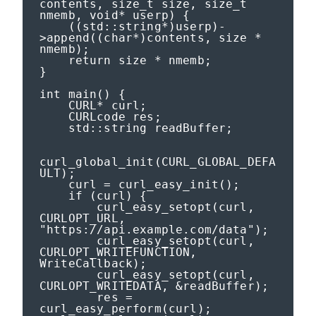
contents, size_t size, size_t 
nmemb, void* userp) {

    ((std::string*)userp)-
>append((char*)contents, size * 
nmemb);

    return size * nmemb;

}

int main() {

    CURL* curl;

    CURLcode res;

    std::string readBuffer;

curl_global_init(CURL_GLOBAL_DEFA
ULT);

    curl = curl_easy_init();

    if (curl) {

        curl_easy_setopt(curl, 
CURLOPT_URL, 
"https://api.example.com/data");

        curl_easy_setopt(curl, 
CURLOPT_WRITEFUNCTION, 
WriteCallback);

        curl_easy_setopt(curl, 
CURLOPT_WRITEDATA, &readBuffer);

        res = 
curl_easy_perform(curl);
