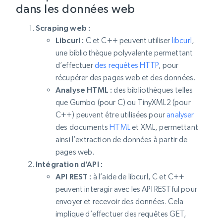
dans les données web
Scraping web :
Libcurl :
C et C++ peuvent utiliser
libcurl
,
une bibliothèque polyvalente permettant
d’effectuer
des requêtes HTTP
, pour
récupérer des pages web et des données.
Analyse HTML :
des bibliothèques telles
que Gumbo (pour C) ou TinyXML2 (pour
C++) peuvent être utilisées pour
analyser
des documents
HTML
et XML, permettant
ainsi l’extraction de données à partir de
pages web.
Intégration d’API :
API REST :
à l’aide de libcurl, C et C++
peuvent interagir avec les API RESTful pour
envoyer et recevoir des données. Cela
implique d’effectuer des requêtes GET,