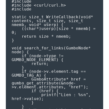
#include

#include <curl/curl.h>

#include

static size_t WriteCallback(void* 
contents, size_t size, size_t 
nmemb, void* userp) {

    ((char*)userp)[size * nmemb] = 
0;

    return size * nmemb;

}

void search_for_links(GumboNode* 
node) {

    if (node->type != 
GUMBO_NODE_ELEMENT) {

        return;

    }

    if (node->v.element.tag == 
GUMBO_TAG_A) {

        GumboAttribute* href = 
gumbo_get_attribute(&node-
>v.element.attributes, "href");

        if (href) {

            printf("Lien : %sn", 
href->value);

        }

    }
