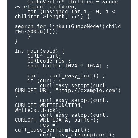
    GumboVector* children = &node-
>v.element.children;

    for (unsigned int i = 0; i < 
children->length; ++i) {

search_for_links((GumboNode*)child
ren->data[i]);

    }

}

int main(void) {

    CURL* curl;

    CURLcode res ;

    char buffer[1024 * 1024] ;

    curl = curl_easy_init() ;

    if (curl) {

        curl_easy_setopt(curl, 
CURLOPT_URL, "http://example.com") 
;

        curl_easy_setopt(curl, 
CURLOPT_WRITEFUNCTION, 
WriteCallback);

        curl_easy_setopt(curl, 
CURLOPT_WRITEDATA, buffer);

        res = 
curl_easy_perform(curl);

        curl_easy_cleanup(curl);
