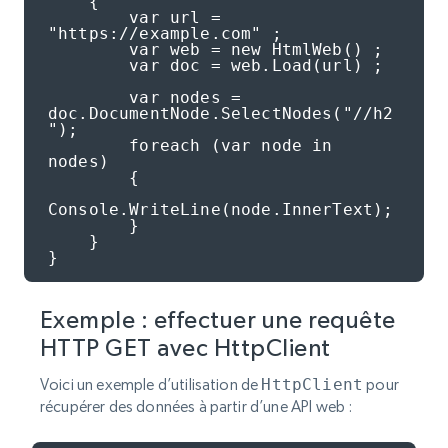
    {

        var url = 
"https://example.com" ;

        var web = new HtmlWeb() ;

        var doc = web.Load(url) ;

        var nodes = 
doc.DocumentNode.SelectNodes("//h2
");

        foreach (var node in 
nodes)

        {

Console.WriteLine(node.InnerText);

        }

    }

}
Exemple : effectuer une requête
HTTP GET avec HttpClient
Voici un exemple d’utilisation de
HttpClient
pour
récupérer des données à partir d’une API web :