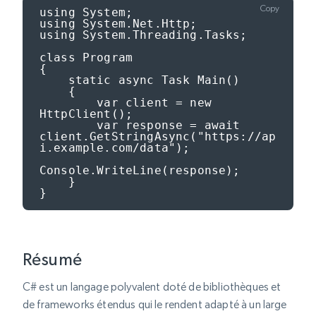
Copy
using System;

using System.Net.Http;

using System.Threading.Tasks;

class Program

{

    static async Task Main()

    {

        var client = new 
HttpClient();

        var response = await 
client.GetStringAsync("https://ap
i.example.com/data");

Console.WriteLine(response);

    }

}
Résumé
C# est un langage polyvalent doté de bibliothèques et
de frameworks étendus qui le rendent adapté à un large