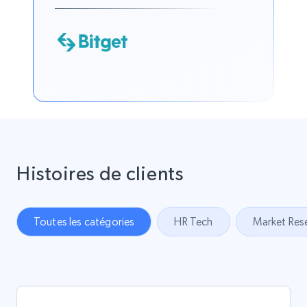
Histoires de clients
Toutes les catégories
HR Tech
Market Res