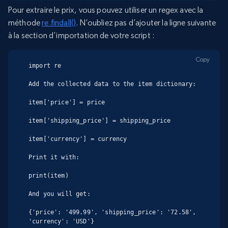
Pour extraire le prix, vous pouvez utiliser un regex avec la
méthode
re.findall()
. N’oubliez pas d’ajouter la ligne suivante
à la section d’importation de votre script :
Copy
import re

Add the collected data to the item dictionary:

item['price'] = price

item['shipping_price'] = shipping_price

item['currency'] = currency

Print it with:

print(item)

And you will get:

{'price': '499.99', 'shipping_price': '72.58', 
'currency': 'USD'}