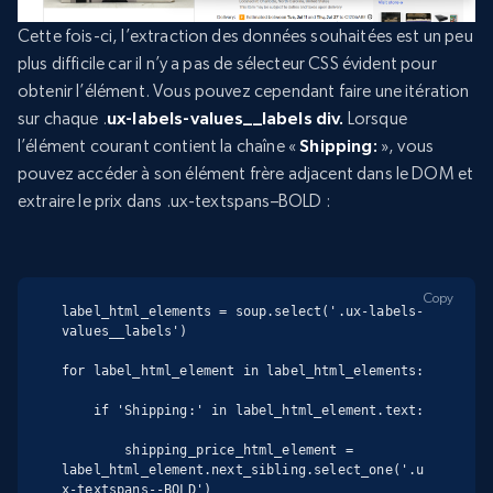
Cette fois-ci, l’extraction des données souhaitées est un peu
plus difficile car il n’y a pas de sélecteur CSS évident pour
obtenir l’élément. Vous pouvez cependant faire une itération
sur chaque .
ux-labels-values__labels div.
Lorsque
l’élément courant contient la chaîne «
Shipping:
», vous
pouvez accéder à son élément frère adjacent dans le DOM et
extraire le prix dans .ux-textspans–BOLD :
Copy
label_html_elements = soup.select('.ux-labels-
values__labels')

for label_html_element in label_html_elements:

    if 'Shipping:' in label_html_element.text:

        shipping_price_html_element = 
label_html_element.next_sibling.select_one('.u
x-textspans--BOLD')
