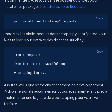
la commande ci-dessous dans le dossier du projet pour
installer les packages
Beautiful Soup
et
Requests
:
Copy
pip install beautifulsoup4 requests
Importez les bibliothèques dans scraper.py et préparez-vous
à les utiliser pour extraire des données sur eBay :
Copy
import requests

from bs4 import BeautifulSoup

# scraping logic...
Assurez-vous que votre environnement de développement
Python ne signale aucune erreur ; vous êtes maintenant prêt à
implémenter une logique de web scraping pour votre veille
tarifaire.