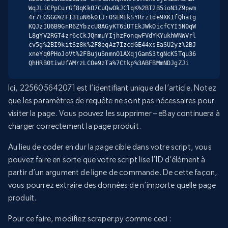
WqJLiCPpCurGf8qKkO7CuQwOkJClqK%2BT2B5ioN3Z9pwm
4r7tGSGG%2FI31uN6k0IJr0SEMEkSYRrz1de9XKIfQhatg
KQJzIU6B9GnR6ZYbzcU8AGyKT6iUTEkJWkOicfCYI5N0qW
L8gYV2RGT4zr6cCkJQnmuYIjhzFonqwFVdYKYukhWNWVrl
cv5g%2BI9kitSz8k%2F8eqAz7IzcdGE44xsEaSU2yz%2BJ
xneYq0PHoJoVt%2FBujuSnmnO1AXqjGamS3tgNcK5Tqu36
QhHRB0tiwUfAMrzLCOe9zTa%7Ctkp%3ABFBMmNDJgZJi
Ici, 225605642071 est l’identifiant unique de l’article. Notez
que les paramètres de requête ne sont pas nécessaires pour
visiter la page. Vous pouvez les supprimer – eBay continuera à
charger correctement la page produit.
Au lieu de coder en dur la page cible dans votre script, vous
pouvez faire en sorte que votre script lise l’ID d’élément à
partir d’un argument de ligne de commande. De cette façon,
vous pourrez extraire des données de n’importe quelle page
produit.
Pour ce faire, modifiez scraper.py comme ceci :