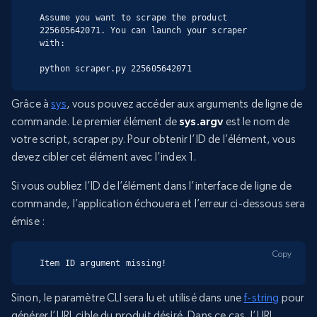
Assume you want to scrape the product 
225605642071. You can launch your scraper 
with:

python scraper.py 225605642071
Grâce à
sys
, vous pouvez accéder aux arguments de ligne de
commande. Le premier élément de
sys.argv
est le nom de
votre script, scraper.py. Pour obtenir l’ID de l’élément, vous
devez cibler cet élément avec l’index 1.
Si vous oubliez l’ID de l’élément dans l’interface de ligne de
commande, l’application échouera et l’erreur ci-dessous sera
émise :
Copy
Item ID argument missing!
Sinon, le paramètre CLI sera lu et utilisé dans une
f-string
pour
générer l’URL cible du produit désiré. Dans ce cas, l’URL