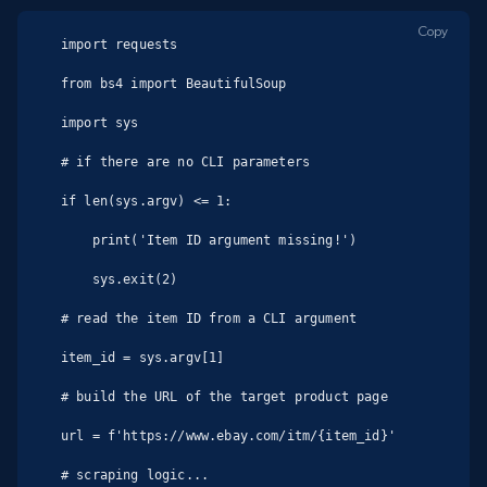
Copy
import requests

from bs4 import BeautifulSoup

import sys

# if there are no CLI parameters

if len(sys.argv) <= 1:

    print('Item ID argument missing!')

    sys.exit(2)

# read the item ID from a CLI argument

item_id = sys.argv[1]

# build the URL of the target product page

url = f'https://www.ebay.com/itm/{item_id}'

# scraping logic...
