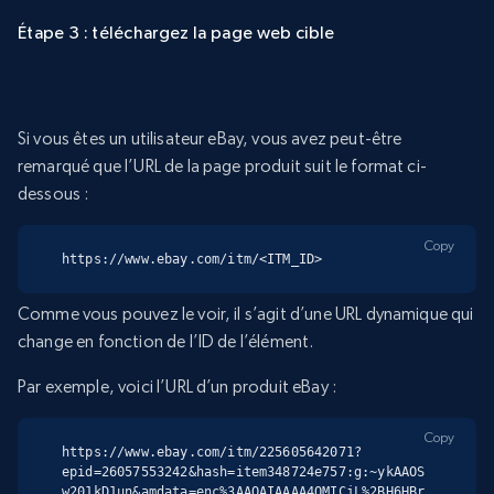
Étape 3 : téléchargez la page web cible
Si vous êtes un utilisateur eBay, vous avez peut-être
remarqué que l’URL de la page produit suit le format ci-
dessous :
Copy
https://www.ebay.com/itm/<ITM_ID>
Comme vous pouvez le voir, il s’agit d’une URL dynamique qui
change en fonction de l’ID de l’élément.
Par exemple, voici l’URL d’un produit eBay :
Copy
https://www.ebay.com/itm/225605642071?
epid=26057553242&hash=item348724e757:g:~ykAAOS
w201kD1un&amdata=enc%3AAQAIAAAA4OMICjL%2BH6HBr