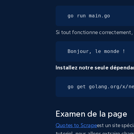
go run main.go
Si tout fonctionne correctement, v
Bonjour, le monde !
Installez notre seule dépend
go get golang.org/x/n
Examen de la page
Quotes to Scrape
est un site spéc
tutoriel, nous allons extraire chaq