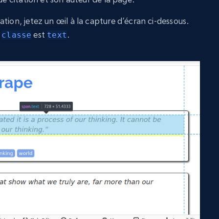
tion, jetez un œil à la capture d’écran ci-dessous.
a
est
.
classe
text