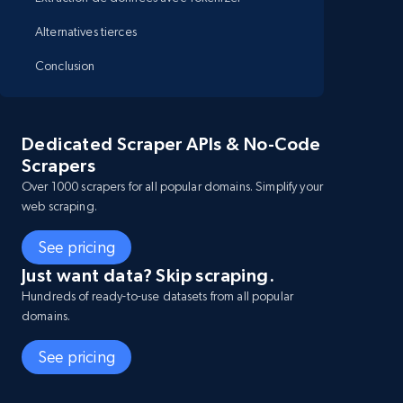
Alternatives tierces
Conclusion
Dedicated Scraper APIs & No-Code
Scrapers
Over 1000 scrapers for all popular domains. Simplify your
web scraping.
See pricing
Just want data? Skip scraping.
Hundreds of ready-to-use datasets from all popular
domains.
See pricing