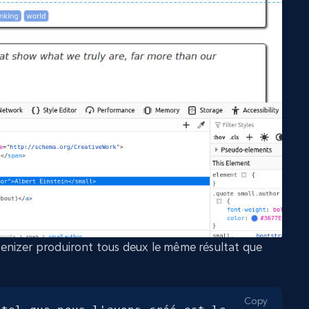
nizer produiront tous deux le même résultat que
Copy