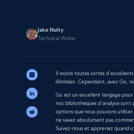
Navigateurs de scraping évolués av
déblocage et hébergement intégrés
INFRASTRUCTURE PROXY
Jake Nulty
Proxys
Commence 
Technical Writer
résidentiels
partir de
INFRASTRUCTURE PROXY
$5
$2.5/G
50% OFF
Commence 
Proxys résidentiels
50% OFF
Proxys de ISP
partir de
400M+ adresses IP mondiales prove
$1.3/IP
d’appareils pair réels
Il existe toutes sortes d’excellents
Proxys de datacenter
illimitées. Cependant, avec Go, n
Proxys fiables et à haut débit pour un
extraction de données efficace
Go est un excellent langage pour 
nos bibliothèques d’analyse sont 
options que nous pouvons utiliser 
ne savez absolument pas comment
Suivez-nous et apprenez quand util