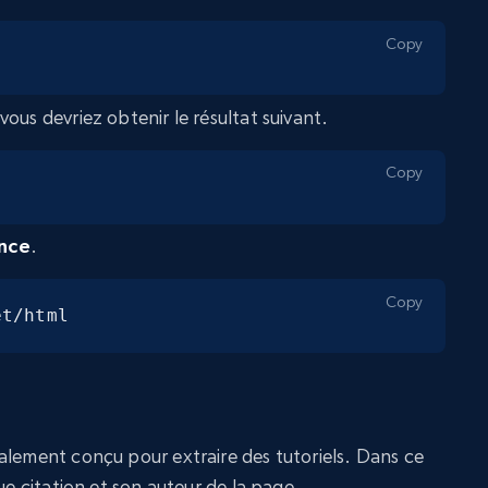
Copy
ous devriez obtenir le résultat suivant.
Copy
ance
.
Copy
et/html
ialement conçu pour extraire des tutoriels. Dans ce
ue citation et son auteur de la page.