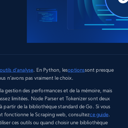
ec
LinkedIn
commerce électronique
Réseaux sociaux
Immobilier
Vidéos
Data Firehose
Real-time web data, delivered as it’s
collected
Commence à
Proxys de
à
partir de
datacenter
$0.9/IP
B
à
Proxys de ISP
nant
Plus de 700 000 proxys résidentiels
statiques entièrement conformes
outils d’analyse
. En Python, les
options
sont presque
ous n’avons pas vraiment le choix.
e
la gestion des performances et de la mémoire, mais
assez limitées. Node Parser et Tokenizer sont deux
à partir de la bibliothèque standard de Go. Si vous
 fonctionne le Scraping web, consultez
ce guide
.
iser ces outils ou quand choisir une bibliothèque