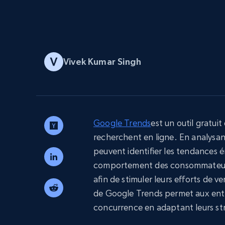
Navigateurs de scraping évolués av
déblocage et hébergement intégrés
INFRASTRUCTURE PROXY
Proxys
Commence 
Vivek Kumar Singh
résidentiels
partir de
INFRASTRUCTURE PROXY
$5
$2.5/G
50% OFF
Commence 
Proxys résidentiels
50% OFF
Proxys de ISP
partir de
400M+ adresses IP mondiales prove
$1.3/IP
d’appareils pair réels
Google Trends
est un outil gratuit
Proxys de datacenter
recherchent en ligne. En analysan
Proxys fiables et à haut débit pour un
extraction de données efficace
peuvent identifier les tendances
comportement des consommateurs 
afin de stimuler leurs efforts de 
de Google Trends permet aux entr
concurrence en adaptant leurs str