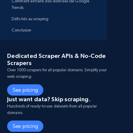
Comment extraire des données de Google
Trends
Défis liés au scraping
Conclusion
Dedicated Scraper APIs & No-Code
Scrapers
Over 1000 scrapers for all popular domains. Simplify your
web scraping.
See pricing
Just want data? Skip scraping.
Hundreds of ready-to-use datasets from all popular
domains.
See pricing