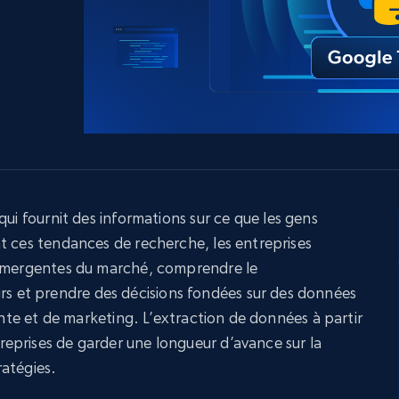
ec
LinkedIn
commerce électronique
Réseaux sociaux
Immobilier
Vidéos
Data Firehose
Real-time web data, delivered as it’s
collected
Commence à
Proxys de
à
partir de
datacenter
$0.9/IP
B
à
Proxys de ISP
nant
Plus de 700 000 proxys résidentiels
statiques entièrement conformes
 qui fournit des informations sur ce que les gens
t ces tendances de recherche, les entreprises
e
 émergentes du marché, comprendre le
et prendre des décisions fondées sur des données
vente et de marketing. L’extraction de données à partir
eprises de garder une longueur d’avance sur la
atégies.