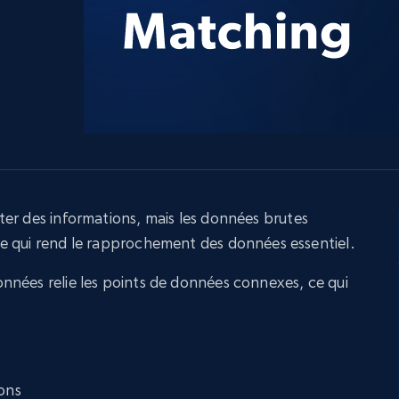
ec
LinkedIn
commerce électronique
Réseaux sociaux
Immobilier
Vidéos
Data Firehose
Real-time web data, delivered as it’s
collected
Commence à
Proxys de
à
partir de
datacenter
$0.9/IP
B
à
Proxys de ISP
nant
Plus de 700 000 proxys résidentiels
statiques entièrement conformes
er des informations, mais les données brutes
e qui rend le rapprochement des données essentiel.
e
nnées relie les points de données connexes, ce qui
ions