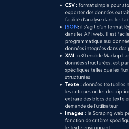
CSV :
format simple pour sto
exporter des données extrait
facilité d’analyse dans les ta
JSON
:
il s’agit d’un format l
dans les API web. Il est faci
programmatique aux données ex
données intégrées dans des
XML :
eXtensible Markup Lan
données structurées, est par
spécifiques telles que les fl
structurées.
Texte :
données textuelles no
les critiques ou les descript
extraire des blocs de texte e
demande de l’utilisateur.
Images :
le Scraping web pe
fonction de critères spécifiqu
le texte environnant.