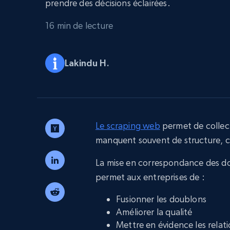
Navigateurs de scraping évolués av
prendre des décisions éclairées.
déblocage et hébergement intégrés
16 min de lecture
INFRASTRUCTURE PROXY
Proxys
Commence 
Lakindu H.
résidentiels
partir de
INFRASTRUCTURE PROXY
$5
$2.5/G
50% OFF
Commence 
Proxys résidentiels
50% OFF
Proxys de ISP
partir de
400M+ adresses IP mondiales prove
$1.3/IP
d’appareils pair réels
Le scraping web
permet de collect
Proxys de datacenter
manquent souvent de structure, c
Proxys fiables et à haut débit pour un
extraction de données efficace
La mise en correspondance des do
permet aux entreprises de :
Fusionner les doublons
Améliorer la qualité
Mettre en évidence les relat