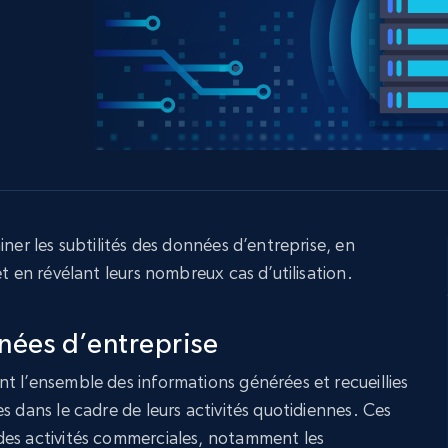
ec
LinkedIn
commerce électronique
Réseaux sociaux
Immobilier
Vidéos
Data Firehose
Real-time web data, delivered as it’s
collected
Commence à
Proxys de
à
partir de
datacenter
$0.9/IP
B
à
Proxys de ISP
nant
Plus de 700 000 proxys résidentiels
statiques entièrement conformes
iner les subtilités des données d’entreprise, en
et en révélant leurs nombreux cas d’utilisation.
e
ées d’entreprise
t l’ensemble des informations générées et recueillies
s dans le cadre de leurs activités quotidiennes. Ces
des activités commerciales, notamment les