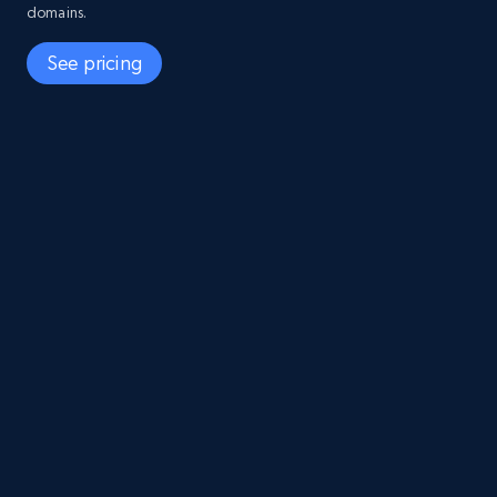
domains.
See pricing