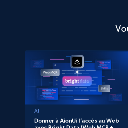
Vou
AI
Donner à AionUi l’accès au Web
avec Bright Data (Web MCP +