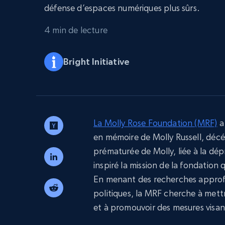
Navigateurs de scraping évolués av
défense d’espaces numériques plus sûrs.
déblocage et hébergement intégrés
INFRASTRUCTURE PROXY
4 min de lecture
Proxys
Commence 
Bright Initiative
résidentiels
partir de
INFRASTRUCTURE PROXY
$5
$2.5/G
50% OFF
Commence 
Proxys résidentiels
50% OFF
Proxys de ISP
partir de
400M+ adresses IP mondiales prove
$1.3/IP
d’appareils pair réels
La Molly Rose Foundation (MRF)
a 
Proxys de datacenter
en mémoire de Molly Russell, décé
Proxys fiables et à haut débit pour un
extraction de données efficace
prématurée de Molly, liée à la dép
inspiré la mission de la fondation q
En menant des recherches appro
politiques, la MRF cherche à mettr
et à promouvoir des mesures visant