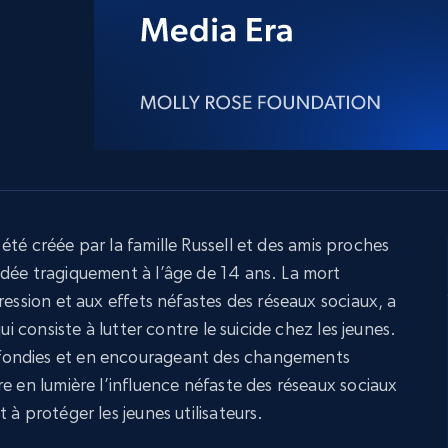
ec
LinkedIn
commerce électronique
Réseaux sociaux
Immobilier
Vidéos
Data Firehose
Real-time web data, delivered as it’s
collected
Commence à
Proxys de
à
partir de
datacenter
$0.9/IP
B
à
Proxys de ISP
nant
Plus de 700 000 proxys résidentiels
statiques entièrement conformes
été créée par la famille Russell et des amis proches
dée tragiquement à l’âge de 14 ans. La mort
e
ression et aux effets néfastes des réseaux sociaux, a
ui consiste à lutter contre le suicide chez les jeunes.
fondies et en encourageant des changements
e en lumière l’influence néfaste des réseaux sociaux
 à protéger les jeunes utilisateurs.