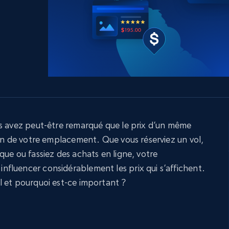
ec
LinkedIn
commerce électronique
Réseaux sociaux
Immobilier
Vidéos
Data Firehose
Real-time web data, delivered as it’s
collected
Commence à
Proxys de
à
partir de
datacenter
$0.9/IP
B
à
Proxys de ISP
nant
Plus de 700 000 proxys résidentiels
statiques entièrement conformes
us avez peut-être remarqué que le prix d’un même
ion de votre emplacement. Que vous réserviez un vol,
e
que ou fassiez des achats en ligne, votre
fluencer considérablement les prix qui s’affichent.
l et pourquoi est-ce important ?