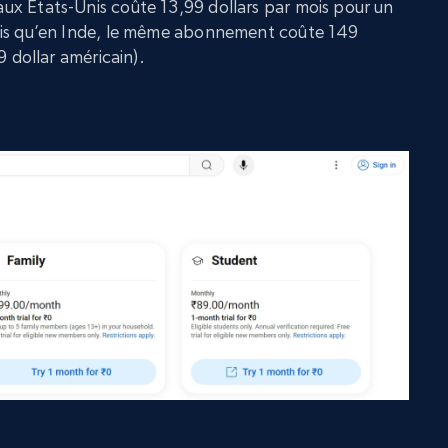
x États-Unis coûte 13,99 dollars par mois pour un
dis qu’en Inde, le même abonnement coûte 149
9 dollar américain).