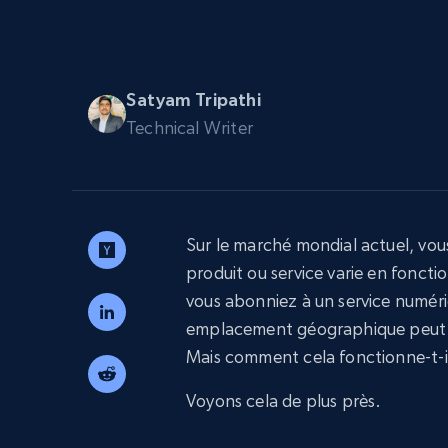
Navigateurs de scraping évolués av
déblocage et hébergement intégrés
INFRASTRUCTURE PROXY
Satyam Tripathi
Proxys
Commence 
Technical Writer
résidentiels
partir de
INFRASTRUCTURE PROXY
$5
$2.5/G
50% OFF
Commence 
Proxys résidentiels
50% OFF
Proxys de ISP
partir de
400M+ adresses IP mondiales prove
$1.3/IP
d’appareils pair réels
Sur le marché mondial actuel, vo
Proxys de datacenter
produit ou service varie en fonct
Proxys fiables et à haut débit pour un
extraction de données efficace
vous abonniez à un service numéri
emplacement géographique peut in
Mais comment cela fonctionne-t-i
Voyons cela de plus près.