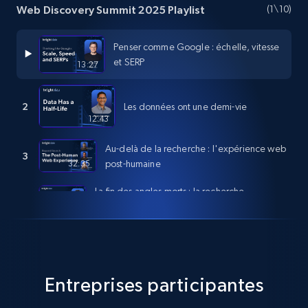
Web Discovery Summit 2025 Playlist
(
1
\10)
Penser comme Google : échelle, vitesse
et SERP
13:27
2
Les données ont une demi-vie
12:43
Au-delà de la recherche : l'expérience web
3
post-humaine
32:35
La fin des angles morts : la recherche
4
10:20
agentique comme modèle de risque
5
Qu'est-ce qu'une recherche parfaite ?
20:38
Entreprises participantes
Reconstruire la recherche sur le Web pour
6
les agents IA
10:20