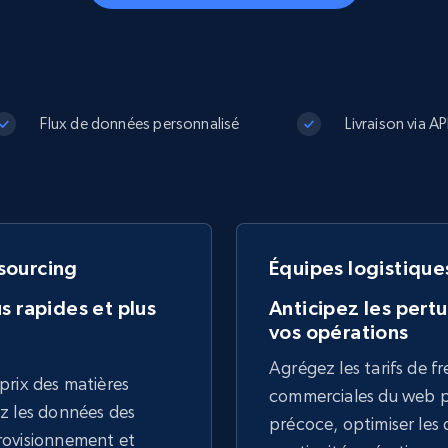
collected
Commence à
Proxys de
à
partir de
datacenter
$0.9/IP
B
à
Proxys de ISP
Flux de données personnalisé
Livraison via AP
nant
Plus de 700 000 proxys résidentiels
statiques entièrement conformes
e
sourcing
Équipes logistique
s rapides et plus
Anticipez les pertu
vos opérations
Agrégez les tarifs de fr
s prix des matières
commerciales du web pu
ez les données des
précoce, optimiser les d
provisionnement et