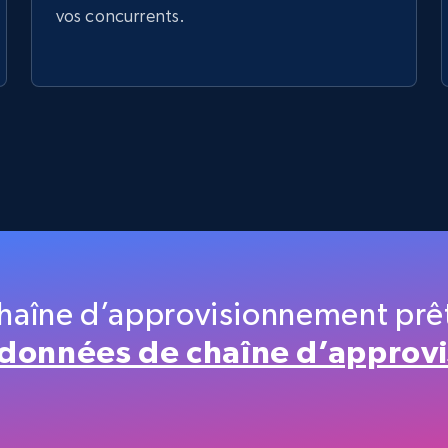
vos concurrents.
haîne d’approvisionnement prête
 données de chaîne d’approv