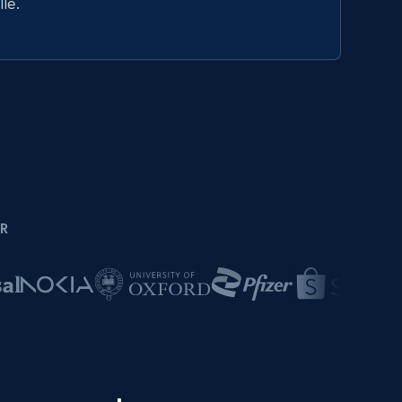
lle.
R