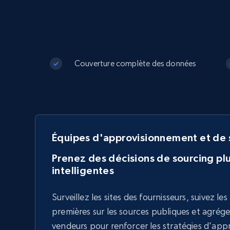
Proxys
Commence 
résidentiels
partir de
INFRASTRUCTURE PROXY
$5
$2.5/G
50% OFF
Commence 
Proxys résidentiels
Couverture complète des données
50% OFF
Proxys de ISP
partir de
400M+ adresses IP mondiales prove
$1.3/IP
d’appareils pair réels
Proxys de datacenter
Proxys fiables et à haut débit pour un
extraction de données efficace
Équipes d'approvisionnement et de 
Prenez des décisions de sourcing plu
intelligentes
Surveillez les sites des fournisseurs, suivez le
premières sur les sources publiques et agrég
vendeurs pour renforcer les stratégies d'ap