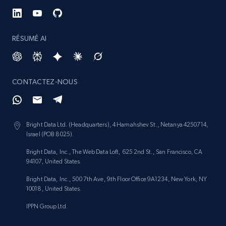
RÉSUMÉ AI
CONTACTEZ-NOUS
Bright Data Ltd. (Headquarters), 4 Hamahshev St., Netanya 4250714,
Israel (POB 8025).
Bright Data, Inc., The Web Data Loft, 625 2nd St., San Francisco, CA
94107, United States.
Bright Data, Inc., 500 7th Ave, 9th Floor Office 9A1234, New York, NY
10018, United States.
IPPN Group Ltd.