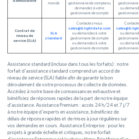
Admissibilité
monde
gestionnaire de compteou
gestionnair
demandez à votre
ou demande
gestionnaire de compte
gestionnair
Contactez-nous
Contact
sales@brightdata.com
sales@brig
Contrat de
SLA
ou demandez à votre
ou demande
niveau de
standard
gestionnaire de compte
gestionnair
service (SLA)
ou demandez à votre
ou demande
gestionnaire de compte
gestionnair
Assistance standard (incluse dans tous les forfaits) : notre
forfait d’assistance standard comprend un accord de
niveau de service (SLA) fiable afin de garantir le bon
déroulement de votre processus de collecte de données.
Accédez à notre base de connaissances exhaustive et
bénéficiez de réponses rapides de la part de notre équipe
d’assistance. Assistance Premium : accès 24 h/24 et 7 j/7
à notre équipe d’experts en assistance, bénéficiez de
délais de réponse rapides et de mises à jour régulières sur
vos demandes en cours. Assistance Entreprise : pour les
projets à grande échelle et critiques, notre forfait