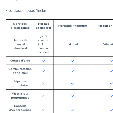
<td class=”bpad”Inclus
Services
Forfait
Formule Premium
Forfait E
d’assistance
standard
Jours
Heures de
ouvrables
travail
(selon le
24 h/24
24 h/24,
standard
fuseau
horaire)
Centre d’aide
Communication
par e-mail
Réponse
prioritaire
Mises à jour
périodiques
Conseils
d’experts en la