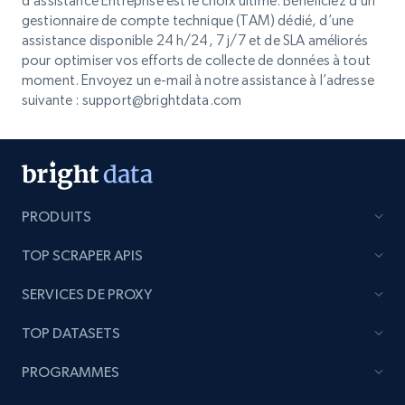
d’assistance Entreprise est le choix ultime. Bénéficiez d’un
gestionnaire de compte technique (TAM) dédié, d’une
assistance disponible 24 h/24, 7 j/7 et de SLA améliorés
pour optimiser vos efforts de collecte de données à tout
moment. Envoyez un e-mail à notre assistance à l’adresse
suivante :
support@brightdata.com
PRODUITS
TOP SCRAPER APIS
SERVICES DE PROXY
TOP DATASETS
PROGRAMMES