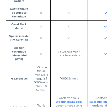
matière
Gestionnaire
de compte
technique
Canal Slack
dédié
Spécialiste de
l’intégration
Examen
technique
2 500 $/examen*
trimestriel
* Un seul examen inclus
(QTR)
8 % de la
facture
mensuelle
Prix mensuel
jusqu’à 5
10 000 $/mois
000 $/mois
(*Min. 500
$/mois)
Contactez-nous
Contact
@brightdata.com
sales@brig
Tout le
ou demandez à votre
ou demande