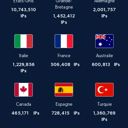
États-Unis
Grande-
Allemagne
Bretagne
10,743,510
2,001,757
IPs
1,452,412
IPs
IPs
Italie
France
Australie
1,229,856
506,408
IPs
600,813
IPs
IPs
Canada
Espagne
Turquie
465,171
IPs
728,415
IPs
1,360,769
IPs