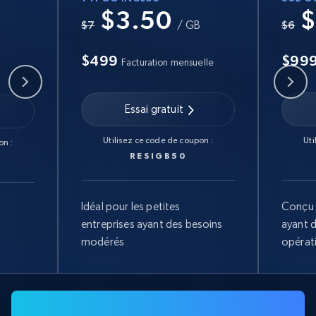
$3.50
$
B
$7
/ GB
$6
$499
$99
Facturation mensuelle
Essai gratuit
Utilisez ce code de coupon :
Uti
on :
RESIGB50
Idéal pour les petites
Conçu 
entreprises ayant des besoins
ayant 
modérés
opérat