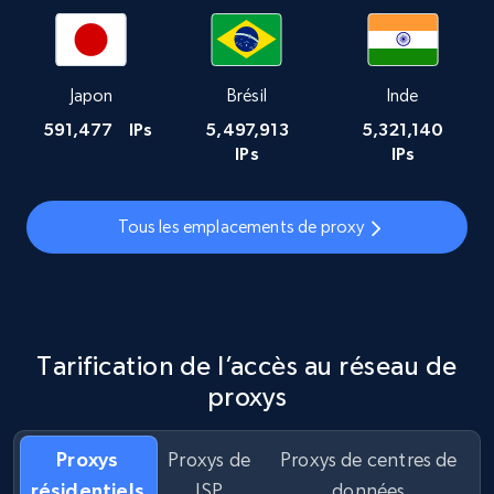
Japon
Brésil
Inde
591,477
IPs
5,497,913
5,321,140
IPs
IPs
Tous les emplacements de proxy
Tarification de l’accès au réseau de
proxys
Proxys
Proxys de
Proxys de centres de
résidentiels
ISP
données