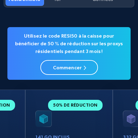
Utilisez le code RESI50 à la caisse pour
bénéficier de 50 % de réduction sur les proxys
résidentiels pendant 3 mois !
Commencer
TION
50% DE RÉDUCTION
141 GO INCLUS
332 G