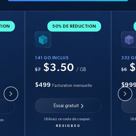
TION
50% DE RÉDUCTION
141 GO INCLUS
332 G
$3.50
$
B
$7
/ GB
$6
$499
$99
Facturation mensuelle
Essai gratuit
Utilisez ce code de coupon :
Uti
on :
RESIGB50