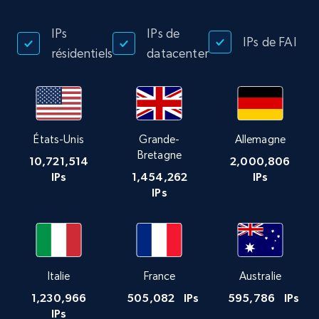
IPs
IPs de
IPs de FAI
résidentiels
datacenter
États-Unis
Grande-
Allemagne
Bretagne
10,721,514
2,000,806
IPs
1,454,262
IPs
IPs
Italie
France
Australie
1,230,966
505,082
IPs
595,786
IPs
IPs