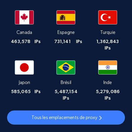
Canada
Espagne
Turquie
463,578
IPs
731,141
IPs
1,362,843
IPs
Japon
Brésil
Inde
585,065
IPs
5,487,154
5,279,086
IPs
IPs
Tous les emplacements de proxy