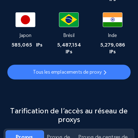
Japon
Brésil
Inde
585,065
IPs
5,487,154
5,279,086
IPs
IPs
Tous les emplacements de proxy
Tarification de l’accès au réseau de
proxys
Proxys
Proxys de
Proxys de centres de