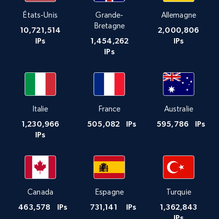
États-Unis
Grande-
Allemagne
Bretagne
10,721,514
2,000,806
IPs
1,454,262
IPs
IPs
Italie
France
Australie
1,230,966
505,082
IPs
595,786
IPs
IPs
Canada
Espagne
Turquie
463,578
IPs
731,141
IPs
1,362,843
IPs