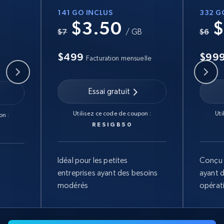
141 GO INCLUS
332 G
$3.50
$
B
$7
/ GB
$6
$499
$99
Facturation mensuelle
Essai gratuit
Utilisez ce code de coupon :
Uti
on :
RESIGB50
Idéal pour les petites
Conçu 
entreprises ayant des besoins
ayant 
modérés
opérat