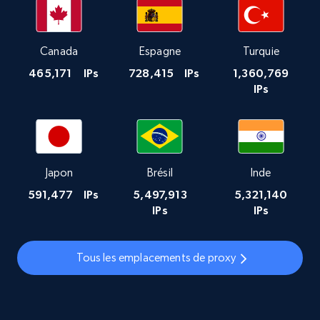
Canada
Espagne
Turquie
465,171
IPs
728,415
IPs
1,360,769
IPs
Japon
Brésil
Inde
591,477
IPs
5,497,913
5,321,140
IPs
IPs
Tous les emplacements de proxy