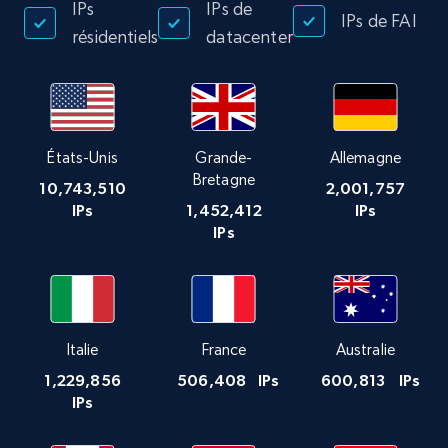
IPs
IPs de
IPs de FAI
résidentiels
datacenter
États-Unis
Grande-
Allemagne
Bretagne
10,743,510
2,001,757
IPs
1,452,412
IPs
IPs
Italie
France
Australie
1,229,856
506,408
IPs
600,813
IPs
IPs