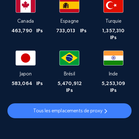
Canada
Espagne
Turquie
463,790
IPs
733,013
IPs
1,357,310
IPs
Japon
Brésil
Inde
583,064
IPs
5,470,912
5,253,109
IPs
IPs
Tous les emplacements de proxy