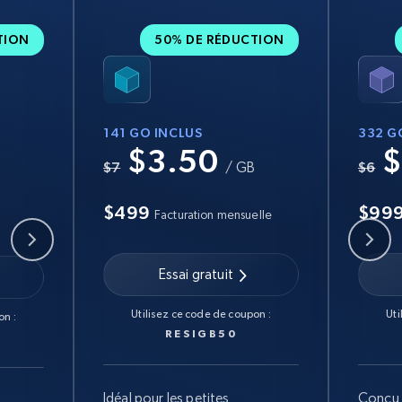
TION
50% DE RÉDUCTION
141 GO INCLUS
332 G
$3.50
$
B
$7
/ GB
$6
$499
$99
Facturation mensuelle
Essai gratuit
Utilisez ce code de coupon :
Uti
on :
RESIGB50
Idéal pour les petites
Conçu 