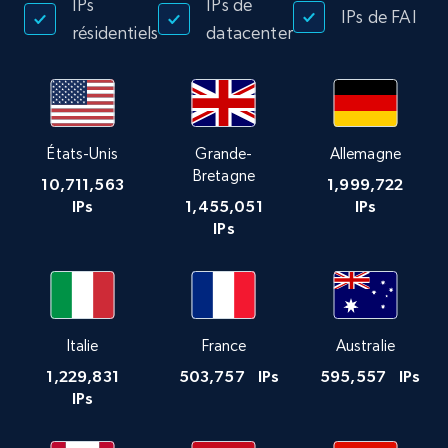
IPs
IPs de
IPs de FAI
résidentiels
datacenter
États-Unis
Grande-
Allemagne
Bretagne
10,711,563
1,999,722
IPs
1,455,051
IPs
IPs
Italie
France
Australie
1,229,831
503,757
IPs
595,557
IPs
IPs