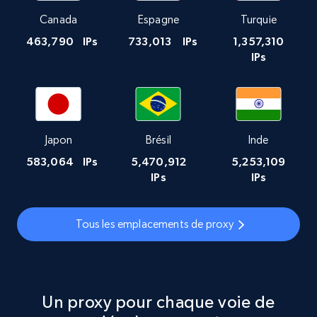
Canada
Espagne
Turquie
463,790
IPs
733,013
IPs
1,357,310
IPs
Japon
Brésil
Inde
583,064
IPs
5,470,912
5,253,109
IPs
IPs
Tous les emplacements de proxy
Un proxy pour chaque voie de