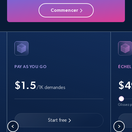
Commencer
PAY AS YOU GO
ÉCHEL
$1.5
$
4
/1K demandes
Glissez p
Start free