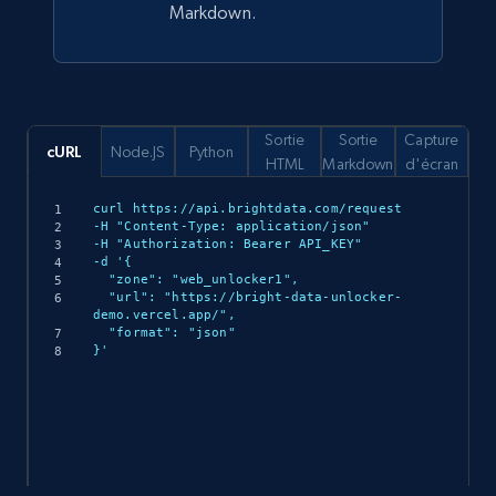
Markdown.
Sortie
Sortie
Capture
cURL
Node.JS
Python
HTML
Markdown
d'écran
curl https://api.brightdata.com/request

-H "Content-Type: application/json"

-H "Authorization: Bearer API_KEY"

-d '{

  "zone": "web_unlocker1",

  "url": "https://bright-data-unlocker-
demo.vercel.app/",

  "format": "json"

}'