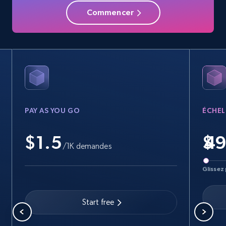
Commencer
PAY AS YOU GO
ÉCHEL
$1.5
$
/1K demandes
Glissez 
Start free