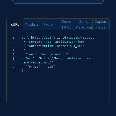
Sortie
Sortie
Capture
cURL
Node.JS
Python
HTML
Markdown
d'écran
curl https://api.brightdata.com/request

-H "Content-Type: application/json"

-H "Authorization: Bearer API_KEY"

-d '{

  "zone": "web_unlocker1",

  "url": "https://bright-data-unlocker-
demo.vercel.app/",

  "format": "json"

}'