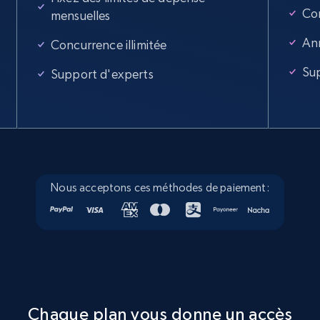
Con
mensuelles
An
Concurrence illimitée
Su
Support d'experts
Nous acceptons ces méthodes de paiement:
Chaque plan vous donne un accès