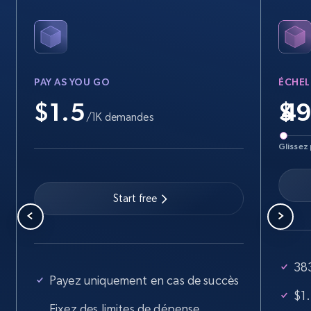
PAY AS YOU GO
ÉCHEL
$1.5
$
/1K demandes
Glissez 
Start free
38
Payez uniquement en cas de succès
$1
Fixez des limites de dépense