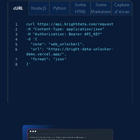
Sortie
Sortie
Capture
cURL
Node.JS
Python
HTML
Markdown
d'écran
curl https://api.brightdata.com/request

-H "Content-Type: application/json"

-H "Authorization: Bearer API_KEY"

-d '{

  "zone": "web_unlocker1",

  "url": "https://bright-data-unlocker-
demo.vercel.app/",

  "format": "json"

}'