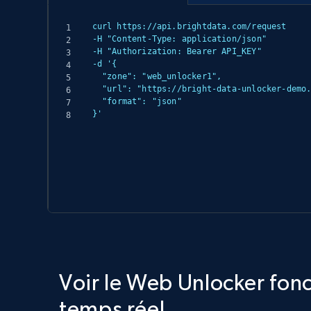
curl https://api.brightdata.com/request

-H "Content-Type: application/json"

-H "Authorization: Bearer API_KEY"

-d '{

  "zone": "web_unlocker1",

  "url": "https://bright-data-unlocker-demo.vercel.app/",

  "format": "json"

}'
Voir le Web Unlocker fon
temps réel