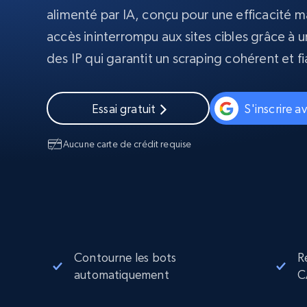
Navigateurs de scraping évolués av
déblocage et hébergement intégrés
alimenté par IA, conçu pour une efficacité 
accès ininterrompu aux sites cibles grâce à u
INFRASTRUCTURE PROXY
des IP qui garantit un scraping cohérent et fi
Proxys
Commence 
résidentiels
partir de
INFRASTRUCTURE PROXY
$5
$2.5/G
50% OFF
Essai gratuit
S'inscrire 
Commence 
Proxys résidentiels
50% OFF
Proxys de ISP
partir de
400M+ adresses IP mondiales prove
Aucune carte de crédit requise
$1.3/IP
d’appareils pair réels
Proxys de datacenter
Proxys fiables et à haut débit pour un
extraction de données efficace
Contourne les bots
R
automatiquement
C