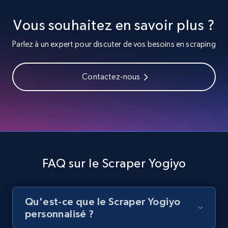
Vous souhaitez en savoir plus ?
8.1K+
714+
Essai gratuit
Parlez à un expert pour discuter de vos besoins en scraping
Youtube - Videos posts - Search videos by
Contactez-nous
keyword and then apply relevant video
filters
URL, Title, Youtuber, Youtuber md5, Video url,
Video length, Likes, Views, and more.
8.1K+
714+
Essai gratuit
FAQ sur le Scraper Yogiyo
Qu'est-ce que le Scraper Yogiyo
Youtube - Videos posts - Collect YouTube
personnalisé ?
posts by hashtags