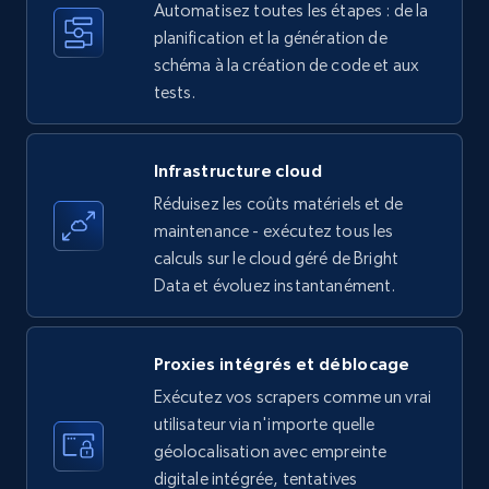
Automatisez toutes les étapes : de la
35.2K+
planification et la génération de
5.7K+
Essai gratuit
schéma à la création de code et aux
tests.
Amazon products - find products by using
upc numbers
Infrastructure cloud
Title, Seller name, Brand, Description, Initial
Réduisez les coûts matériels et de
price, Currency, Availability, Reviews count, and
maintenance - exécutez tous les
more.
calculs sur le cloud géré de Bright
Data et évoluez instantanément.
35.2K+
5.7K+
Essai gratuit
Proxies intégrés et déblocage
Exécutez vos scrapers comme un vrai
LinkedIn company information
utilisateur via n'importe quelle
ID, Name, Country code, Locations, Followers,
géolocalisation avec empreinte
Employees in linkedin, About, Specialties, and
digitale intégrée, tentatives