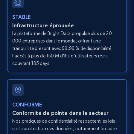
STABLE
Infrastructure éprouvée
LinkedIn posts
La plateforme de Bright Data propulse plus de 20
URL, ID, User id, Use url, Title, Headline, Post
000 entreprises dans le monde, offrant une
text, Date posted, and more.
tranquillité d'esprit avec 99,99 % de disponibilité,
l'accès à plus de 150 M d'IPs d'utilisateurs réels
11.3K+
1.5K+
Essai gratuit
couvrant 195 pays.
LinkedIn posts - Discover user's articles by
URL
URL, ID, User id, Use url, Title, Headline, Post
CONFORME
text, Date posted, and more.
Conformité de pointe dans le secteur
Nos pratiques de confidentialité respectent les lois
11.3K+
1.5K+
Essai gratuit
sur la protection des données, notamment le cadre