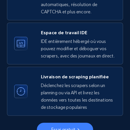
more.
automatiques, résolution de
CAPTCHA et plus encore.
33.5K+
3.5K+
Essai gratuit
Espace de travail IDE
IDE entièrement hébergé où vous
Instagram - Profiles
pouvez modifier et déboguer vos
Account, Fbid, ID, Followers, Posts count, Is
scrapers, avec des journaux en direct.
business account, Is professional account, Is
verified, and more.
Livraison de scraping planifiée
22.3K+
3.5K+
Essai gratuit
Déclenchez les scrapers selon un
planning ou via API et livrez les
données vers toutes les destinations
de stockage populaires
Instagram - Profiles - Collect profile
information by user name
Account, Fbid, ID, Followers, Posts count, Is
Essai gratuit