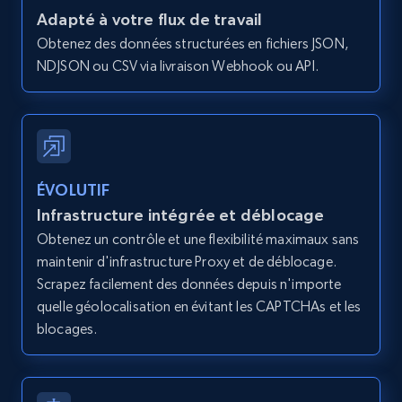
Zpid, City, State, HomeStatus, Address,
Adapté à votre flux de travail
IsListingClaimedByCurrentSignedInUser,
Obtenez des données structurées en fichiers JSON,
IsCurrentSignedInAgentResponsible, Bedrooms,
NDJSON ou CSV via livraison Webhook ou API.
and more.
12K+
1.3K+
Essai gratuit
ÉVOLUTIF
Zillow properties listing information -
Infrastructure intégrée et déblocage
Search by parameters on zillow and use the
Obtenez un contrôle et une flexibilité maximaux sans
direct link as input
maintenir d'infrastructure Proxy et de déblocage.
Zpid, City, State, HomeStatus, Address,
Scrapez facilement des données depuis n'importe
IsListingClaimedByCurrentSignedInUser,
quelle géolocalisation en évitant les CAPTCHAs et les
IsCurrentSignedInAgentResponsible, Bedrooms,
blocages.
and more.
12K+
1.3K+
Essai gratuit