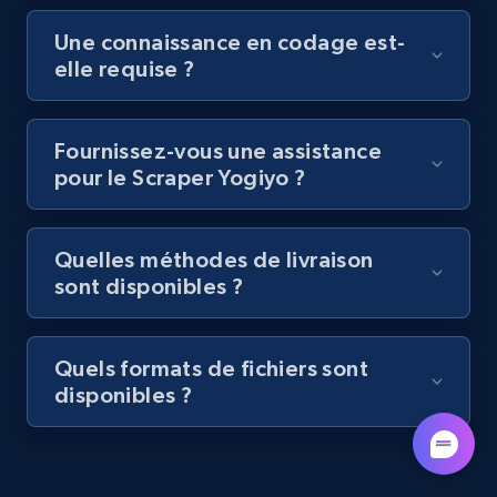
URL, Title, Youtuber, Youtuber md5, Video url,
Une connaissance en codage est-
Video length, Likes, Views, and more.
elle requise ?
8.1K+
714+
Essai gratuit
Fournissez-vous une assistance
pour le Scraper Yogiyo ?
Amazon Reviews
URL, Product name, Product rating, Product
Quelles méthodes de livraison
rating object, Product rating max, Rating,
sont disponibles ?
Author name, Asin, and more.
7.4K+
870+
Essai gratuit
Quels formats de fichiers sont
disponibles ?
TikTok - Posts