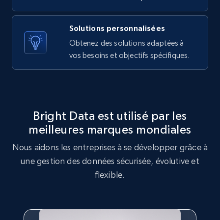
Solutions personnalisées
X (formerly Twitter) - Posts - Getting x
Obtenez des solutions adaptées à
posts by array of profiles
vos besoins et objectifs spécifiques.
ID, User posted, Name, Description, Date
posted, Photos, URL, Quoted post, and more.
10.3K+
1.2K+
Essai gratuit
Bright Data est utilisé par les
meilleures marques mondiales
Nous aidons les entreprises à se développer grâce à
TikTok - Profiles
une gestion des données sécurisée, évolutive et
Account id, Nickname, Biography, Awg
engagement rate, Comment engagement rate,
flexible.
Like engagement rate, Bio link, Predicted lang,
and more.