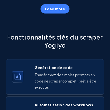
Load more
Amazon products - Collects products by
specific category URL
Title, Seller name, Brand, Description, Initial
Fonctionnalités clés du scraper
price, Currency, Availability, Reviews count, and
more.
Yogiyo
35.2K+
5.7K+
Essai gratuit
Génération de code
Transformez de simples prompts en
Amazon products - Collects products by
code de scraper complet, prêt à être
specific keywords
exécuté.
Title, Seller name, Brand, Description, Initial
price, Currency, Availability, Reviews count, and
more.
Automatisation des workflows