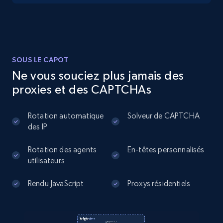
13.2K+
1.7K+
Essai gratuit
Instagram - Posts
SOUS LE CAPOT
URL, User posted, Description, Hashtags, Num
Ne vous souciez plus jamais des
comments, Date posted, Likes, Photos, and
proxies et des CAPTCHAs
more.
Rotation automatique
Solveur de CAPTCHA
13.2K+
1.6K+
Essai gratuit
des IP
Rotation des agents
En-têtes personnalisés
utilisateurs
Instagram - Posts - Collects posts from a
specific URLs by using profile URL
Rendu JavaScript
Proxys résidentiels
URL, User posted, Description, Hashtags, Num
comments, Date posted, Likes, Photos, and
more.