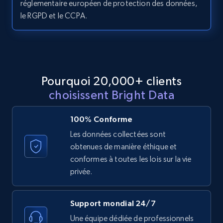
réglementaire européen de protection des données,
le RGPD et le CCPA.
LinkedIn posts - Discover posts by Profile
URL
URL, ID, User id, Use url, Title, Headline, Post
text, Date posted, and more.
Pourquoi 20,000+ clients
choisissent Bright Data
11.3K+
1.5K+
Essai gratuit
100% Conforme
Les données collectées sont
obtenues de manière éthique et
LinkedIn posts - Discover new posts
conformes à toutes les lois sur la vie
company URL
privée.
URL, ID, User id, Use url, Title, Headline, Post
text, Date posted, and more.
Support mondial 24/7
11.3K+
1.5K+
Essai gratuit
Une équipe dédiée de professionnels