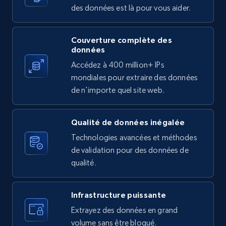
des données est là pour vous aider.
Couverture complète des
X (formerly Twitter) - Posts
données
ID, User posted, Name, Description, Date
Accédez à 400 million+ IPs
posted, Photos, URL, Quoted post, and more.
mondiales pour extraire des données
de n'importe quel site web.
10.3K+
1.2K+
Essai gratuit
Qualité de données inégalée
Technologies avancées et méthodes
X (formerly Twitter) - Posts - Collecting
de validation pour des données de
Twitter posts URLs
qualité.
ID, User posted, Name, Description, Date
posted, Photos, URL, Quoted post, and more.
Infrastructure puissante
Extrayez des données en grand
10.3K+
1.2K+
Essai gratuit
volume sans être bloqué.