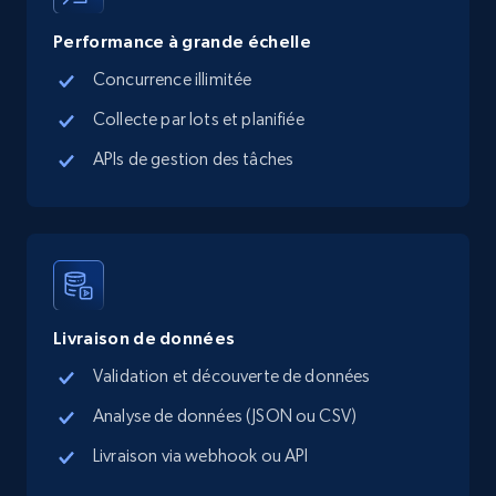
Performance à grande échelle
Google Maps full information - Collect
Google Maps Businesses data by place id
Concurrence illimitée
Place id, URL, Country, Name, Category,
Collecte par lots et planifiée
Address, Description, Business details, and
APIs de gestion des tâches
more.
13.2K+
1.7K+
Essai gratuit
Google Maps full information - Discover
Livraison de données
new records by Customer ID
Validation et découverte de données
Place id, URL, Country, Name, Category,
Analyse de données (JSON ou CSV)
Address, Description, Business details, and
more.
Livraison via webhook ou API