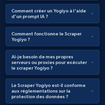
URL, Title, Youtuber, Youtuber md5, Video url,
Video length, Likes, Views, and more.
Comment créer un Yogiyo à l'aide
d'un prompt IA ?
8.1K+
714+
Essai gratuit
Comment fonctionne le Scraper
Yogiyo ?
Youtube - Videos posts - Discovery records
by Explore page URL
URL, Title, Youtuber, Youtuber md5, Video url,
Ai-je besoin de mes propres
Video length, Likes, Views, and more.
serveurs ou proxies pour exécuter
le scraper Yogiyo ?
8.1K+
714+
Essai gratuit
Le Scraper Yogiyo est-il conforme
aux réglementations sur la
protection des données ?
Youtube - Videos posts - Discovery videos
by podcast url