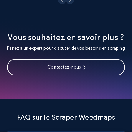
channel URL
URL, Title, Youtuber, Youtuber md5, Video url,
Video length, Likes, Views, and more.
Vous souhaitez en savoir plus ?
8.1K+
716+
Essai gratuit
Parlez à un expert pour discuter de vos besoins en scraping
Youtube - Videos posts - Search videos by
Contactez-nous
keyword and then apply relevant video
filters
URL, Title, Youtuber, Youtuber md5, Video url,
Video length, Likes, Views, and more.
8.1K+
716+
Essai gratuit
FAQ sur le Scraper Weedmaps