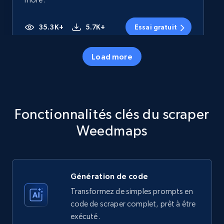
35.3K+
5.7K+
Essai gratuit
Load more
Amazon products - Collects products by
specific category URL
Title, Seller name, Brand, Description, Initial
Fonctionnalités clés du scraper
price, Currency, Availability, Reviews count, and
more.
Weedmaps
35.3K+
5.7K+
Essai gratuit
Génération de code
Transformez de simples prompts en
Amazon products - Collects products by
code de scraper complet, prêt à être
specific keywords
exécuté.