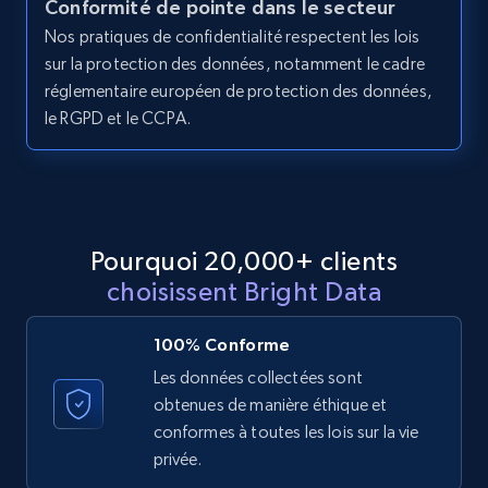
Conformité de pointe dans le secteur
Nos pratiques de confidentialité respectent les lois
11.3K+
1.5K+
Essai gratuit
sur la protection des données, notamment le cadre
réglementaire européen de protection des données,
le RGPD et le CCPA.
LinkedIn posts - Discover posts by Profile
URL
URL, ID, User id, Use url, Title, Headline, Post
text, Date posted, and more.
Pourquoi 20,000+ clients
choisissent Bright Data
11.3K+
1.5K+
Essai gratuit
100% Conforme
Les données collectées sont
obtenues de manière éthique et
LinkedIn posts - Discover new posts
conformes à toutes les lois sur la vie
company URL
privée.
URL, ID, User id, Use url, Title, Headline, Post