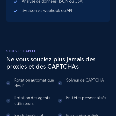
Analyse de données (JSON ou CSV)
Address, Description, Business details, and
more.
Livraison via webhook ou API
13.3K+
1.7K+
Essai gratuit
Instagram - Posts
SOUS LE CAPOT
URL, User posted, Description, Hashtags, Num
Ne vous souciez plus jamais des
comments, Date posted, Likes, Photos, and
proxies et des CAPTCHAs
more.
Rotation automatique
Solveur de CAPTCHA
13.2K+
1.6K+
Essai gratuit
des IP
Rotation des agents
En-têtes personnalisés
utilisateurs
Instagram - Posts - Collects posts from a
specific URLs by using profile URL
Rendu JavaScript
Proxys résidentiels