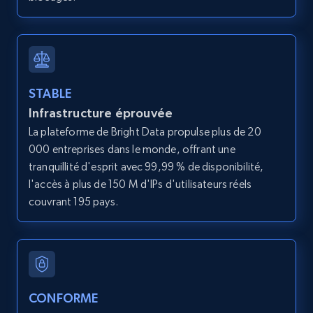
and more.
12K+
1.3K+
Essai gratuit
STABLE
Infrastructure éprouvée
LinkedIn posts
La plateforme de Bright Data propulse plus de 20
URL, ID, User id, Use url, Title, Headline, Post
000 entreprises dans le monde, offrant une
text, Date posted, and more.
tranquillité d'esprit avec 99,99 % de disponibilité,
l'accès à plus de 150 M d'IPs d'utilisateurs réels
11.3K+
1.5K+
Essai gratuit
couvrant 195 pays.
LinkedIn posts - Discover user's articles by
URL
URL, ID, User id, Use url, Title, Headline, Post
CONFORME
text, Date posted, and more.