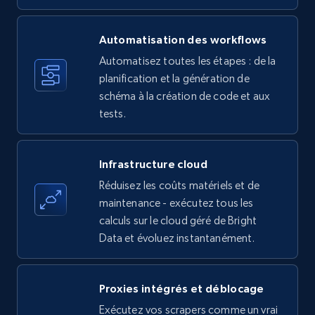
Title, Seller name, Brand, Description, Initial
price, Currency, Availability, Reviews count, and
more.
Automatisation des workflows
Automatisez toutes les étapes : de la
35.3K+
planification et la génération de
5.7K+
Essai gratuit
schéma à la création de code et aux
tests.
Amazon products - find products by using
upc numbers
Infrastructure cloud
Title, Seller name, Brand, Description, Initial
Réduisez les coûts matériels et de
price, Currency, Availability, Reviews count, and
maintenance - exécutez tous les
more.
calculs sur le cloud géré de Bright
Data et évoluez instantanément.
35.3K+
5.7K+
Essai gratuit
Proxies intégrés et déblocage
Exécutez vos scrapers comme un vrai