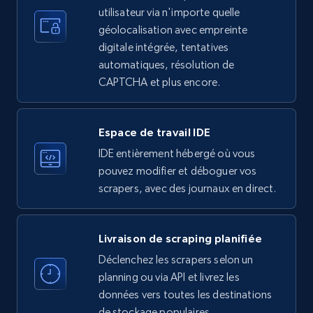
LinkedIn company information
utilisateur via n'importe quelle
ID, Name, Country code, Locations, Followers,
géolocalisation avec empreinte
Employees in linkedin, About, Specialties, and
digitale intégrée, tentatives
more.
automatiques, résolution de
CAPTCHA et plus encore.
33.6K+
3.5K+
Essai gratuit
Espace de travail IDE
IDE entièrement hébergé où vous
Instagram - Profiles
pouvez modifier et déboguer vos
Account, Fbid, ID, Followers, Posts count, Is
scrapers, avec des journaux en direct.
business account, Is professional account, Is
verified, and more.
Livraison de scraping planifiée
22.4K+
3.5K+
Essai gratuit
Déclenchez les scrapers selon un
planning ou via API et livrez les
données vers toutes les destinations
de stockage populaires