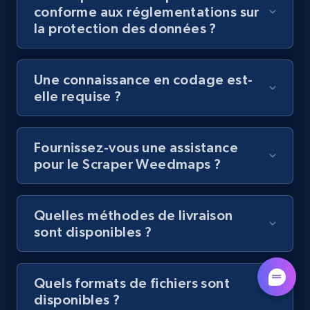
conforme aux réglementations sur
la protection des données ?
Youtube - Videos posts - Discovery videos
by podcast url
URL, Title, Youtuber, Youtuber md5, Video url,
Une connaissance en codage est-
Video length, Likes, Views, and more.
elle requise ?
8.1K+
716+
Essai gratuit
Fournissez-vous une assistance
pour le Scraper Weedmaps ?
Amazon Reviews
URL, Product name, Product rating, Product
Quelles méthodes de livraison
rating object, Product rating max, Rating,
sont disponibles ?
Author name, Asin, and more.
7.4K+
871+
Essai gratuit
Quels formats de fichiers sont
disponibles ?