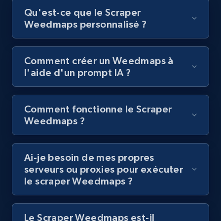
Qu'est-ce que le Scraper
Youtube - Videos posts - Collect YouTube
Weedmaps personnalisé ?
posts by hashtags
URL, Title, Youtuber, Youtuber md5, Video url,
Video length, Likes, Views, and more.
Comment créer un Weedmaps à
l'aide d'un prompt IA ?
8.1K+
716+
Essai gratuit
Comment fonctionne le Scraper
Weedmaps ?
Youtube - Videos posts - Discovery records
by Explore page URL
URL, Title, Youtuber, Youtuber md5, Video url,
Ai-je besoin de mes propres
Video length, Likes, Views, and more.
serveurs ou proxies pour exécuter
le scraper Weedmaps ?
8.1K+
716+
Essai gratuit
Le Scraper Weedmaps est-il