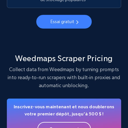
Instagram - Profiles - Collect profile
information by user name
Account, Fbid, ID, Followers, Posts count, Is
Essai gratuit
business account, Is professional account, Is
verified, and more.
22.4K+
3.5K+
Essai gratuit
Weedmaps Scraper Pricing
Collect data from Weedmaps by turning prompts
into ready‑to‑run scrapers with built‑in proxies and
Crunchbase companies information
automatic unblocking.
Name, URL, ID, Cb rank, Region, About,
Industries, Operating status, and more.
Inscrivez-vous maintenant et nous doublerons
15.6K+
1.6K+
Essai gratuit
votre premier dépôt, jusqu'à 500 $ !