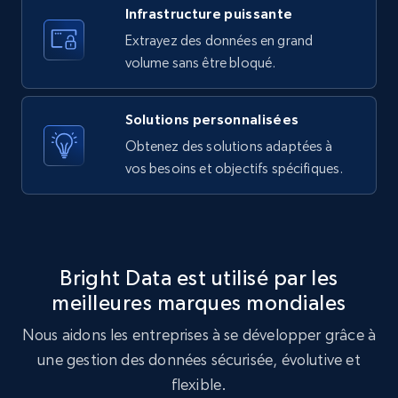
Infrastructure puissante
Extrayez des données en grand
10.4K+
1.2K+
Essai gratuit
volume sans être bloqué.
Solutions personnalisées
X (formerly Twitter) - Posts - Getting x
Obtenez des solutions adaptées à
posts by array of profiles
vos besoins et objectifs spécifiques.
ID, User posted, Name, Description, Date
posted, Photos, URL, Quoted post, and more.
10.4K+
1.2K+
Essai gratuit
Bright Data est utilisé par les
meilleures marques mondiales
Nous aidons les entreprises à se développer grâce à
TikTok - Profiles
une gestion des données sécurisée, évolutive et
Account id, Nickname, Biography, Awg
engagement rate, Comment engagement rate,
flexible.