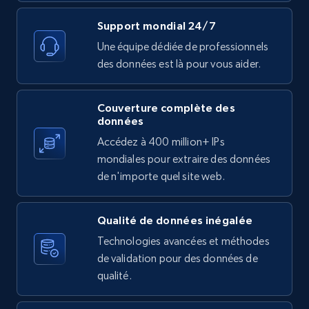
text, Date posted, and more.
Support mondial 24/7
11.3K+
1.5K+
Essai gratuit
Une équipe dédiée de professionnels
des données est là pour vous aider.
Couverture complète des
X (formerly Twitter) - Posts
données
ID, User posted, Name, Description, Date
Accédez à 400 million+ IPs
posted, Photos, URL, Quoted post, and more.
mondiales pour extraire des données
de n'importe quel site web.
10.4K+
1.2K+
Essai gratuit
Qualité de données inégalée
Technologies avancées et méthodes
X (formerly Twitter) - Posts - Collecting
de validation pour des données de
Twitter posts URLs
qualité.
ID, User posted, Name, Description, Date
posted, Photos, URL, Quoted post, and more.