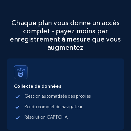
Chaque plan vous donne un accès
Google Maps full information
complet - payez moins par
Place id, URL, Country, Name, Category,
enregistrement à mesure que vous
Address, Description, Business details, and
augmentez
more.
13.3K+
1.7K+
Essai gratuit
Collecte de données
Google Maps full information - discover
Gestion automatisée des proxies
records by location search
Rendu complet du navigateur
Place id, URL, Country, Name, Category,
Address, Description, Business details, and
Résolution CAPTCHA
more.