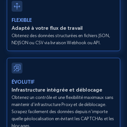
Zillow properties listing information -
Discover by custom filters - location, home
type and status
FLEXIBLE
Zpid, City, State, HomeStatus, Address,
Adapté à votre flux de travail
IsListingClaimedByCurrentSignedInUser,
Obtenez des données structurées en fichiers JSON,
IsCurrentSignedInAgentResponsible, Bedrooms,
NDJSON ou CSV via livraison Webhook ou API.
and more.
12K+
1.3K+
Essai gratuit
ÉVOLUTIF
Zillow properties listing information -
Infrastructure intégrée et déblocage
Search by parameters on zillow and use the
Obtenez un contrôle et une flexibilité maximaux sans
direct link as input
maintenir d'infrastructure Proxy et de déblocage.
Zpid, City, State, HomeStatus, Address,
Scrapez facilement des données depuis n'importe
IsListingClaimedByCurrentSignedInUser,
quelle géolocalisation en évitant les CAPTCHAs et les
IsCurrentSignedInAgentResponsible, Bedrooms,
blocages.