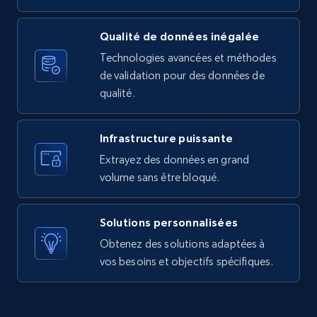
URL, Product id, Listing inventory id, Title, Rating,
Reviews count shop, Reviews count item, Initial
Qualité de données inégalée
price, and more.
Technologies avancées et méthodes
de validation pour des données de
1.9K+
323+
Essai gratuit
qualité.
Infrastructure puissante
Amazon products search
Extrayez des données en grand
Asin, URL, Name, Sponsored, Initial price, Final
volume sans être bloqué.
price, Currency, Sold, and more.
Solutions personnalisées
1.6K+
181+
Essai gratuit
Obtenez des solutions adaptées à
vos besoins et objectifs spécifiques.
Target
URL, Product id, Title, Product description,