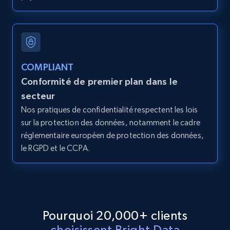
2.1K+
375+
Essai gratuit
COMPLIANT
Amazon products global dataset - Collect
Conformité de premier plan dans le
products from Brands URLs
secteur
Title, Seller name, Brand, Description, Initial
Nos pratiques de confidentialité respectent les lois
price, Currency, Availability, Reviews count, and
sur la protection des données, notamment le cadre
more.
réglementaire européen de protection des données,
le RGPD et le CCPA.
2.1K+
375+
Essai gratuit
Etsy
Pourquoi 20,000+ clients
URL, Product id, Listing inventory id, Title, Rating,
choisissent Bright Data