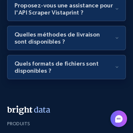
Lazada - Products - Discover products by
Proposez-vous une assistance pour
category URL or brand URL
l'API Scraper Vistaprint ?
URL, Title, Rating, Reviews, Initial price, Final
price, Currency, Stock, and more.
Quelles méthodes de livraison
sont disponibles ?
991+
165+
Essai gratuit
Quels formats de fichiers sont
disponibles ?
Lazada - Products - Discover products by
seller URL
URL, Title, Rating, Reviews, Initial price, Final
price, Currency, Stock, and more.
991+
165+
Essai gratuit
PRODUITS