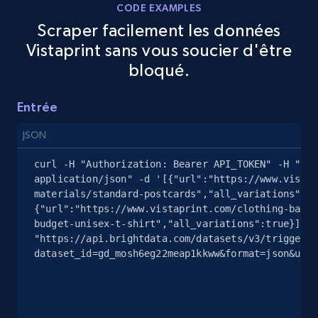
CODE EXAMPLES
Scraper facilement les données
Vistaprint sans vous soucier d'être
eBay - Gather data on products using
bloqué.
specified keywords
URL, Product id, Title, Seller name, Seller rating,
Entrée
Seller reviews, Breadcrumbs, Root category, and
more.
JSON
2.5K+
359+
Essai gratuit
curl -H "Authorization: Bearer API_TOKEN" -H "Con
application/json" -d '[{"url":"https://www.vistap
materials/standard-postcards","all_variations":tr
{"url":"https://www.vistaprint.com/clothing-bags/
budget-unisex-t-shirt","all_variations":true}]' 
eBay - Collect products from shops on eBay
"https://api.brightdata.com/datasets/v3/trigger?
URL, Product id, Title, Seller name, Seller rating,
dataset_id=gd_mosh6eg22meap1kkww&format=json&unco
Seller reviews, Breadcrumbs, Root category, and
more.