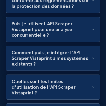
conforme aux réglementations sur
Lazada - Products
la protection des données ?
URL, Title, Rating, Reviews, Initial price, Final
price, Currency, Stock, and more.
Puis-je utiliser l'API Scraper
Vistaprint pour une analyse
991+
165+
Essai gratuit
concurrentielle ?
Comment puis-je intégrer l'API
Lazada - Products - Discover products by
Scraper Vistaprint à mes systèmes
keyword
existants ?
URL, Title, Rating, Reviews, Initial price, Final
price, Currency, Stock, and more.
Quelles sont les limites
991+
165+
Essai gratuit
d'utilisation de l'API Scraper
Vistaprint ?