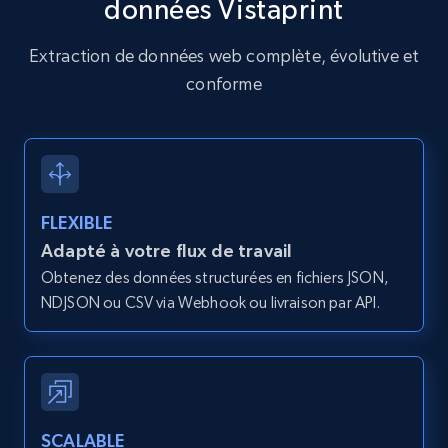
données Vistaprint
]
Amazon products global dataset - Collects
Extraction de données web complète, évolutive et
products by specific category URL
conforme
Title, Seller name, Brand, Description, Initial
price, Currency, Availability, Reviews count, and
more.
2.1K+
375+
Essai gratuit
FLEXIBLE
Adapté à votre flux de travail
Obtenez des données structurées en fichiers JSON,
Amazon products global dataset -
NDJSON ou CSV via Webhook ou livraison par API.
Collecting products by keyword search
Title, Seller name, Brand, Description, Initial
price, Currency, Availability, Reviews count, and
more.
SCALABLE
2.1K+
375+
Essai gratuit