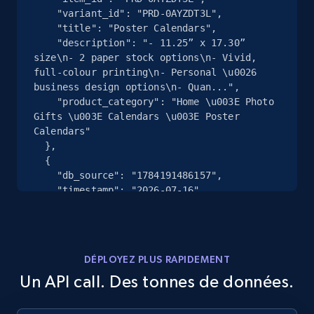
2.4K+
202+
Essai gratuit
    "variant_id": "PRD-0AYZDT3L",

    "title": "Poster Calendars",

    "description": "- 11.25” x 17.30” 
size\n- 2 paper stock options\n- Vivid, 
full-colour printing\n- Personal \u0026 
Google Shopping - collects products from
business design options\n- Quan...",

web using keywords
    "product_category": "Home \u003E Photo 
Gifts \u003E Calendars \u003E Poster 
URL, Product id, Title, Product description,
Calendars"

Rating, Reviews count, Images, Variations, and
  },

more.
  {

    "db_source": "1784191486157",

2.4K+
202+
Essai gratuit
    "timestamp": "2026-07-16",

    "url": 
"https:\/\/www.vistaprint.com\/signs-
posters\/accessories\/yard-sign-stand",

    "item_id": "PRD-TD5YF4R8",

Home Depot US
DÉPLOYEZ PLUS RAPIDEMENT
    "variant_id": "PRD-TD5YF4R8",

URL, Domain, Country code, Model number,
Un API call. Des tonnes de données.
    "title": "Yard Sign Stands",

Sku, Product id, Product name, Manufacturer,
    "description": "- 4 stand options \n- 
and more.
Plastic \u0026 wire materials available\n- 