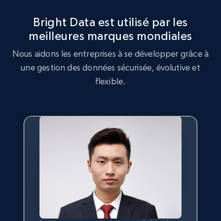
Rating, Reviews count, Initial price, Discount,
and more.
Bright Data est utilisé par les
meilleures marques mondiales
1.3K+
176+
Essai gratuit
Nous aidons les entreprises à se développer grâce à
une gestion des données sécurisée, évolutive et
flexible.
Target - Gather data on products using
specified keywords
URL, Product id, Title, Product description,
Rating, Reviews count, Initial price, Discount,
and more.
1.3K+
176+
Essai gratuit
Target - Discover products by category url