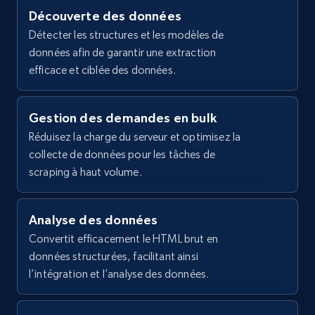
Durable construction\n- Quick setup with 
Découverte des données
no extra parts\n- Groun...",

2.1K+
355+
Essai gratuit
Détecter les structures et les modèles de
    "product_category": "Home \u003E Signs 
données afin de garantir une extraction
\u0026 Banners \u003E Sign Accessories 
\u003E Yard Sign Stands"

efficace et ciblée des données.
  },

  {

Home Depot US - Gather data on products
    "db_source": "1784191486157",

Gestion des demandes en bulk
using specified keywords
    "timestamp": "2026-07-16",

Réduisez la charge du serveur et optimisez la
URL, Domain, Country code, Model number,
    "url": 
collecte de données pour les tâches de
Sku, Product id, Product name, Manufacturer,
"https:\/\/www.vistaprint.com\/clothing-
and more.
scraping à haut volume.
bags\/t-shirts\/gildan-r-heavy-cotton-tm-
short-sleeve-t-shirt-screenprint",

    "item_id": "PRD-9X4RYJCE0",

2.1K+
355+
Essai gratuit
    "variant_id": "PRD-9X4RYJCE0",

Analyse des données
    "title": "Gildan® Heavy Cotton™ Short 
Convertit efficacement le HTML brut en
Sleeve T-shirt Screenprint",

données structurées, facilitant ainsi
    "description": "Less is more.\n\n\n5.3-
l’intégration et l’analyse des données.
ounce, 100% cotton\n\n\nSome colors come 
Home Depot US - Discover products by
in a cotton-polyester blend\n\n\nDouble-
specified URL
needle stitched neckline,...",
