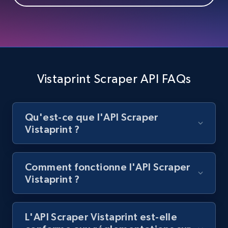
Best Buy products
URL, Product id, Title, Images, Final price,
Currency, Discount, Initial price, and more.
1.1K+
149+
Essai gratuit
Vistaprint Scraper API FAQs
Qu'est-ce que l'API Scraper
Best Buy products - Collect data on
Vistaprint ?
products using specified keywords
URL, Product id, Title, Images, Final price,
Currency, Discount, Initial price, and more.
Comment fonctionne l'API Scraper
Vistaprint ?
1.1K+
149+
Essai gratuit
L'API Scraper Vistaprint est-elle