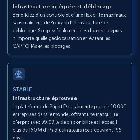
Infrastructure intégrée et déblocage
Bénéficiez d'un contrôle et d'une flexibilité maximaux
sans maintenir de Proxy ni d'infrastructure de
Amazon products global dataset - Collects
déblocage. Scrapez facilement des données depuis
products by best sellers category URL
n'importe quelle géolocalisation en évitant les
Title, Seller name, Brand, Description, Initial
CAPTCHAs et les blocages.
price, Currency, Availability, Reviews count, and
more.
2.1K+
375+
Essai gratuit
STABLE
Infrastructure éprouvée
La plateforme de Bright Data alimente plus de 20 000
Amazon products global dataset - Collect
entreprises dans le monde, offrant une tranquillité
Amazon products by seller URL
d'esprit avec 99,99 % de disponibilité et l'accès à
Title, Seller name, Brand, Description, Initial
plus de 150 M d'IPs d'utilisateurs réels couvrant 195
price, Currency, Availability, Reviews count, and
pays.
more.