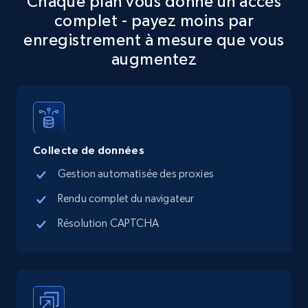
Chaque plan vous donne un accès
complet - payez moins par
5.6K+
877+
Essai gratuit
enregistrement à mesure que vous
augmentez
TikTok Shop
URL, Title, Available, Description, Currency, Initial
price, Final price, Discount percent, and more.
Collecte de données
5.4K+
668+
Essai gratuit
Gestion automatisée des proxies
Rendu complet du navigateur
Résolution CAPTCHA
TikTok Shop - category
URL, Title, Available, Description, Currency, Initial
price, Final price, Discount percent, and more.