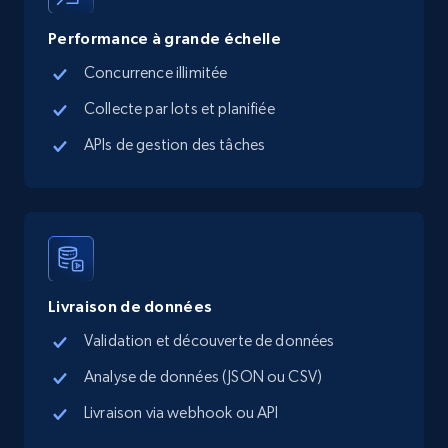
5.4K+
668+
Essai gratuit
Performance à grande échelle
Concurrence illimitée
TikTok Shop - Collect TikTok shop products
Collecte par lots et planifiée
by keywords search
APIs de gestion des tâches
URL, Title, Available, Description, Currency, Initial
price, Final price, Discount percent, and more.
5.4K+
668+
Essai gratuit
Livraison de données
TikTok Shop - discover records by shop url
Validation et découverte de données
URL, Title, Available, Description, Currency, Initial
Analyse de données (JSON ou CSV)
price, Final price, Discount percent, and more.
Livraison via webhook ou API
5.4K+
668+
Essai gratuit