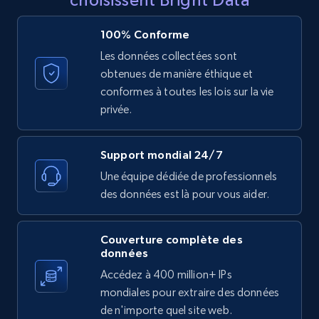
Reviews count shop, Reviews count item, Initial
price, and more.
100% Conforme
Les données collectées sont
1.9K+
323+
Essai gratuit
obtenues de manière éthique et
conformes à toutes les lois sur la vie
privée.
Etsy - Collect data on products using
specified keywords
Support mondial 24/7
URL, Product id, Listing inventory id, Title, Rating,
Une équipe dédiée de professionnels
Reviews count shop, Reviews count item, Initial
des données est là pour vous aider.
price, and more.
1.9K+
323+
Essai gratuit
Couverture complète des
données
Accédez à 400 million+ IPs
mondiales pour extraire des données
Etsy - Collects data from shop's URL
de n'importe quel site web.