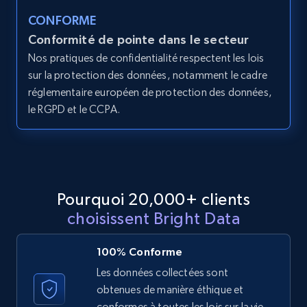
URL, ID, User id, Use url, Title, Headline, Post
CONFORME
text, Date posted, and more.
Conformité de pointe dans le secteur
Nos pratiques de confidentialité respectent les lois
11.3K+
1.5K+
Essai gratuit
sur la protection des données, notamment le cadre
réglementaire européen de protection des données,
le RGPD et le CCPA.
LinkedIn posts - Discover posts by Profile
URL
URL, ID, User id, Use url, Title, Headline, Post
text, Date posted, and more.
Pourquoi 20,000+ clients
choisissent Bright Data
11.3K+
1.5K+
Essai gratuit
100% Conforme
Les données collectées sont
obtenues de manière éthique et
LinkedIn posts - Discover new posts
conformes à toutes les lois sur la vie