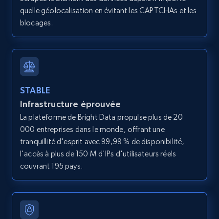
IsListingClaimedByCurrentSignedInUser,
quelle géolocalisation en évitant les CAPTCHAs et les
IsCurrentSignedInAgentResponsible, Bedrooms,
blocages.
and more.
12K+
1.3K+
Essai gratuit
STABLE
Infrastructure éprouvée
LinkedIn posts
La plateforme de Bright Data propulse plus de 20
URL, ID, User id, Use url, Title, Headline, Post
000 entreprises dans le monde, offrant une
text, Date posted, and more.
tranquillité d'esprit avec 99,99 % de disponibilité,
l'accès à plus de 150 M d'IPs d'utilisateurs réels
11.3K+
1.5K+
Essai gratuit
couvrant 195 pays.
LinkedIn posts - Discover user's articles by
URL