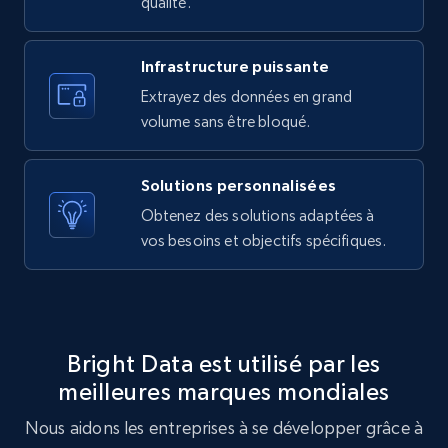
qualité.
ID, User posted, Name, Description, Date
posted, Photos, URL, Quoted post, and more.
Infrastructure puissante
Extrayez des données en grand
10.3K+
1.2K+
Essai gratuit
volume sans être bloqué.
Solutions personnalisées
X (formerly Twitter) - Posts - Getting x
Obtenez des solutions adaptées à
posts by array of profiles
vos besoins et objectifs spécifiques.
ID, User posted, Name, Description, Date
posted, Photos, URL, Quoted post, and more.
10.3K+
1.2K+
Essai gratuit
Bright Data est utilisé par les
meilleures marques mondiales
Nous aidons les entreprises à se développer grâce à
TikTok - Profiles