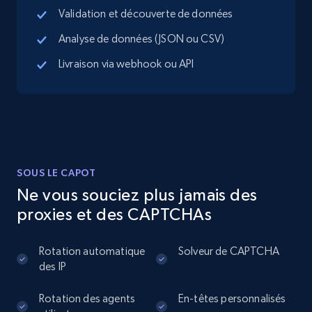
new records by Customer ID
Validation et découverte de données
Place id, URL, Country, Name, Category,
Analyse de données (JSON ou CSV)
Address, Description, Business details, and
more.
Livraison via webhook ou API
13.2K+
1.7K+
Essai gratuit
Instagram - Posts
SOUS LE CAPOT
URL, User posted, Description, Hashtags, Num
Ne vous souciez plus jamais des
comments, Date posted, Likes, Photos, and
proxies et des CAPTCHAs
more.
Rotation automatique
Solveur de CAPTCHA
13.2K+
1.6K+
Essai gratuit
des IP
Rotation des agents
En-têtes personnalisés