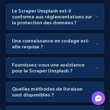
Le Scraper Unsplash est-il
conforme aux réglementations sur
la protection des données ?
Youtube - Videos posts - Discovery videos
by podcast url
URL, Title, Youtuber, Youtuber md5, Video url,
Une connaissance en codage est-
Video length, Likes, Views, and more.
elle requise ?
8.1K+
714+
Essai gratuit
Fournissez-vous une assistance
pour le Scraper Unsplash ?
Amazon Reviews
URL, Product name, Product rating, Product
Quelles méthodes de livraison
rating object, Product rating max, Rating,
sont disponibles ?
Author name, Asin, and more.