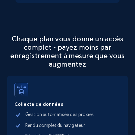
15.3K+
2.2K+
Essai gratuit
Chaque plan vous donne un accès
Google Maps full information
complet - payez moins par
Place id, URL, Country, Name, Category,
enregistrement à mesure que vous
Address, Description, Business details, and
augmentez
more.
13.2K+
1.7K+
Essai gratuit
Collecte de données
Google Maps full information - discover
Gestion automatisée des proxies
records by location search
Rendu complet du navigateur
Place id, URL, Country, Name, Category,
Address, Description, Business details, and