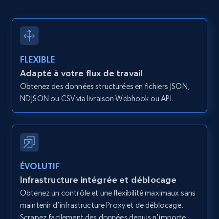
Zillow properties listing information -
Discover by custom filters - location, home
type and status
FLEXIBLE
Zpid, City, State, HomeStatus, Address,
Adapté à votre flux de travail
IsListingClaimedByCurrentSignedInUser,
Obtenez des données structurées en fichiers JSON,
IsCurrentSignedInAgentResponsible, Bedrooms,
NDJSON ou CSV via livraison Webhook ou API.
and more.
12K+
1.3K+
Essai gratuit
ÉVOLUTIF
Zillow properties listing information -
Infrastructure intégrée et déblocage
Search by parameters on zillow and use the
Obtenez un contrôle et une flexibilité maximaux sans
direct link as input
maintenir d'infrastructure Proxy et de déblocage.
Zpid, City, State, HomeStatus, Address,
Scrapez facilement des données depuis n'importe