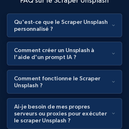
FAQ sur le Scraper Unsplash
Qu'est-ce que le Scraper Unsplash
Youtube - Videos posts - Collect YouTube
personnalisé ?
posts by hashtags
URL, Title, Youtuber, Youtuber md5, Video url,
Video length, Likes, Views, and more.
Comment créer un Unsplash à
l'aide d'un prompt IA ?
8.1K+
714+
Essai gratuit
Comment fonctionne le Scraper
Unsplash ?
Youtube - Videos posts - Discovery records
by Explore page URL
URL, Title, Youtuber, Youtuber md5, Video url,
Ai-je besoin de mes propres
Video length, Likes, Views, and more.
serveurs ou proxies pour exécuter
le scraper Unsplash ?
8.1K+
714+
Essai gratuit