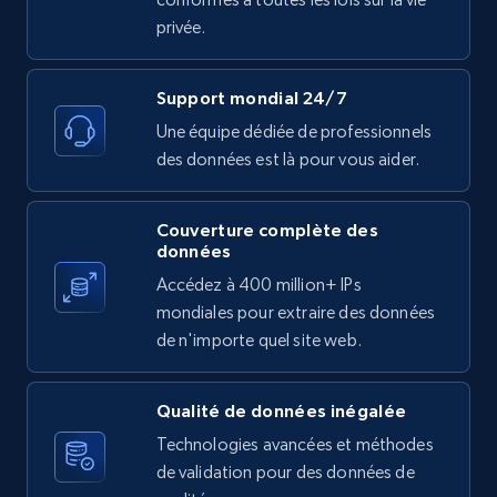
company URL
privée.
URL, ID, User id, Use url, Title, Headline, Post
text, Date posted, and more.
Support mondial 24/7
11.3K+
1.5K+
Essai gratuit
Une équipe dédiée de professionnels
des données est là pour vous aider.
Couverture complète des
X (formerly Twitter) - Posts
données
ID, User posted, Name, Description, Date
Accédez à 400 million+ IPs
posted, Photos, URL, Quoted post, and more.
mondiales pour extraire des données
de n'importe quel site web.
10.3K+
1.2K+
Essai gratuit
Qualité de données inégalée
Technologies avancées et méthodes
X (formerly Twitter) - Posts - Collecting
de validation pour des données de
Twitter posts URLs