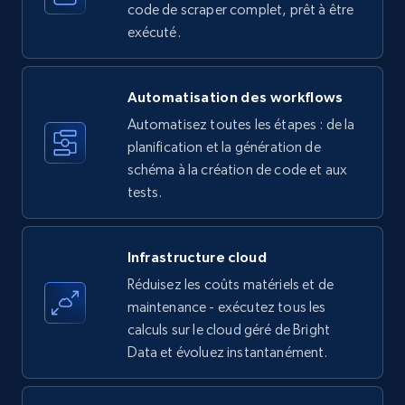
Amazon products - Collects products by
code de scraper complet, prêt à être
specific keywords
exécuté.
Title, Seller name, Brand, Description, Initial
price, Currency, Availability, Reviews count, and
more.
Automatisation des workflows
Automatisez toutes les étapes : de la
35.2K+
planification et la génération de
5.7K+
Essai gratuit
schéma à la création de code et aux
tests.
Amazon products - find products by using
upc numbers
Infrastructure cloud
Title, Seller name, Brand, Description, Initial
Réduisez les coûts matériels et de
price, Currency, Availability, Reviews count, and
maintenance - exécutez tous les
more.
calculs sur le cloud géré de Bright
Data et évoluez instantanément.
35.2K+
5.7K+
Essai gratuit