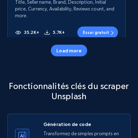
Title, Seller name, Brand, Description, Initial
price, Currency, Availability, Reviews count, and
more.
35.2K+
5.7K+
Essai gratuit
Load more
Amazon products - Collects products by
specific category URL
Title, Seller name, Brand, Description, Initial
Fonctionnalités clés du scraper
price, Currency, Availability, Reviews count, and
more.
Unsplash
35.2K+
5.7K+
Essai gratuit
Génération de code
Transformez de simples prompts en