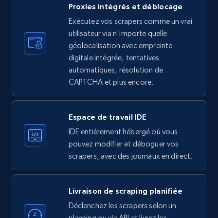
Proxies intégrés et déblocage
Exécutez vos scrapers comme un vrai
LinkedIn company information
utilisateur via n'importe quelle
ID, Name, Country code, Locations, Followers,
géolocalisation avec empreinte
Employees in linkedin, About, Specialties, and
digitale intégrée, tentatives
more.
automatiques, résolution de
CAPTCHA et plus encore.
33.5K+
3.5K+
Essai gratuit
Espace de travail IDE
IDE entièrement hébergé où vous
Instagram - Profiles
pouvez modifier et déboguer vos
Account, Fbid, ID, Followers, Posts count, Is
scrapers, avec des journaux en direct.
business account, Is professional account, Is
verified, and more.
Livraison de scraping planifiée
22.3K+
3.4K+
Essai gratuit
Déclenchez les scrapers selon un
planning ou via API et livrez les