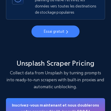
données vers toutes les destinations
de stockage populaires
Instagram - Profiles - Collect profile
information by user name
Account, Fbid, ID, Followers, Posts count, Is
Essai gratuit
business account, Is professional account, Is
verified, and more.
22.3K+
3.4K+
Essai gratuit
Unsplash Scraper Pricing
Collect data from Unsplash by turning prompts
into ready‑to‑run scrapers with built‑in proxies and
Crunchbase companies information
automatic unblocking.
Name, URL, ID, Cb rank, Region, About,
Industries, Operating status, and more.
Inscrivez-vous maintenant et nous doublerons
15.6K+
1.6K+
Essai gratuit