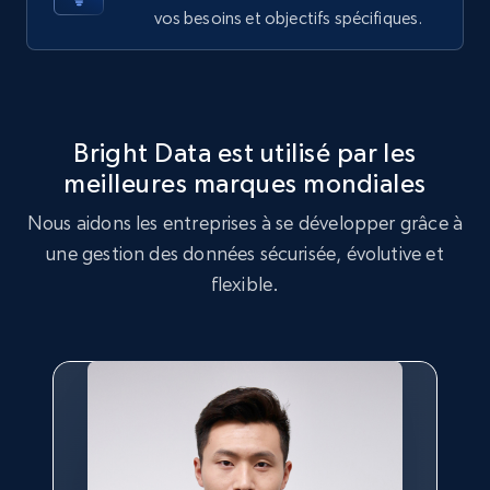
vos besoins et objectifs spécifiques.
Target
URL, Product id, Title, Product description,
Rating, Reviews count, Initial price, Discount,
and more.
Bright Data est utilisé par les
1.3K+
176+
Essai gratuit
meilleures marques mondiales
Nous aidons les entreprises à se développer grâce à
une gestion des données sécurisée, évolutive et
flexible.
Target - Gather data on products using
specified keywords
URL, Product id, Title, Product description,
Rating, Reviews count, Initial price, Discount,
and more.
1.3K+
176+
Essai gratuit