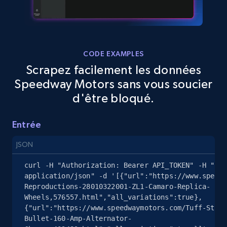
2.5K+
359+
Essai gratuit
CODE EXAMPLES
Scrapez facilement les données
eBay - Gather data on products using
Speedway Motors sans vous soucier
specified keywords
d'être bloqué.
URL, Product id, Title, Seller name, Seller rating,
Seller reviews, Breadcrumbs, Root category, and
more.
Entrée
JSON
2.5K+
359+
Essai gratuit
curl -H "Authorization: Bearer API_TOKEN" -H "Con
application/json" -d '[{"url":"https://www.speedw
Reproductions-28010322001-ZL1-Camaro-Replica-
Wheels,576557.html","all_variations":true},
eBay - Collect products from shops on eBay
{"url":"https://www.speedwaymotors.com/Tuff-Stuff
URL, Product id, Title, Seller name, Seller rating,
Bullet-160-Amp-Alternator-
Seller reviews, Breadcrumbs, Root category, and