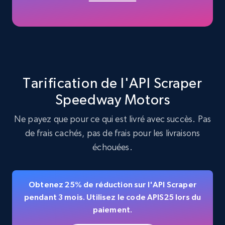
Amazon products - find products by using
upc numbers
Title, Seller name, Brand, Description, Initial
Tarification de l'API Scraper
price, Currency, Availability, Reviews count, and
more.
Speedway Motors
Ne payez que pour ce qui est livré avec succès. Pas
35.3K+
5.7K+
Essai gratuit
de frais cachés, pas de frais pour les livraisons
échouées.
Amazon Reviews
Obtenez 25% de réduction sur l'API Scraper
URL, Product name, Product rating, Product
pendant 3 mois. Utilisez le code APIS25 lors du
rating object, Product rating max, Rating,
paiement.
Author name, Asin, and more.