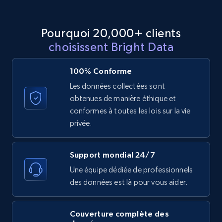
Etsy
URL, Product id, Listing inventory id, Title, Rating,
Pourquoi 20,000+ clients
Reviews count shop, Reviews count item, Initial
choisissent Bright Data
price, and more.
100% Conforme
1.9K+
323+
Essai gratuit
Les données collectées sont
obtenues de manière éthique et
conformes à toutes les lois sur la vie
Etsy - Collect data on products using
privée.
specified keywords
URL, Product id, Listing inventory id, Title, Rating,
Support mondial 24/7
Reviews count shop, Reviews count item, Initial
Une équipe dédiée de professionnels
price, and more.
des données est là pour vous aider.
1.9K+
323+
Essai gratuit
Couverture complète des