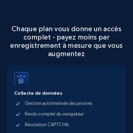
URL, Final price, Sku, Currency, Gtin,
Specifications, Image urls, Top reviews, and
more.
Chaque plan vous donne un accès
5.6K+
878+
Essai gratuit
complet - payez moins par
enregistrement à mesure que vous
augmentez
TikTok Shop
URL, Title, Available, Description, Currency, Initial
price, Final price, Discount percent, and more.
Collecte de données
5.4K+
668+
Essai gratuit
Gestion automatisée des proxies
Rendu complet du navigateur
TikTok Shop - category
Résolution CAPTCHA
URL, Title, Available, Description, Currency, Initial