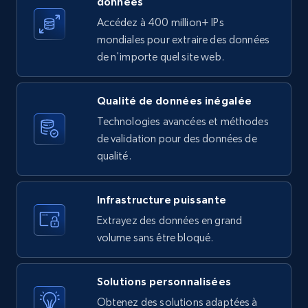
données
Accédez à 400 million+ IPs
Etsy - Collects data from shop's URL
mondiales pour extraire des données
URL, Product id, Listing inventory id, Title, Rating,
de n'importe quel site web.
Reviews count shop, Reviews count item, Initial
price, and more.
Qualité de données inégalée
Technologies avancées et méthodes
1.9K+
323+
Essai gratuit
de validation pour des données de
qualité.
Amazon products search
Infrastructure puissante
Asin, URL, Name, Sponsored, Initial price, Final
Extrayez des données en grand
price, Currency, Sold, and more.
volume sans être bloqué.
1.6K+
181+
Essai gratuit
Solutions personnalisées
Obtenez des solutions adaptées à