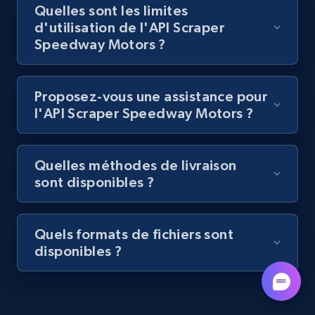
Quelles sont les limites
d'utilisation de l'API Scraper
Speedway Motors ?
Lazada - Products - Discover products by
category URL or brand URL
URL, Title, Rating, Reviews, Initial price, Final
Proposez-vous une assistance pour
price, Currency, Stock, and more.
l'API Scraper Speedway Motors ?
992+
165+
Essai gratuit
Quelles méthodes de livraison
sont disponibles ?
Lazada - Products - Discover products by
seller URL
Quels formats de fichiers sont
disponibles ?
URL, Title, Rating, Reviews, Initial price, Final
price, Currency, Stock, and more.
992+
165+
Essai gratuit