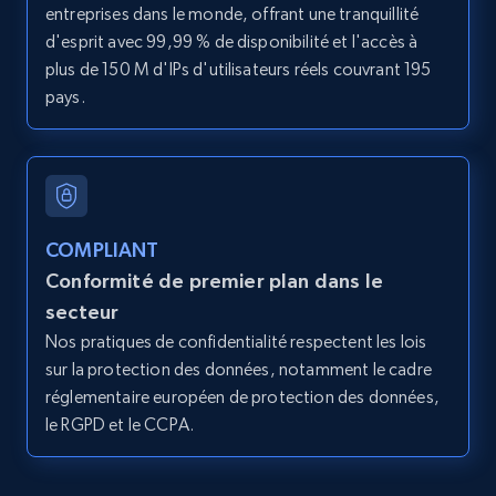
entreprises dans le monde, offrant une tranquillité
Title, Seller name, Brand, Description, Initial
d'esprit avec 99,99 % de disponibilité et l'accès à
price, Currency, Availability, Reviews count, and
more.
plus de 150 M d'IPs d'utilisateurs réels couvrant 195
pays.
2.1K+
375+
Essai gratuit
Amazon products global dataset - Collect
COMPLIANT
products from Brands URLs
Conformité de premier plan dans le
Title, Seller name, Brand, Description, Initial
secteur
price, Currency, Availability, Reviews count, and
Nos pratiques de confidentialité respectent les lois
more.
sur la protection des données, notamment le cadre
réglementaire européen de protection des données,
2.1K+
375+
Essai gratuit
le RGPD et le CCPA.