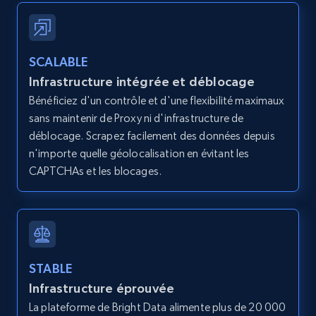
more.
2.1K+
375+
Essai gratuit
SCALABLE
Infrastructure intégrée et déblocage
Bénéficiez d'un contrôle et d'une flexibilité maximaux
Amazon products global dataset - Collects
sans maintenir de Proxy ni d'infrastructure de
products by best sellers category URL
déblocage. Scrapez facilement des données depuis
Title, Seller name, Brand, Description, Initial
n'importe quelle géolocalisation en évitant les
price, Currency, Availability, Reviews count, and
CAPTCHAs et les blocages.
more.
2.1K+
375+
Essai gratuit
STABLE
Infrastructure éprouvée
Amazon products global dataset - Collect
Amazon products by seller URL
La plateforme de Bright Data alimente plus de 20 000