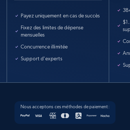
more.
384
Payez uniquement en cas de succès
5.6K+
878+
Essai gratuit
$1
Fixez des limites de dépense
su
mensuelles
Con
Walmart - products - Collects products by
Concurrence illimitée
specific keywords
An
Support d'experts
URL, Final price, Sku, Currency, Gtin,
Su
Specifications, Image urls, Top reviews, and
more.
5.6K+
878+
Essai gratuit
Nous acceptons ces méthodes de paiement:
Walmart - products - Discover products by
using sku numbers