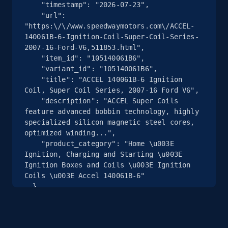
Rating, Reviews count, Images, Variations, and
    "timestamp": "2026-07-23",

more.
    "url": 
"https:\/\/www.speedwaymotors.com\/ACCEL-
140061B-6-Ignition-Coil-Super-Coil-Series-
2.4K+
202+
Essai gratuit
2007-16-Ford-V6,511853.html",

    "item_id": "105140061B6",

    "variant_id": "105140061B6",

    "title": "ACCEL 140061B-6 Ignition 
Coil, Super Coil Series, 2007-16 Ford V6",

Google Shopping - collects products from
    "description": "ACCEL Super Coils 
web using keywords
feature advanced bobbin technology, highly 
URL, Product id, Title, Product description,
specialized silicon magnetic steel cores, 
Rating, Reviews count, Images, Variations, and
optimized winding...",

more.
    "product_category": "Home \u003E 
Ignition, Charging and Starting \u003E 
Ignition Boxes and Coils \u003E Ignition 
2.4K+
202+
Essai gratuit
Coils \u003E Accel 140061B-6"

  },

  {

    "db_source": "1784802415995",

    "timestamp": "2026-07-23",

Home Depot US