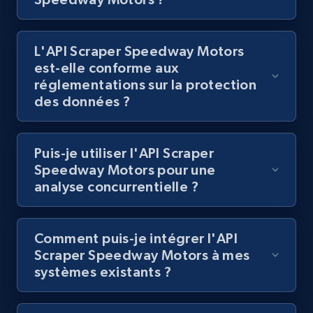
L'API Scraper Speedway Motors
Lazada - Products
est-elle conforme aux
URL, Title, Rating, Reviews, Initial price, Final
réglementations sur la protection
price, Currency, Stock, and more.
des données ?
992+
165+
Essai gratuit
Puis-je utiliser l'API Scraper
Speedway Motors pour une
analyse concurrentielle ?
Lazada - Products - Discover products by
keyword
Comment puis-je intégrer l'API
URL, Title, Rating, Reviews, Initial price, Final
Scraper Speedway Motors à mes
price, Currency, Stock, and more.
systèmes existants ?
992+
165+
Essai gratuit