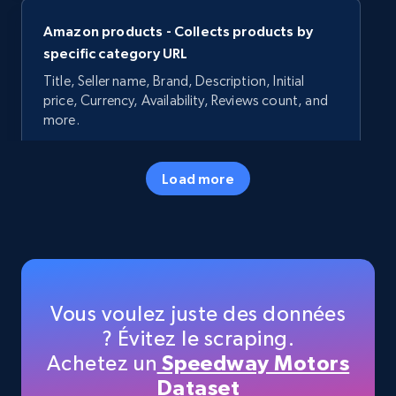
Amazon products - Collects products by
specific category URL
Title, Seller name, Brand, Description, Initial
price, Currency, Availability, Reviews count, and
more.
35.3K+
5.7K+
Essai gratuit
Load more
Amazon products - Collects products by
specific keywords
Title, Seller name, Brand, Description, Initial
Vous voulez juste des données
price, Currency, Availability, Reviews count, and
? Évitez le scraping.
more.
Achetez un
Speedway Motors
Dataset
35.3K+
5.7K+
Essai gratuit