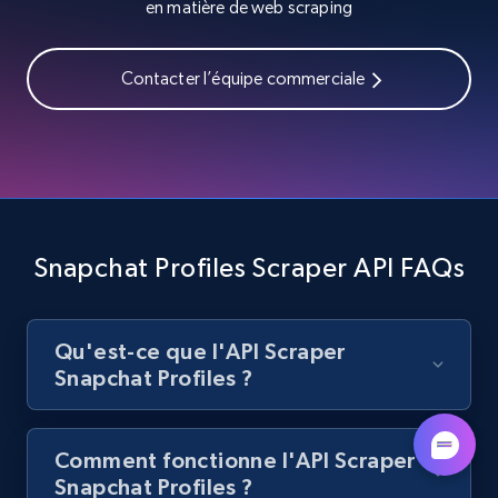
ID, URL, Page name, Username, Entity type,
en matière de web scraping
Summary text, Primary category, Work, and
more.
Contacter l’équipe commerciale
1.3K+
124+
Essai gratuit
Youtube - Comments
Comment id, Comment text, Likes, Replies,
Snapchat Profiles Scraper API FAQs
Username, Username md5, User channel, Date,
and more.
Qu'est-ce que l'API Scraper
1.3K+
113+
Essai gratuit
Snapchat Profiles ?
Comment fonctionne l'API Scraper
Pinterest - Posts
Snapchat Profiles ?