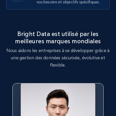
vos besoins et objectifs spécifiques.
marketplace listings by keyword
URL, Title, Initial price, Final price, Currency,
Product id, Breadcrumbs, Condition, and more.
Bright Data est utilisé par les
2.1K+
170+
Essai gratuit
meilleures marques mondiales
Nous aidons les entreprises à se développer grâce à
une gestion des données sécurisée, évolutive et
Facebook Marketplace - discover by url
flexible.
URL, Title, Initial price, Final price, Currency,
Product id, Breadcrumbs, Condition, and more.
2.1K+
170+
Essai gratuit
Facebook - Posts by post URL