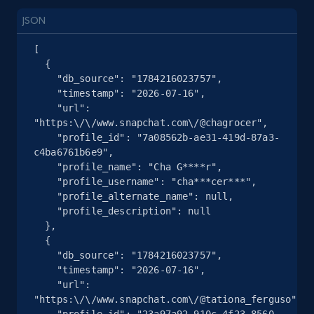
URL, Title, Youtuber, Youtuber md5, Video url,
JSON
Video length, Likes, Views, and more.
[

  {

8.1K+
714+
Essai gratuit
    "db_source": "1784216023757",

    "timestamp": "2026-07-16",

    "url": 
"https:\/\/www.snapchat.com\/@chagrocer",

TikTok - Posts
    "profile_id": "7a08562b-ae31-419d-87a3-
c4ba6761b6e9",

URL, Post id, Description, Create time, Digg
    "profile_name": "Cha G****r",

count, Share count, Collect count, Comment
    "profile_username": "cha***cer***",

count, and more.
    "profile_alternate_name": null,

    "profile_description": null

  },

6.7K+
894+
Essai gratuit
  {

    "db_source": "1784216023757",

    "timestamp": "2026-07-16",

    "url": 
TikTok - Posts - Input specific profile URL to
"https:\/\/www.snapchat.com\/@tationa_ferguso",

get posts published by it