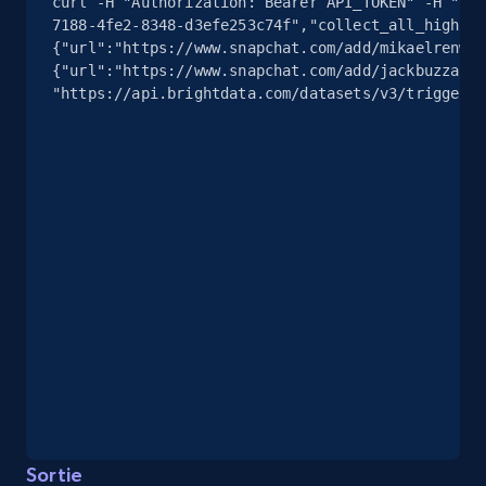
curl -H "Authorization: Bearer API_TOKEN" -H "Con
URL, Title, Youtuber, Youtuber md5, Video url,
7188-4fe2-8348-d3efe253c74f","collect_all_highlig
Video length, Likes, Views, and more.
{"url":"https://www.snapchat.com/add/mikaelrenwal
{"url":"https://www.snapchat.com/add/jackbuzza/34
8.1K+
714+
Essai gratuit
"https://api.brightdata.com/datasets/v3/trigger?d
Youtube - Videos posts - Discovery records
by Explore page URL
URL, Title, Youtuber, Youtuber md5, Video url,
Video length, Likes, Views, and more.
8.1K+
714+
Essai gratuit
Youtube - Videos posts - Discovery videos
Sortie
by podcast url