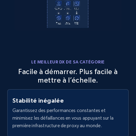
4.5K+
507+
Essai gratuit
Reddit- Posts
Post id, URL, User posted, Title, Description,
Num comments, Date posted, Community
name, and more.
LE MEILLEUR DX DE SA CATÉGORIE
Facile à démarrer. Plus facile à
4.4K+
432+
Essai gratuit
mettre à l’échelle.
Stabilité inégalée
Reddit- Posts - Discover Reddit posts by
Garantissez des performances constantes et
Subreddit URL
minimisez les défaillances en vous appuyant sur la
Post id, URL, User posted, Title, Description,
première infrastructure de proxy au monde.
Num comments, Date posted, Community
name, and more.