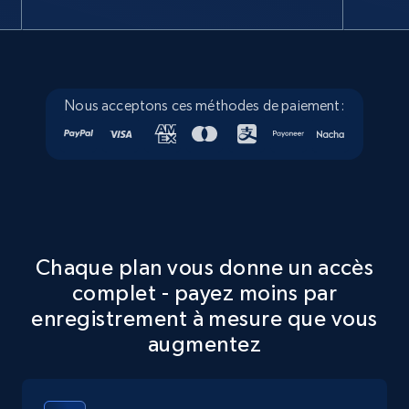
X (formerly Twitter) - Posts
Nous acceptons ces méthodes de paiement:
ID, User posted, Name, Description, Date
posted, Photos, URL, Quoted post, and more.
10.3K+
1.2K+
Essai gratuit
Chaque plan vous donne un accès
X (formerly Twitter) - Posts - Collecting
Twitter posts URLs
complet - payez moins par
enregistrement à mesure que vous
ID, User posted, Name, Description, Date
posted, Photos, URL, Quoted post, and more.
augmentez
10.3K+
1.2K+
Essai gratuit