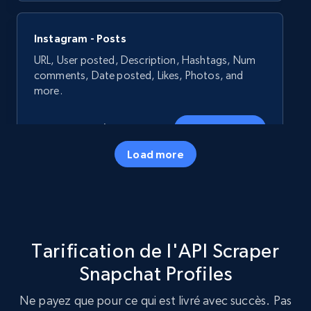
Instagram - Posts
URL, User posted, Description, Hashtags, Num
comments, Date posted, Likes, Photos, and
more.
13.2K+
1.6K+
Essai gratuit
Load more
Instagram - Posts - Collects posts from a
specific URLs by using profile URL
URL, User posted, Description, Hashtags, Num
Tarification de l'API Scraper
comments, Date posted, Likes, Photos, and
more.
Snapchat Profiles
Ne payez que pour ce qui est livré avec succès. Pas
13.2K+
1.6K+
Essai gratuit