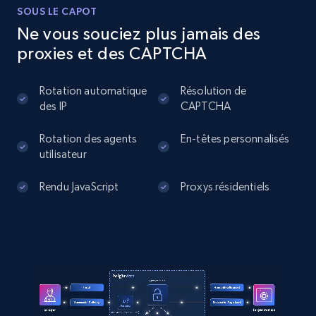
]
SOUS LE CAPOT
Ne vous souciez plus jamais des
YouTube - Channels
proxies et des CAPTCHA
URL, Handle, Handle md5, Banner img, Profile
image, Name, Subscribers, Description, and
Rotation automatique
Résolution de
more.
des IP
CAPTCHA
4.5K+
507+
Essai gratuit
Rotation des agents
En-têtes personnalisés
utilisateur
Rendu JavaScript
Proxys résidentiels
YouTube - Channels - Collects channel by
keyword related to the channel or video's
of the channel
URL, Handle, Handle md5, Banner img, Profile
image, Name, Subscribers, Description, and
more.