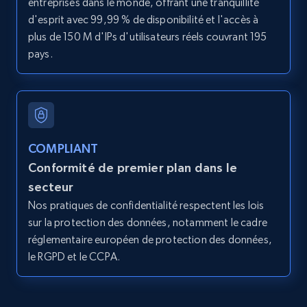
entreprises dans le monde, offrant une tranquillité
d'esprit avec 99,99 % de disponibilité et l'accès à
X (formerly Twitter) - Profiles
plus de 150 M d'IPs d'utilisateurs réels couvrant 195
X id, URL, ID, Profile name, Biography, Is verified,
pays.
Profile image link, External link, and more.
3.5K+
224+
Essai gratuit
COMPLIANT
Conformité de premier plan dans le
X (formerly Twitter) - Profiles - Collect
profile information by user name
secteur
Nos pratiques de confidentialité respectent les lois
X id, URL, ID, Profile name, Biography, Is verified,
Profile image link, External link, and more.
sur la protection des données, notamment le cadre
réglementaire européen de protection des données,
le RGPD et le CCPA.
3.5K+
224+
Essai gratuit