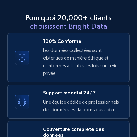
Instagram - Comments
Pourquoi 20,000+ clients
URL, Comment user, Comment user url,
Comment date, Comment, Likes number, Replies
choisissent Bright Data
number, Replies, and more.
100% Conforme
2.9K+
323+
Essai gratuit
Les données collectées sont
obtenues de manière éthique et
conformes à toutes les lois sur la vie
privée.
Facebook - Comments
URL, Post id, Post url, Comment id, User name,
Support mondial 24/7
User id, User url, Date created, and more.
Une équipe dédiée de professionnels
des données est là pour vous aider.
2.7K+
299+
Essai gratuit
Couverture complète des
données