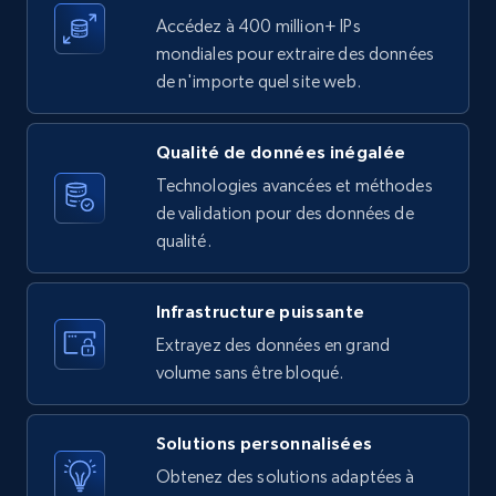
Facebook - Posts by group URL
Accédez à 400 million+ IPs
URL, Post id, User url, User username raw,
mondiales pour extraire des données
Content, Date posted, Hashtags, Num
de n'importe quel site web.
comments, and more.
Qualité de données inégalée
2.2K+
184+
Essai gratuit
Technologies avancées et méthodes
de validation pour des données de
qualité.
Facebook Marketplace
URL, Title, Initial price, Final price, Currency,
Infrastructure puissante
Product id, Breadcrumbs, Condition, and more.
Extrayez des données en grand
volume sans être bloqué.
2.1K+
170+
Essai gratuit
Solutions personnalisées
Obtenez des solutions adaptées à
Facebook Marketplace - Collect Facebook