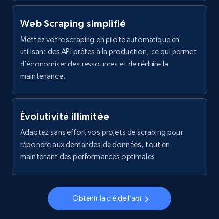
Web Scraping simplifié
4.4K+
432+
Essai gratuit
Mettez votre scraping en pilote automatique en
utilisant des API prêtes à la production, ce qui permet
d’économiser des ressources et de réduire la
Reddit- Posts - Discovery by keyword of
maintenance.
Reddit posts
Post id, URL, User posted, Title, Description,
Num comments, Date posted, Community
Évolutivité illimitée
name, and more.
Adaptez sans effort vos projets de scraping pour
répondre aux demandes de données, tout en
4.4K+
432+
Essai gratuit
maintenant des performances optimales.
Reddit- Posts - Discover posts by author
Obtenir la clé de l’api
Post id, URL, User posted, Title, Description,