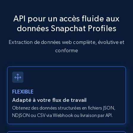
Num comments, Date posted, Community
name, and more.
API pour un accès fluide aux
4.4K+
432+
Essai gratuit
données Snapchat Profiles
Extraction de données web complète, évolutive et
conforme
Instagram - Reels
URL, User posted, Description, Hashtags, Num
comments, Date posted, Likes, Views, and
more.
FLEXIBLE
3.7K+
436+
Essai gratuit
Adapté à votre flux de travail
Obtenez des données structurées en fichiers JSON,
NDJSON ou CSV via Webhook ou livraison par API.
Instagram - Reels - Discover reels video
from Instagram profile or direct search url