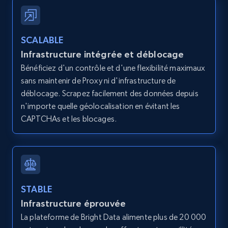
URL, User posted, Description, Hashtags, Num
comments, Date posted, Likes, Views, and
more.
SCALABLE
Infrastructure intégrée et déblocage
3.7K+
436+
Essai gratuit
Bénéficiez d'un contrôle et d'une flexibilité maximaux
sans maintenir de Proxy ni d'infrastructure de
déblocage. Scrapez facilement des données depuis
n'importe quelle géolocalisation en évitant les
Instagram - Reels - Collect all Reels from
CAPTCHAs et les blocages.
Instagram profiles (without the post
timestamp)
URL, User posted, Description, Hashtags, Num
comments, Date posted, Likes, Views, and
more.
STABLE
3.7K+
436+
Essai gratuit
Infrastructure éprouvée
La plateforme de Bright Data alimente plus de 20 000