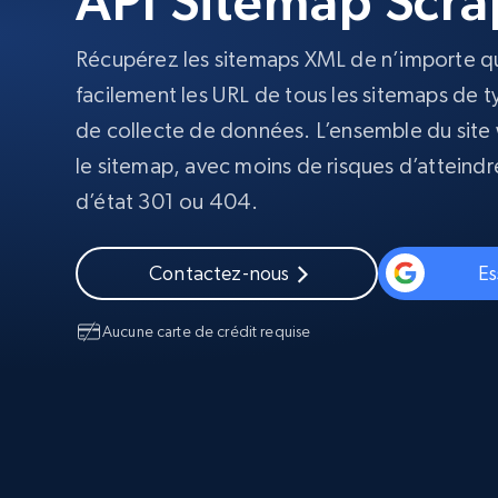
API Sitemap Scra
Navigateurs de scraping évolués av
déblocage et hébergement intégrés
Récupérez les sitemaps XML de n’importe qu
INFRASTRUCTURE PROXY
facilement les URL de tous les sitemaps de 
Proxys
de collecte de données. L’ensemble du site 
Commence 
résidentiels
partir de
INFRASTRUCTURE PROXY
$5
$2.5/G
le sitemap, avec moins de risques d’atteind
50% OFF
d’état 301 ou 404.
Commence 
Proxys résidentiels
50% OFF
Proxys de ISP
partir de
400M+ adresses IP mondiales prove
$1.3/IP
d’appareils pair réels
Contactez-nous
Es
Proxys de datacenter
Proxys fiables et à haut débit pour un
extraction de données efficace
Aucune carte de crédit requise