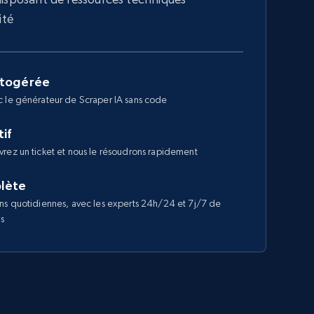
ité
utogérée
c le générateur de Scraper IA sans code
if
rez un ticket et nous le résoudrons rapidement
lète
ns quotidiennes, avec les experts 24h/24 et 7j/7 de
us