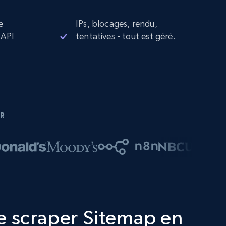
e
IPs, blocages, rendu,
 API
tentatives - tout est géré.
R
e scraper Sitemap en