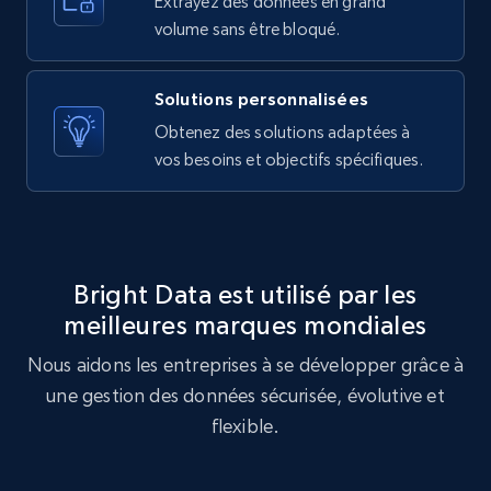
Extrayez des données en grand
10.3K+
1.2K+
Essai gratuit
volume sans être bloqué.
Solutions personnalisées
X (formerly Twitter) - Posts - Getting x
Obtenez des solutions adaptées à
posts by array of profiles
vos besoins et objectifs spécifiques.
ID, User posted, Name, Description, Date
posted, Photos, URL, Quoted post, and more.
10.3K+
1.2K+
Essai gratuit
Bright Data est utilisé par les
meilleures marques mondiales
Nous aidons les entreprises à se développer grâce à
TikTok - Profiles
une gestion des données sécurisée, évolutive et
Account id, Nickname, Biography, Awg
engagement rate, Comment engagement rate,
flexible.
Like engagement rate, Bio link, Predicted lang,
and more.