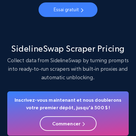
Account, Fbid, ID, Followers, Posts count, Is
Essai gratuit
business account, Is professional account, Is
verified, and more.
22.3K+
3.5K+
Essai gratuit
SidelineSwap Scraper Pricing
Collect data from SidelineSwap by turning prompts
into ready‑to‑run scrapers with built‑in proxies and
Crunchbase companies information
automatic unblocking.
Name, URL, ID, Cb rank, Region, About,
Industries, Operating status, and more.
Inscrivez-vous maintenant et nous doublerons
15.6K+
1.6K+
Essai gratuit
votre premier dépôt, jusqu'à 500 $ !
Commencer
Crunchbase companies information -