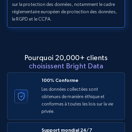
11.3K+
1.5K+
Essai gratuit
sur la protection des données, notamment le cadre
réglementaire européen de protection des données,
le RGPD et le CCPA.
LinkedIn posts - Discover posts by Profile
URL
URL, ID, User id, Use url, Title, Headline, Post
text, Date posted, and more.
Pourquoi 20,000+ clients
choisissent Bright Data
11.3K+
1.5K+
Essai gratuit
100% Conforme
Les données collectées sont
obtenues de manière éthique et
LinkedIn posts - Discover new posts
conformes à toutes les lois sur la vie
company URL
privée.
URL, ID, User id, Use url, Title, Headline, Post
text, Date posted, and more.
Support mondial 24/7