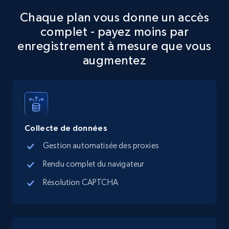
Chaque plan vous donne un accès
Google Maps full information
complet - payez moins par
Place id, URL, Country, Name, Category,
enregistrement à mesure que vous
Address, Description, Business details, and
augmentez
more.
13.3K+
1.7K+
Essai gratuit
Collecte de données
Google Maps full information - discover
Gestion automatisée des proxies
records by location search
Rendu complet du navigateur
Place id, URL, Country, Name, Category,
Address, Description, Business details, and
Résolution CAPTCHA
more.
13.3K+
1.7K+
Essai gratuit