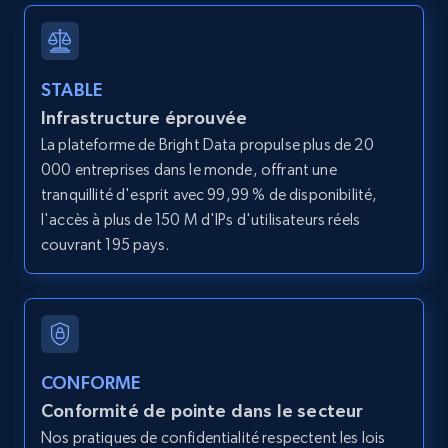
12K+
1.3K+
Essai gratuit
STABLE
Infrastructure éprouvée
LinkedIn posts
La plateforme de Bright Data propulse plus de 20
URL, ID, User id, Use url, Title, Headline, Post
000 entreprises dans le monde, offrant une
text, Date posted, and more.
tranquillité d'esprit avec 99,99 % de disponibilité,
l'accès à plus de 150 M d'IPs d'utilisateurs réels
11.3K+
1.5K+
Essai gratuit
couvrant 195 pays.
LinkedIn posts - Discover user's articles by
URL
URL, ID, User id, Use url, Title, Headline, Post
CONFORME
text, Date posted, and more.
Conformité de pointe dans le secteur
Nos pratiques de confidentialité respectent les lois