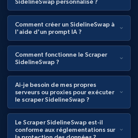
SidelineSwap personnalisé ?
posts by hashtags
URL, Title, Youtuber, Youtuber md5, Video url,
Video length, Likes, Views, and more.
Comment créer un SidelineSwap à
l'aide d'un prompt IA ?
8.1K+
714+
Essai gratuit
Comment fonctionne le Scraper
SidelineSwap ?
Youtube - Videos posts - Discovery records
by Explore page URL
URL, Title, Youtuber, Youtuber md5, Video url,
Ai-je besoin de mes propres
Video length, Likes, Views, and more.
serveurs ou proxies pour exécuter
le scraper SidelineSwap ?
8.1K+
714+
Essai gratuit
Le Scraper SidelineSwap est-il
conforme aux réglementations sur
la protection des données ?
Youtube - Videos posts - Discovery videos