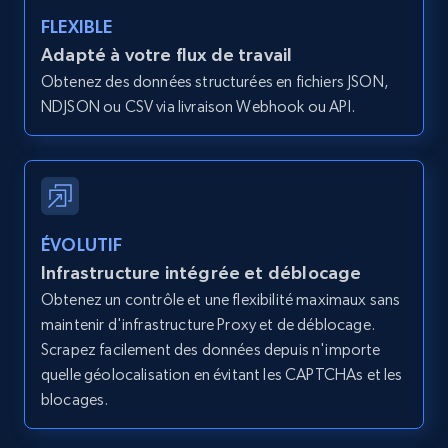
type and status
FLEXIBLE
Zpid, City, State, HomeStatus, Address,
Adapté à votre flux de travail
IsListingClaimedByCurrentSignedInUser,
Obtenez des données structurées en fichiers JSON,
IsCurrentSignedInAgentResponsible, Bedrooms,
NDJSON ou CSV via livraison Webhook ou API.
and more.
12K+
1.3K+
Essai gratuit
ÉVOLUTIF
Zillow properties listing information -
Infrastructure intégrée et déblocage
Search by parameters on zillow and use the
Obtenez un contrôle et une flexibilité maximaux sans
direct link as input
maintenir d'infrastructure Proxy et de déblocage.
Zpid, City, State, HomeStatus, Address,
Scrapez facilement des données depuis n'importe
IsListingClaimedByCurrentSignedInUser,
quelle géolocalisation en évitant les CAPTCHAs et les
IsCurrentSignedInAgentResponsible, Bedrooms,
blocages.
and more.