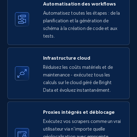
more.
Automatisation des workflows
Automatisez toutes les étapes : de la
35.3K+
planification et la génération de
5.7K+
Essai gratuit
schéma à la création de code et aux
tests.
Amazon products - find products by using
upc numbers
Infrastructure cloud
Title, Seller name, Brand, Description, Initial
Réduisez les coûts matériels et de
price, Currency, Availability, Reviews count, and
maintenance - exécutez tous les
more.
calculs sur le cloud géré de Bright
Data et évoluez instantanément.
35.3K+
5.7K+
Essai gratuit
Proxies intégrés et déblocage
Exécutez vos scrapers comme un vrai
LinkedIn company information
utilisateur via n'importe quelle
ID, Name, Country code, Locations, Followers,
géolocalisation avec empreinte