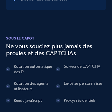
13.3K+
1.7K+
Essai gratuit
Instagram - Posts
SOUS LE CAPOT
URL, User posted, Description, Hashtags, Num
Ne vous souciez plus jamais des
comments, Date posted, Likes, Photos, and
proxies et des CAPTCHAs
more.
Rotation automatique
Solveur de CAPTCHA
13.2K+
1.6K+
Essai gratuit
des IP
Rotation des agents
En-têtes personnalisés
utilisateurs
Instagram - Posts - Collects posts from a
specific URLs by using profile URL
Rendu JavaScript
Proxys résidentiels
URL, User posted, Description, Hashtags, Num
comments, Date posted, Likes, Photos, and