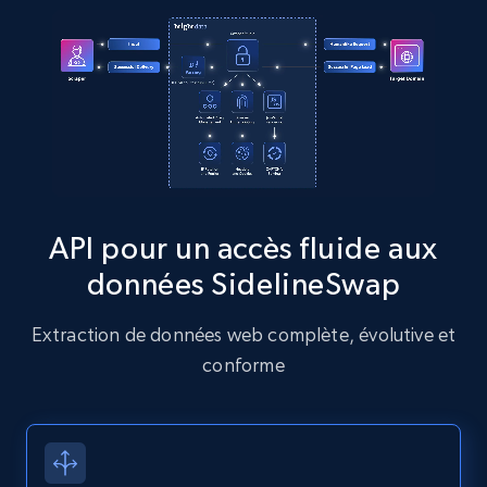
more.
13.2K+
1.6K+
Essai gratuit
Zillow properties listing information
Zpid, City, State, HomeStatus, Address,
IsListingClaimedByCurrentSignedInUser,
API pour un accès fluide aux
IsCurrentSignedInAgentResponsible, Bedrooms,
données SidelineSwap
and more.
Extraction de données web complète, évolutive et
12K+
1.3K+
Essai gratuit
conforme
Zillow properties listing information -
Discover by custom filters - location, home