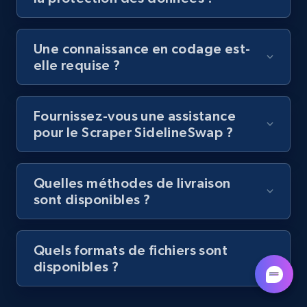
by podcast url
URL, Title, Youtuber, Youtuber md5, Video url,
Une connaissance en codage est-
Video length, Likes, Views, and more.
elle requise ?
8.1K+
714+
Essai gratuit
Fournissez-vous une assistance
pour le Scraper SidelineSwap ?
Amazon Reviews
URL, Product name, Product rating, Product
Quelles méthodes de livraison
rating object, Product rating max, Rating,
sont disponibles ?
Author name, Asin, and more.
7.4K+
870+
Essai gratuit
Quels formats de fichiers sont
disponibles ?