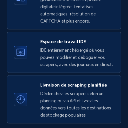
Employees in linkedin, About, Specialties, and
digitale intégrée, tentatives
more.
automatiques, résolution de
CAPTCHA et plus encore.
33.5K+
3.5K+
Essai gratuit
Espace de travail IDE
IDE entièrement hébergé où vous
Instagram - Profiles
pouvez modifier et déboguer vos
Account, Fbid, ID, Followers, Posts count, Is
scrapers, avec des journaux en direct.
business account, Is professional account, Is
verified, and more.
Livraison de scraping planifiée
22.3K+
3.5K+
Essai gratuit
Déclenchez les scrapers selon un
planning ou via API et livrez les
données vers toutes les destinations
de stockage populaires
Instagram - Profiles - Collect profile
information by user name