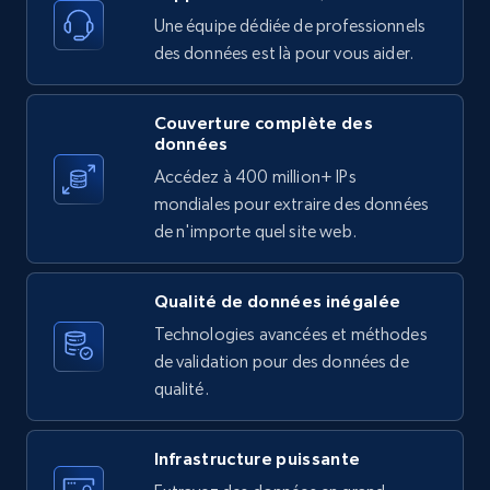
11.3K+
1.5K+
Essai gratuit
Une équipe dédiée de professionnels
des données est là pour vous aider.
Couverture complète des
X (formerly Twitter) - Posts
données
ID, User posted, Name, Description, Date
Accédez à 400 million+ IPs
posted, Photos, URL, Quoted post, and more.
mondiales pour extraire des données
de n'importe quel site web.
10.3K+
1.2K+
Essai gratuit
Qualité de données inégalée
Technologies avancées et méthodes
X (formerly Twitter) - Posts - Collecting
de validation pour des données de
Twitter posts URLs
qualité.
ID, User posted, Name, Description, Date
posted, Photos, URL, Quoted post, and more.
Infrastructure puissante