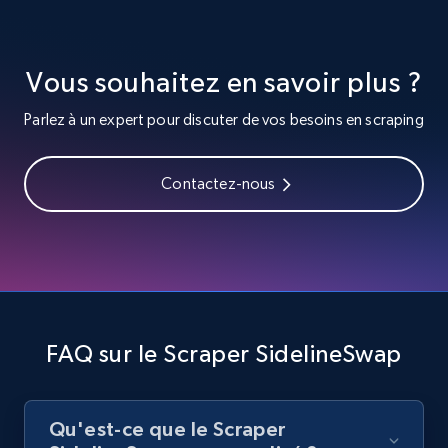
URL, Title, Youtuber, Youtuber md5, Video url,
Video length, Likes, Views, and more.
Vous souhaitez en savoir plus ?
8.1K+
714+
Essai gratuit
Parlez à un expert pour discuter de vos besoins en scraping
Youtube - Videos posts - Search videos by
Contactez-nous
keyword and then apply relevant video
filters
URL, Title, Youtuber, Youtuber md5, Video url,
Video length, Likes, Views, and more.
8.1K+
714+
Essai gratuit
FAQ sur le Scraper SidelineSwap
Qu'est-ce que le Scraper
Youtube - Videos posts - Collect YouTube