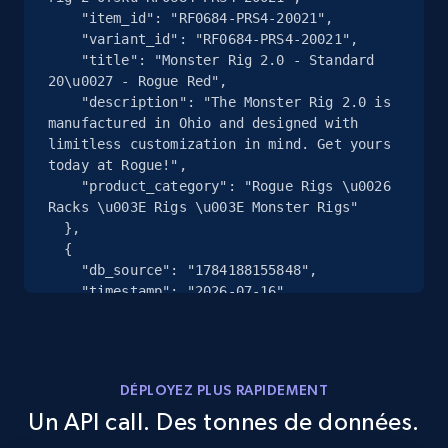
2.4K+
200+
Essai gratuit
    "item_id": "RF0684-PRS4-20021",

    "variant_id": "RF0684-PRS4-20021",

    "title": "Monster Rig 2.0 - Standard 
20\u0027 - Rogue Red",

    "description": "The Monster Rig 2.0 is 
Google Shopping - collects products from
manufactured in Ohio and designed with 
web using keywords
limitless customization in mind. Get yours 
URL, Product id, Title, Product description,
today at Rogue!",

Rating, Reviews count, Images, Variations, and
    "product_category": "Rogue Rigs \u0026 
more.
Racks \u003E Rigs \u003E Monster Rigs"

  },

  {

2.4K+
200+
Essai gratuit
    "db_source": "1784188155848",

    "timestamp": "2026-07-16",

    "url": 
"https:\/\/www.roguefitness.com\/rogue-
nike-mens-fly-shorts-2-0-valor-blue?
Home Depot US
sku=M725594EY-M",

URL, Domain, Country code, Model number,
DÉPLOYEZ PLUS RAPIDEMENT
    "item_id": "M725594EY-M",

Sku, Product id, Product name, Manufacturer,
Un API call. Des tonnes de données.
    "variant_id": "M725594EY-M",

and more.
    "title": "Rogue Nike Men\u0027s Fly 