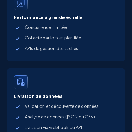
Performance à grande échelle
Concurrence illimitée
TikTok Shop - Collect TikTok shop products
by keywords search
Collecte par lots et planifiée
URL, Title, Available, Description, Currency, Initial
APIs de gestion des tâches
price, Final price, Discount percent, and more.
5.4K+
668+
Essai gratuit
Livraison de données
TikTok Shop - discover records by shop url
URL, Title, Available, Description, Currency, Initial
Validation et découverte de données
price, Final price, Discount percent, and more.
Analyse de données (JSON ou CSV)
Livraison via webhook ou API
5.4K+
668+
Essai gratuit