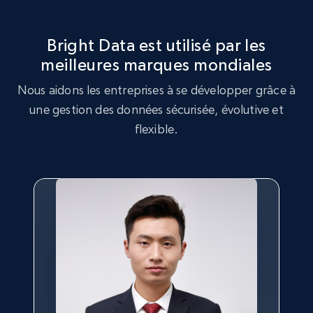
Rating, Reviews count, Initial price, Discount,
and more.
Bright Data est utilisé par les
1.3K+
175+
Essai gratuit
meilleures marques mondiales
Nous aidons les entreprises à se développer grâce à
une gestion des données sécurisée, évolutive et
flexible.
Target - Gather data on products using
specified keywords
URL, Product id, Title, Product description,
Rating, Reviews count, Initial price, Discount,
and more.
1.3K+
175+
Essai gratuit
Target - Discover products by category url