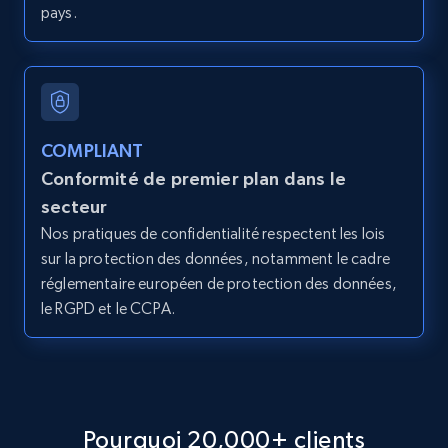
pays.
2.1K+
375+
Essai gratuit
Amazon products global dataset - Collect
COMPLIANT
products from Brands URLs
Conformité de premier plan dans le
Title, Seller name, Brand, Description, Initial
secteur
price, Currency, Availability, Reviews count, and
Nos pratiques de confidentialité respectent les lois
more.
sur la protection des données, notamment le cadre
réglementaire européen de protection des données,
2.1K+
375+
Essai gratuit
le RGPD et le CCPA.
Etsy
URL, Product id, Listing inventory id, Title, Rating,
Pourquoi 20,000+ clients
Reviews count shop, Reviews count item, Initial