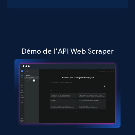
Amazon sellers info
Seller id, URL, Seller name, Description, Detailed
info, Stars, Feedbacks, Return policy, and more.
Démo de l'API Web Scraper
2.5K+
378+
Essai gratuit
eBay
URL, Product id, Title, Seller name, Seller rating,
Seller reviews, Breadcrumbs, Root category, and
more.
2.5K+
359+
Essai gratuit