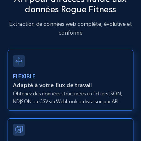
données Rogue Fitness
Amazon products global dataset - Collects
products by specific category URL
Extraction de données web complète, évolutive et
Title, Seller name, Brand, Description, Initial
conforme
price, Currency, Availability, Reviews count, and
more.
2.1K+
375+
Essai gratuit
FLEXIBLE
Adapté à votre flux de travail
Amazon products global dataset -
Obtenez des données structurées en fichiers JSON,
Collecting products by keyword search
NDJSON ou CSV via Webhook ou livraison par API.
Title, Seller name, Brand, Description, Initial
price, Currency, Availability, Reviews count, and
more.
2.1K+
375+
Essai gratuit