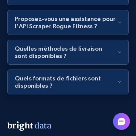
category URL or brand URL
URL, Title, Rating, Reviews, Initial price, Final
Proposez-vous une assistance pour
price, Currency, Stock, and more.
l'API Scraper Rogue Fitness ?
991+
165+
Essai gratuit
Quelles méthodes de livraison
sont disponibles ?
Lazada - Products - Discover products by
seller URL
Quels formats de fichiers sont
disponibles ?
URL, Title, Rating, Reviews, Initial price, Final
price, Currency, Stock, and more.
991+
165+
Essai gratuit