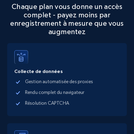
Chaque plan vous donne un accès
5.6K+
875+
Essai gratuit
complet - payez moins par
enregistrement à mesure que vous
augmentez
TikTok Shop
URL, Title, Available, Description, Currency, Initial
price, Final price, Discount percent, and more.
Collecte de données
5.4K+
668+
Essai gratuit
Gestion automatisée des proxies
Rendu complet du navigateur
TikTok Shop - category
Résolution CAPTCHA
URL, Title, Available, Description, Currency, Initial
price, Final price, Discount percent, and more.
5.4K+
668+
Essai gratuit