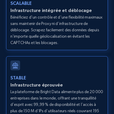
SCALABLE
Infrastructure intégrée et déblocage
Bénéficiez d'un contrôle et d'une flexibilité maximaux
Amazon products global dataset - Collects
sans maintenir de Proxy ni d'infrastructure de
products by best sellers category URL
déblocage. Scrapez facilement des données depuis
Title, Seller name, Brand, Description, Initial
n'importe quelle géolocalisation en évitant les
price, Currency, Availability, Reviews count, and
CAPTCHAs et les blocages.
more.
2.1K+
375+
Essai gratuit
STABLE
Infrastructure éprouvée
Amazon products global dataset - Collect
Amazon products by seller URL
La plateforme de Bright Data alimente plus de 20 000
entreprises dans le monde, offrant une tranquillité
Title, Seller name, Brand, Description, Initial
d'esprit avec 99,99 % de disponibilité et l'accès à
price, Currency, Availability, Reviews count, and
more.
plus de 150 M d'IPs d'utilisateurs réels couvrant 195