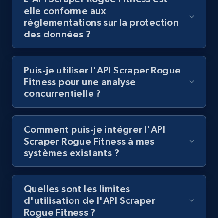
Lazada - Products
elle conforme aux
URL, Title, Rating, Reviews, Initial price, Final
réglementations sur la protection
price, Currency, Stock, and more.
des données ?
991+
165+
Essai gratuit
Puis-je utiliser l'API Scraper Rogue
Fitness pour une analyse
concurrentielle ?
Lazada - Products - Discover products by
keyword
Comment puis-je intégrer l'API
URL, Title, Rating, Reviews, Initial price, Final
Scraper Rogue Fitness à mes
price, Currency, Stock, and more.
systèmes existants ?
991+
165+
Essai gratuit
Quelles sont les limites
d'utilisation de l'API Scraper
Rogue Fitness ?
Lazada - Products - Discover products by