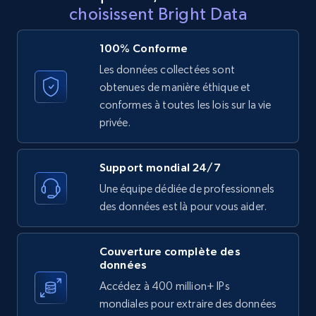
choisissent Bright Data
price, and more.
100% Conforme
1.9K+
323+
Essai gratuit
Les données collectées sont
obtenues de manière éthique et
conformes à toutes les lois sur la vie
Etsy - Collect data on products using
privée.
specified keywords
URL, Product id, Listing inventory id, Title, Rating,
Support mondial 24/7
Reviews count shop, Reviews count item, Initial
Une équipe dédiée de professionnels
price, and more.
des données est là pour vous aider.
1.9K+
323+
Essai gratuit
Couverture complète des
données
Accédez à 400 million+ IPs
Etsy - Collects data from shop's URL
mondiales pour extraire des données