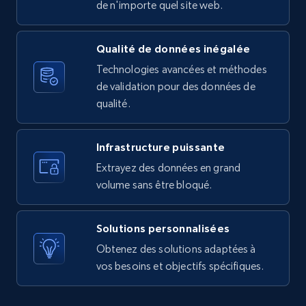
URL, Product id, Listing inventory id, Title, Rating,
de n'importe quel site web.
Reviews count shop, Reviews count item, Initial
price, and more.
Qualité de données inégalée
Technologies avancées et méthodes
1.9K+
323+
Essai gratuit
de validation pour des données de
qualité.
Amazon products search
Infrastructure puissante
Asin, URL, Name, Sponsored, Initial price, Final
Extrayez des données en grand
price, Currency, Sold, and more.
volume sans être bloqué.
1.6K+
181+
Essai gratuit
Solutions personnalisées
Obtenez des solutions adaptées à
vos besoins et objectifs spécifiques.
Target
URL, Product id, Title, Product description,