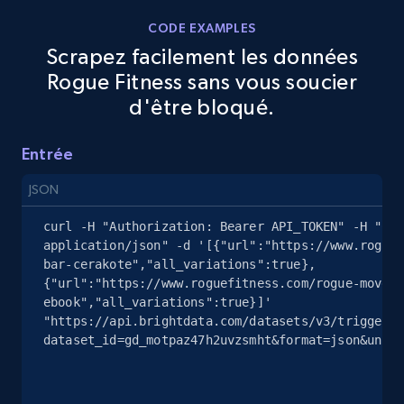
CODE EXAMPLES
Scrapez facilement les données
eBay - Gather data on products using
Rogue Fitness sans vous soucier
specified keywords
d'être bloqué.
URL, Product id, Title, Seller name, Seller rating,
Seller reviews, Breadcrumbs, Root category, and
more.
Entrée
JSON
2.5K+
359+
Essai gratuit
curl -H "Authorization: Bearer API_TOKEN" -H "Con
application/json" -d '[{"url":"https://www.roguef
bar-cerakote","all_variations":true},
{"url":"https://www.roguefitness.com/rogue-move-m
eBay - Collect products from shops on eBay
ebook","all_variations":true}]' 
URL, Product id, Title, Seller name, Seller rating,
"https://api.brightdata.com/datasets/v3/trigger?
Seller reviews, Breadcrumbs, Root category, and
dataset_id=gd_motpaz47h2uvzsmht&format=json&uncom
more.