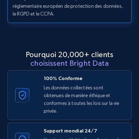
réglementaire européen de protection des données,
le RGPD et le CCPA.
2.1K+
375+
Essai gratuit
Amazon products global dataset - Collect
products from Brands URLs
Pourquoi 20,000+ clients
choisissent Bright Data
Title, Seller name, Brand, Description, Initial
price, Currency, Availability, Reviews count, and
more.
100% Conforme
Les données collectées sont
2.1K+
375+
Essai gratuit
obtenues de manière éthique et
conformes à toutes les lois sur la vie
privée.
Etsy
Support mondial 24/7
URL, Product id, Listing inventory id, Title, Rating,