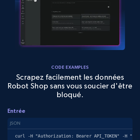
Amazon sellers info
Seller id, URL, Seller name, Description, Detailed
info, Stars, Feedbacks, Return policy, and more.
2.5K+
378+
Essai gratuit
CODE EXAMPLES
Scrapez facilement les données
Robot Shop sans vous soucier d'être
eBay
bloqué.
URL, Product id, Title, Seller name, Seller rating,
Seller reviews, Breadcrumbs, Root category, and
Entrée
more.
JSON
2.5K+
359+
Essai gratuit
curl -H "Authorization: Bearer API_TOKEN" -H "Con