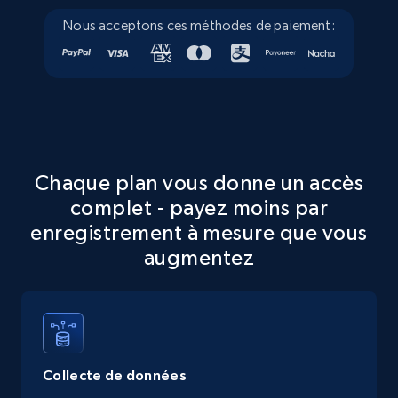
Nous acceptons ces méthodes de paiement:
Walmart - products - Collects products by
specific keywords
URL, Final price, Sku, Currency, Gtin,
Specifications, Image urls, Top reviews, and
more.
Chaque plan vous donne un accès
complet - payez moins par
5.6K+
877+
Essai gratuit
enregistrement à mesure que vous
augmentez
Walmart - products - Discover products by
using sku numbers
URL, Final price, Sku, Currency, Gtin,
Specifications, Image urls, Top reviews, and
Collecte de données
more.