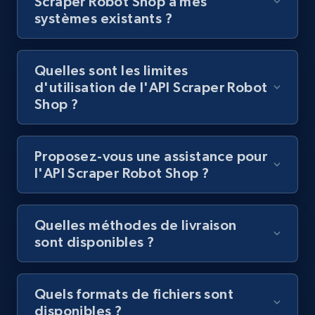
Scraper Robot Shop à mes
Lazada - Products
systèmes existants ?
URL, Title, Rating, Reviews, Initial price, Final
price, Currency, Stock, and more.
Quelles sont les limites
d'utilisation de l'API Scraper Robot
992+
165+
Essai gratuit
Shop ?
Proposez-vous une assistance pour
Lazada - Products - Discover products by
l'API Scraper Robot Shop ?
keyword
URL, Title, Rating, Reviews, Initial price, Final
price, Currency, Stock, and more.
Quelles méthodes de livraison
sont disponibles ?
992+
165+
Essai gratuit
Quels formats de fichiers sont
disponibles ?