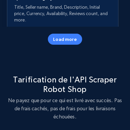
Title, Seller name, Brand, Description, Initial
price, Currency, Availability, Reviews count, and
more.
35.3K+
5.7K+
Essai gratuit
Load more
Amazon products - Collects products by
specific keywords
Tarification de l'API Scraper
Title, Seller name, Brand, Description, Initial
price, Currency, Availability, Reviews count, and
Robot Shop
more.
Ne payez que pour ce qui est livré avec succès. Pas
de frais cachés, pas de frais pour les livraisons
35.3K+
5.7K+
Essai gratuit
échouées.