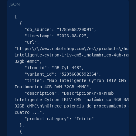
2.5K+
359+
Essai gratuit
JSON
[

  {

    "db_source": "1785668220091",

eBay - Collect records by category
    "timestamp": "2026-08-02",

URL, Product id, Title, Seller name, Seller rating,
    "url": 
Seller reviews, Breadcrumbs, Root category, and
"https:\/\/www.robotshop.com\/es\/products\/hub-
more.
inteligente-cytron-iriv-cm5-inalambrico-4gb-ram-
32gb-emmc",

    "item_id": "RB-Cyt-448",

2.5K+
359+
Essai gratuit
    "variant_id": "52056686592364",

    "title": "Hub Inteligente Cytron IRIV CM5 
Inalámbrico 4GB RAM 32GB eMMC",

    "description": "Descripción\r\n\nHub 
Inteligente Cytron IRIV CM5 Inalámbrico 4GB RAM 
Google Shopping
32GB eMMC\n\nOfrece potencia de procesamiento de 
URL, Product id, Title, Product description,
cuatro ...",

Rating, Reviews count, Images, Variations, and
    "product_category": "Inicio"

more.
  },

  {
