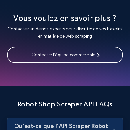
Zara - Products
Vous voulez en savoir plus ?
Category id, Product id, Product name, Price,
Currency, Colour code, Colour, Description, and
Contactez un de nos experts pour discuter de vos besoins
more.
en matière de web scraping
1.2K+
208+
Essai gratuit
Contacter l’équipe commerciale
Zara - Products - discovery by category url
Category id, Product id, Product name, Price,
Currency, Colour code, Colour, Description, and
more.
Robot Shop Scraper API FAQs
1.2K+
208+
Essai gratuit
Qu'est-ce que l'API Scraper Robot