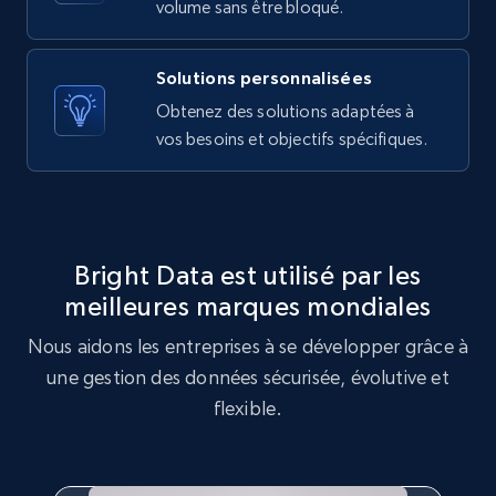
volume sans être bloqué.
URL, Product id, Listing inventory id, Title, Rating,
Reviews count shop, Reviews count item, Initial
price, and more.
Solutions personnalisées
Obtenez des solutions adaptées à
1.9K+
323+
Essai gratuit
vos besoins et objectifs spécifiques.
Amazon products search
Asin, URL, Name, Sponsored, Initial price, Final
Bright Data est utilisé par les
price, Currency, Sold, and more.
meilleures marques mondiales
Nous aidons les entreprises à se développer grâce à
1.6K+
181+
Essai gratuit
une gestion des données sécurisée, évolutive et
flexible.
Target
URL, Product id, Title, Product description,