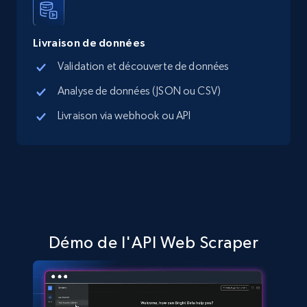
5.4K+
668+
Essai gratuit
Livraison de données
Validation et découverte de données
TikTok Shop - Collect TikTok shop products
by keywords search
Analyse de données (JSON ou CSV)
URL, Title, Available, Description, Currency, Initial
Livraison via webhook ou API
price, Final price, Discount percent, and more.
5.4K+
668+
Essai gratuit
TikTok Shop - discover records by shop url
Démo de l'API Web Scraper
URL, Title, Available, Description, Currency, Initial
price, Final price, Discount percent, and more.
5.4K+
668+
Essai gratuit