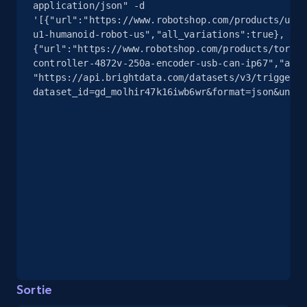
application/json" -d 
'[{"url":"https://www.robotshop.com/products/unit
u1-humanoid-robot-us","all_variations":true},
{"url":"https://www.robotshop.com/products/torus-
eBay - Gather data on products using
controller-4872v-250a-encoder-usb-can-ip67","all_
specified keywords
"https://api.brightdata.com/datasets/v3/trigger?
URL, Product id, Title, Seller name, Seller rating,
dataset_id=gd_molhir47k16iwb6wr&format=json&uncom
Seller reviews, Breadcrumbs, Root category, and
more.
2.5K+
359+
Essai gratuit
eBay - Collect products from shops on eBay
URL, Product id, Title, Seller name, Seller rating,
Seller reviews, Breadcrumbs, Root category, and
more.
Sortie