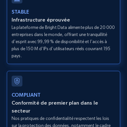
STABLE
Infrastructure éprouvée
Amazon products global dataset - Collects
La plateforme de Bright Data alimente plus de 20 000
products by best sellers category URL
entreprises dans le monde, offrant une tranquillité
Title, Seller name, Brand, Description, Initial
d'esprit avec 99,99 % de disponibilité et l'accès à
price, Currency, Availability, Reviews count, and
plus de 150 M d'IPs d'utilisateurs réels couvrant 195
more.
pays.
2.1K+
375+
Essai gratuit
COMPLIANT
Amazon products global dataset - Collect
Conformité de premier plan dans le
Amazon products by seller URL
secteur
Title, Seller name, Brand, Description, Initial
Nos pratiques de confidentialité respectent les lois
price, Currency, Availability, Reviews count, and
more.
sur la protection des données, notamment le cadre