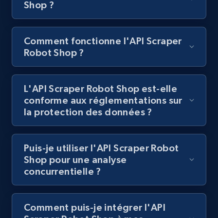
Shop ?
Best Buy products
URL, Product id, Title, Images, Final price,
Comment fonctionne l'API Scraper
Currency, Discount, Initial price, and more.
Robot Shop ?
1.1K+
149+
Essai gratuit
L'API Scraper Robot Shop est-elle
conforme aux réglementations sur
la protection des données ?
Best Buy products - Collect data on
products using specified keywords
URL, Product id, Title, Images, Final price,
Puis-je utiliser l'API Scraper Robot
Currency, Discount, Initial price, and more.
Shop pour une analyse
concurrentielle ?
1.1K+
149+
Essai gratuit
Comment puis-je intégrer l'API