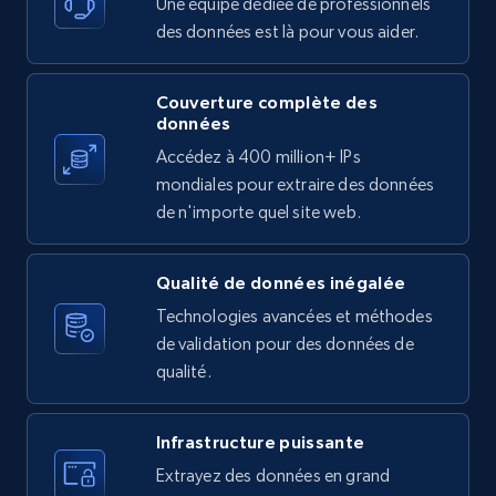
Reviews count shop, Reviews count item, Initial
Une équipe dédiée de professionnels
price, and more.
des données est là pour vous aider.
1.9K+
323+
Essai gratuit
Couverture complète des
données
Accédez à 400 million+ IPs
mondiales pour extraire des données
Etsy - Collect data on products using
de n'importe quel site web.
specified keywords
URL, Product id, Listing inventory id, Title, Rating,
Reviews count shop, Reviews count item, Initial
Qualité de données inégalée
price, and more.
Technologies avancées et méthodes
de validation pour des données de
1.9K+
323+
Essai gratuit
qualité.
Infrastructure puissante
Etsy - Collects data from shop's URL
Extrayez des données en grand