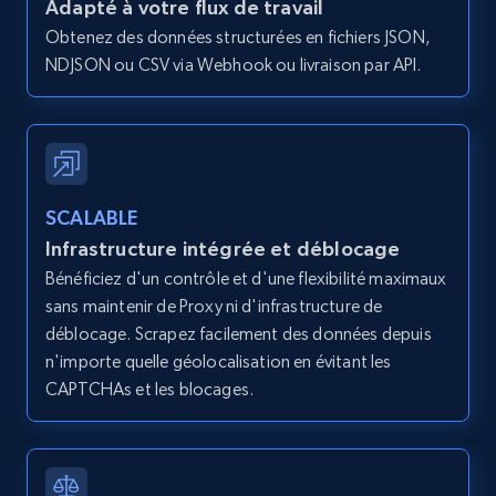
Adapté à votre flux de travail
Obtenez des données structurées en fichiers JSON,
Amazon products global dataset - Collects
NDJSON ou CSV via Webhook ou livraison par API.
products by specific category URL
Title, Seller name, Brand, Description, Initial
price, Currency, Availability, Reviews count, and
more.
2.1K+
375+
Essai gratuit
SCALABLE
Infrastructure intégrée et déblocage
Bénéficiez d'un contrôle et d'une flexibilité maximaux
sans maintenir de Proxy ni d'infrastructure de
Amazon products global dataset -
déblocage. Scrapez facilement des données depuis
Collecting products by keyword search
n'importe quelle géolocalisation en évitant les
Title, Seller name, Brand, Description, Initial
CAPTCHAs et les blocages.
price, Currency, Availability, Reviews count, and
more.
2.1K+
375+
Essai gratuit