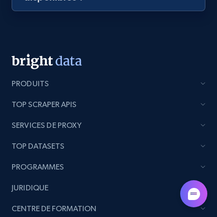
Lazada - Products - Discover products by
category URL or brand URL
URL, Title, Rating, Reviews, Initial price, Final
price, Currency, Stock, and more.
992+
165+
Essai gratuit
PRODUITS
TOP SCRAPER APIS
Lazada - Products - Discover products by
SERVICES DE PROXY
seller URL
URL, Title, Rating, Reviews, Initial price, Final
TOP DATASETS
price, Currency, Stock, and more.
PROGRAMMES
992+
165+
Essai gratuit
JURIDIQUE
CENTRE DE FORMATION