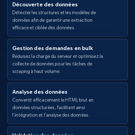
Découverte des données
2.1K+
355+
Essai gratuit
Détecter les structures et les modèles de
données afin de garantir une extraction
efficace et ciblée des données.
Home Depot US - Gather data on products
Gestion des demandes en bulk
using specified keywords
Réduisez la charge du serveur et optimisez la
URL, Domain, Country code, Model number,
collecte de données pour les tâches de
Sku, Product id, Product name, Manufacturer,
and more.
scraping à haut volume.
2.1K+
355+
Essai gratuit
Analyse des données
Convertit efficacement le HTML brut en
données structurées, facilitant ainsi
l’intégration et l’analyse des données.
Home Depot US - Discover products by
specified URL
URL, Domain, Country code, Model number,