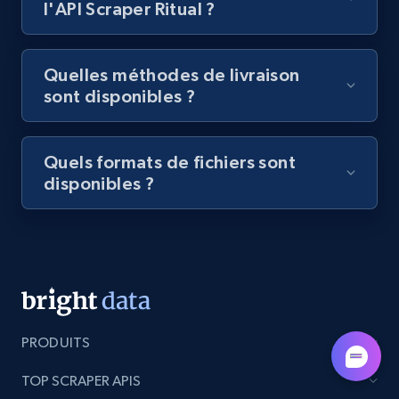
l'API Scraper Ritual ?
category URL or brand URL
URL, Title, Rating, Reviews, Initial price, Final
price, Currency, Stock, and more.
Quelles méthodes de livraison
sont disponibles ?
991+
165+
Essai gratuit
Quels formats de fichiers sont
disponibles ?
Lazada - Products - Discover products by
seller URL
URL, Title, Rating, Reviews, Initial price, Final
price, Currency, Stock, and more.
991+
165+
Essai gratuit
PRODUITS
TOP SCRAPER APIS