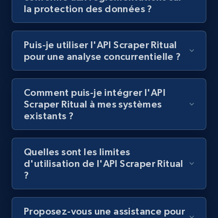
Lazada - Products
la protection des données ?
URL, Title, Rating, Reviews, Initial price, Final
price, Currency, Stock, and more.
Puis-je utiliser l'API Scraper Ritual
pour une analyse concurrentielle ?
991+
165+
Essai gratuit
Comment puis-je intégrer l'API
Scraper Ritual à mes systèmes
Lazada - Products - Discover products by
existants ?
keyword
URL, Title, Rating, Reviews, Initial price, Final
price, Currency, Stock, and more.
Quelles sont les limites
d'utilisation de l'API Scraper Ritual
991+
165+
Essai gratuit
?
Proposez-vous une assistance pour
Lazada - Products - Discover products by