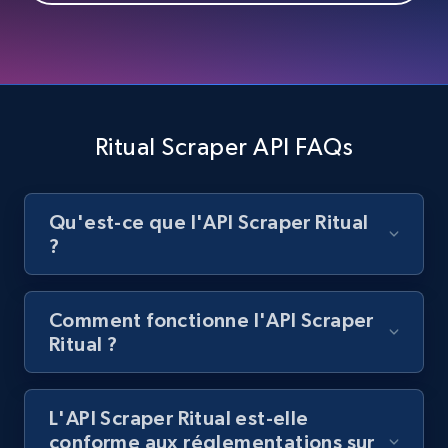
Best Buy products
URL, Product id, Title, Images, Final price,
Currency, Discount, Initial price, and more.
1.1K+
149+
Essai gratuit
Ritual Scraper API FAQs
Qu'est-ce que l'API Scraper Ritual
Best Buy products - Collect data on
?
products using specified keywords
URL, Product id, Title, Images, Final price,
Currency, Discount, Initial price, and more.
Comment fonctionne l'API Scraper
Ritual ?
1.1K+
149+
Essai gratuit
L'API Scraper Ritual est-elle
conforme aux réglementations sur