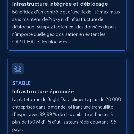
Infrastructure intégrée et déblocage
Bénéficiez d'un contrôle et d'une flexibilité maximaux
sans maintenir de Proxy ni d'infrastructure de
Amazon products global dataset - Collects
déblocage. Scrapez facilement des données depuis
products by best sellers category URL
n'importe quelle géolocalisation en évitant les
Title, Seller name, Brand, Description, Initial
CAPTCHAs et les blocages.
price, Currency, Availability, Reviews count, and
more.
2.1K+
375+
Essai gratuit
STABLE
Infrastructure éprouvée
La plateforme de Bright Data alimente plus de 20 000
Amazon products global dataset - Collect
entreprises dans le monde, offrant une tranquillité
Amazon products by seller URL
d'esprit avec 99,99 % de disponibilité et l'accès à
Title, Seller name, Brand, Description, Initial
plus de 150 M d'IPs d'utilisateurs réels couvrant 195
price, Currency, Availability, Reviews count, and
pays.
more.