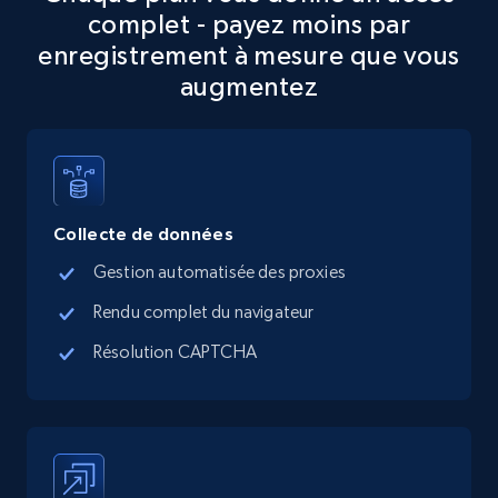
complet - payez moins par
5.6K+
876+
Essai gratuit
enregistrement à mesure que vous
augmentez
TikTok Shop
URL, Title, Available, Description, Currency, Initial
price, Final price, Discount percent, and more.
Collecte de données
5.4K+
668+
Essai gratuit
Gestion automatisée des proxies
Rendu complet du navigateur
Résolution CAPTCHA
TikTok Shop - category
URL, Title, Available, Description, Currency, Initial
price, Final price, Discount percent, and more.
5.4K+
668+
Essai gratuit