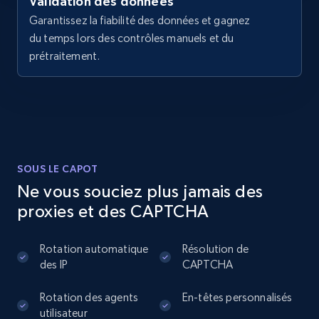
Validation des données
Sku, Product id, Product name, Manufacturer,
Garantissez la fiabilité des données et gagnez
and more.
du temps lors des contrôles manuels et du
prétraitement.
2.1K+
355+
Essai gratuit
Home Depot US - Discover products by
specified UPC
SOUS LE CAPOT
URL, Domain, Country code, Model number,
Ne vous souciez plus jamais des
Sku, Product id, Product name, Manufacturer,
and more.
proxies et des CAPTCHA
2.1K+
355+
Essai gratuit
Rotation automatique
Résolution de
des IP
CAPTCHA
Rotation des agents
En-têtes personnalisés
utilisateur
Home Depot US - Discovery products by