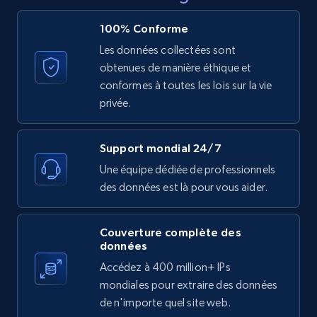
price, and more.
100% Conforme
Les données collectées sont
1.9K+
323+
Essai gratuit
obtenues de manière éthique et
conformes à toutes les lois sur la vie
privée.
Etsy - Collect data on products using
specified keywords
Support mondial 24/7
URL, Product id, Listing inventory id, Title, Rating,
Une équipe dédiée de professionnels
Reviews count shop, Reviews count item, Initial
des données est là pour vous aider.
price, and more.
1.9K+
323+
Essai gratuit
Couverture complète des
données
Accédez à 400 million+ IPs
mondiales pour extraire des données
Etsy - Collects data from shop's URL
de n'importe quel site web.