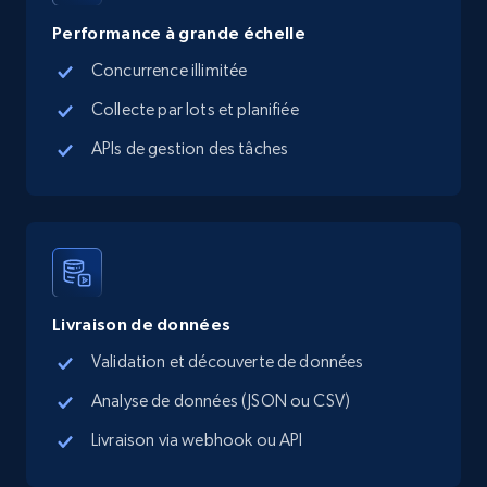
Performance à grande échelle
Concurrence illimitée
TikTok Shop - Collect TikTok shop products
Collecte par lots et planifiée
by keywords search
APIs de gestion des tâches
URL, Title, Available, Description, Currency, Initial
price, Final price, Discount percent, and more.
5.4K+
668+
Essai gratuit
Livraison de données
TikTok Shop - discover records by shop url
Validation et découverte de données
URL, Title, Available, Description, Currency, Initial
Analyse de données (JSON ou CSV)
price, Final price, Discount percent, and more.
Livraison via webhook ou API
5.4K+
668+
Essai gratuit