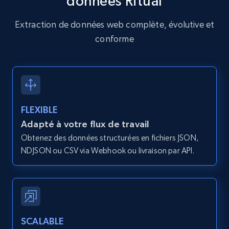
données Ritual
Amazon products global dataset - Collects
Extraction de données web complète, évolutive et
products by specific category URL
conforme
Title, Seller name, Brand, Description, Initial
price, Currency, Availability, Reviews count, and
more.
2.1K+
375+
Essai gratuit
FLEXIBLE
Adapté à votre flux de travail
Obtenez des données structurées en fichiers JSON,
Amazon products global dataset -
NDJSON ou CSV via Webhook ou livraison par API.
Collecting products by keyword search
Title, Seller name, Brand, Description, Initial
price, Currency, Availability, Reviews count, and
more.
SCALABLE
2.1K+
375+
Essai gratuit