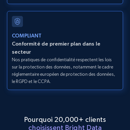
2.1K+
375+
Essai gratuit
COMPLIANT
Amazon products global dataset - Collect
Conformité de premier plan dans le
products from Brands URLs
secteur
Title, Seller name, Brand, Description, Initial
Nos pratiques de confidentialité respectent les lois
price, Currency, Availability, Reviews count, and
sur la protection des données, notamment le cadre
more.
réglementaire européen de protection des données,
le RGPD et le CCPA.
2.1K+
375+
Essai gratuit
Etsy
Pourquoi 20,000+ clients
URL, Product id, Listing inventory id, Title, Rating,
choisissent Bright Data
Reviews count shop, Reviews count item, Initial