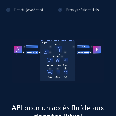
specific category URL
Rendu JavaScript
Proxys résidentiels
URL, Domain, Country code, Model number,
Sku, Product id, Product name, Manufacturer,
and more.
2.1K+
355+
Essai gratuit
Amazon products global dataset
Title, Seller name, Brand, Description, Initial
price, Currency, Availability, Reviews count, and
more.
2.1K+
375+
Essai gratuit
API pour un accès fluide aux