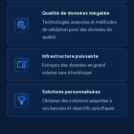
URL, Product id, Listing inventory id, Title, Rating,
Reviews count shop, Reviews count item, Initial
Qualité de données inégalée
price, and more.
Technologies avancées et méthodes
de validation pour des données de
1.9K+
323+
Essai gratuit
qualité.
Infrastructure puissante
Amazon products search
Extrayez des données en grand
Asin, URL, Name, Sponsored, Initial price, Final
volume sans être bloqué.
price, Currency, Sold, and more.
Solutions personnalisées
1.6K+
181+
Essai gratuit
Obtenez des solutions adaptées à
vos besoins et objectifs spécifiques.
Target
URL, Product id, Title, Product description,