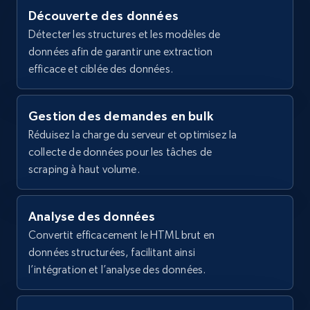
you can wear anywhere. When life gets busy, 
Découverte des données
it helps to simplify. These women\u0027s 
2.1K+
355+
Essai gratuit
Détecter les structures et les modèles de
Reebok running s...",

données afin de garantir une extraction
    "product_category": "Shoes"

  },

efficace et ciblée des données.
  {

    "db_source": "1783685381785",

Home Depot US - Gather data on products
    "timestamp": "2026-07-10",

Gestion des demandes en bulk
using specified keywords
    "url": 
Réduisez la charge du serveur et optimisez la
URL, Domain, Country code, Model number,
"https:\/\/www.reebok.com\/products\/reebok-
collecte de données pour les tâches de
Sku, Product id, Product name, Manufacturer,
womens-club-c-revenge-shoes-rawyellow-chalk-
and more.
scraping à haut volume.
rawyellow-160409?variant=669074120379...",

    "item_id": "100260643-5",

    "variant_id": "66907412037936",

2.1K+
355+
Essai gratuit
    "title": "Women\u0027s Club C Revenge 
Analyse des données
Shoes",

Convertit efficacement le HTML brut en
    "description": "Effortless shoes for 
données structurées, facilitant ainsi
everyday wear. A classic from the court, 
l’intégration et l’analyse des données.
these women\u0027s Reebok Club C Revenge 
Home Depot US - Discover products by
shoes bring clean tenn...",

specified URL
    "product_category": "Shoes"
