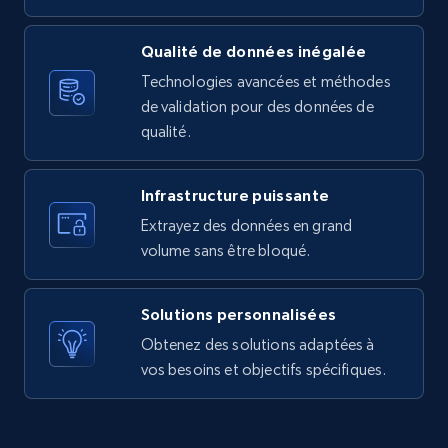
URL, Product id, Listing inventory id, Title, Rating,
Reviews count shop, Reviews count item, Initial
Qualité de données inégalée
price, and more.
Technologies avancées et méthodes
de validation pour des données de
1.9K+
323+
Essai gratuit
qualité.
Infrastructure puissante
Amazon products search
Extrayez des données en grand
Asin, URL, Name, Sponsored, Initial price, Final
volume sans être bloqué.
price, Currency, Sold, and more.
Solutions personnalisées
1.6K+
181+
Essai gratuit
Obtenez des solutions adaptées à
vos besoins et objectifs spécifiques.
Target
URL, Product id, Title, Product description,