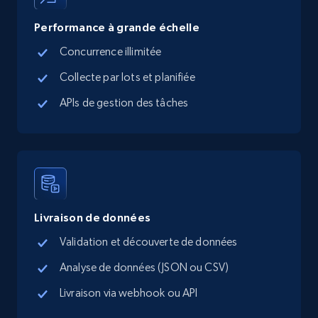
5.4K+
668+
Essai gratuit
Performance à grande échelle
Concurrence illimitée
TikTok Shop - Collect TikTok shop products
Collecte par lots et planifiée
by keywords search
APIs de gestion des tâches
URL, Title, Available, Description, Currency, Initial
price, Final price, Discount percent, and more.
5.4K+
668+
Essai gratuit
Livraison de données
TikTok Shop - discover records by shop url
Validation et découverte de données
URL, Title, Available, Description, Currency, Initial
Analyse de données (JSON ou CSV)
price, Final price, Discount percent, and more.
Livraison via webhook ou API
5.4K+
668+
Essai gratuit