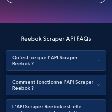
Best Buy products
URL, Product id, Title, Images, Final price,
Currency, Discount, Initial price, and more.
1.1K+
149+
Essai gratuit
Reebok Scraper API FAQs
Qu'est-ce que l'API Scraper
Best Buy products - Collect data on
Reebok ?
products using specified keywords
URL, Product id, Title, Images, Final price,
Currency, Discount, Initial price, and more.
Comment fonctionne l'API Scraper
Reebok ?
1.1K+
149+
Essai gratuit
L'API Scraper Reebok est-elle