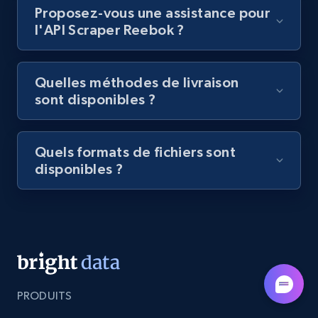
Lazada - Products - Discover products by
Proposez-vous une assistance pour
category URL or brand URL
l'API Scraper Reebok ?
URL, Title, Rating, Reviews, Initial price, Final
price, Currency, Stock, and more.
Quelles méthodes de livraison
sont disponibles ?
991+
164+
Essai gratuit
Quels formats de fichiers sont
disponibles ?
Lazada - Products - Discover products by
seller URL
URL, Title, Rating, Reviews, Initial price, Final
price, Currency, Stock, and more.
991+
164+
Essai gratuit
PRODUITS