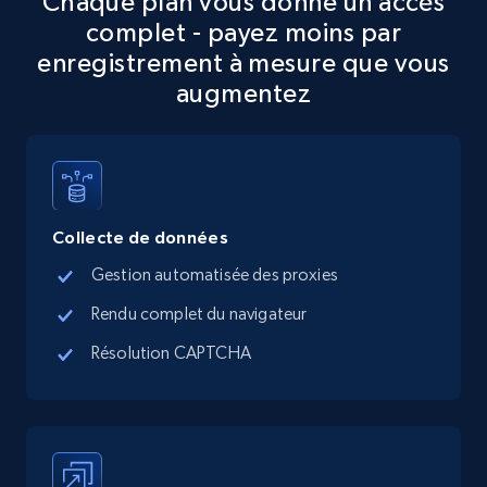
Chaque plan vous donne un accès
complet - payez moins par
5.6K+
875+
Essai gratuit
enregistrement à mesure que vous
augmentez
TikTok Shop
URL, Title, Available, Description, Currency, Initial
price, Final price, Discount percent, and more.
Collecte de données
5.4K+
668+
Essai gratuit
Gestion automatisée des proxies
Rendu complet du navigateur
Résolution CAPTCHA
TikTok Shop - category
URL, Title, Available, Description, Currency, Initial
price, Final price, Discount percent, and more.