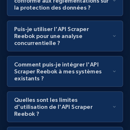
conforme aux réglementations sur
Lazada - Products
la protection des données ?
URL, Title, Rating, Reviews, Initial price, Final
price, Currency, Stock, and more.
Puis-je utiliser l'API Scraper
Reebok pour une analyse
991+
164+
Essai gratuit
concurrentielle ?
Comment puis-je intégrer l'API
Lazada - Products - Discover products by
Scraper Reebok à mes systèmes
keyword
existants ?
URL, Title, Rating, Reviews, Initial price, Final
price, Currency, Stock, and more.
Quelles sont les limites
991+
164+
Essai gratuit
d'utilisation de l'API Scraper
Reebok ?