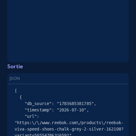
2.5K+
359+
Essai gratuit
eBay - Collect records by category
URL, Product id, Title, Seller name, Seller rating,
Seller reviews, Breadcrumbs, Root category, and
more.
Sortie
2.5K+
359+
Essai gratuit
JSON
[

  {

Google Shopping
    "db_source": "1783685381785",

    "timestamp": "2026-07-10",

URL, Product id, Title, Product description,
    "url": 
Rating, Reviews count, Images, Variations, and
"https:\/\/www.reebok.com\/products\/reebok-
more.
viva-speed-shoes-chalk-grey-2-silver-162108?
variant=50554786316592",
