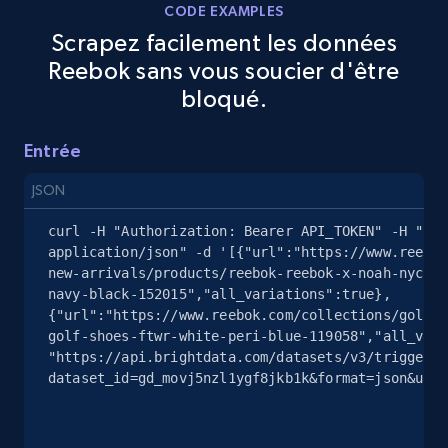
CODE EXAMPLES
Scrapez facilement les données
Reebok sans vous soucier d'être
eBay - Gather data on products using
bloqué.
specified keywords
URL, Product id, Title, Seller name, Seller rating,
Entrée
Seller reviews, Breadcrumbs, Root category, and
more.
JSON
2.5K+
359+
Essai gratuit
curl -H "Authorization: Bearer API_TOKEN" -H "Con
application/json" -d '[{"url":"https://www.reebok
new-arrivals/products/reebok-reebok-x-noah-nyc-wo
navy-black-152015","all_variations":true},
{"url":"https://www.reebok.com/collections/golf/p
eBay - Collect products from shops on eBay
golf-shoes-ftwr-white-peri-blue-119058","all_vari
URL, Product id, Title, Seller name, Seller rating,
"https://api.brightdata.com/datasets/v3/trigger?
dataset_id=gd_movj5nzl1ygf8jkb1k&format=json&unco
Seller reviews, Breadcrumbs, Root category, and
more.