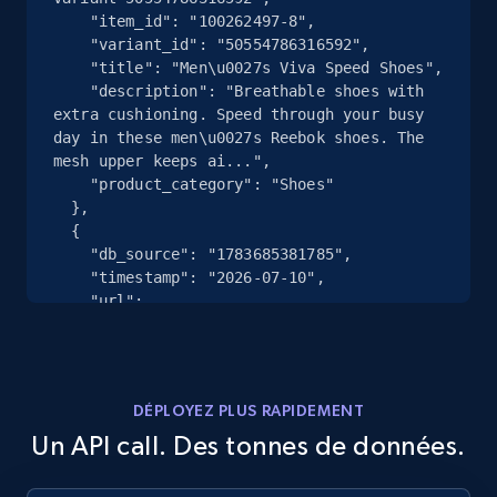
2.4K+
199+
Essai gratuit
    "item_id": "100262497-8",

    "variant_id": "50554786316592",

    "title": "Men\u0027s Viva Speed Shoes",

    "description": "Breathable shoes with 
extra cushioning. Speed through your busy 
Google Shopping - collects products from
day in these men\u0027s Reebok shoes. The 
web using keywords
mesh upper keeps ai...",

    "product_category": "Shoes"

URL, Product id, Title, Product description,
  },

Rating, Reviews count, Images, Variations, and
  {

more.
    "db_source": "1783685381785",

    "timestamp": "2026-07-10",

2.4K+
199+
Essai gratuit
    "url": 
"https:\/\/www.reebok.com\/products\/reebok-
womens-energen-lux-shoes-white-barely-grey-
white-107580?variant=49924197613872",

    "item_id": "100239528-9",

Home Depot US
DÉPLOYEZ PLUS RAPIDEMENT
    "variant_id": "49924197613872",

URL, Domain, Country code, Model number,
Un API call. Des tonnes de données.
    "title": "Women\u0027s Energen Lux 
Sku, Product id, Product name, Manufacturer,
Running Shoes",

and more.
    "description": "Versatile running shoes 