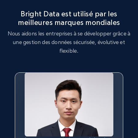
Rating, Reviews count, Initial price, Discount,
and more.
Bright Data est utilisé par les
meilleures marques mondiales
1.3K+
175+
Essai gratuit
Nous aidons les entreprises à se développer grâce à
une gestion des données sécurisée, évolutive et
flexible.
Target - Gather data on products using
specified keywords
URL, Product id, Title, Product description,
Rating, Reviews count, Initial price, Discount,
and more.
1.3K+
175+
Essai gratuit
Target - Discover products by category url