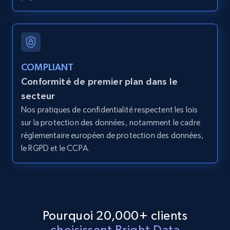
2.1K+
375+
Essai gratuit
COMPLIANT
Amazon products global dataset - Collect
Conformité de premier plan dans le
products from Brands URLs
secteur
Title, Seller name, Brand, Description, Initial
Nos pratiques de confidentialité respectent les lois
price, Currency, Availability, Reviews count, and
sur la protection des données, notamment le cadre
more.
réglementaire européen de protection des données,
le RGPD et le CCPA.
2.1K+
375+
Essai gratuit
Etsy
Pourquoi 20,000+ clients
URL, Product id, Listing inventory id, Title, Rating,
choisissent Bright Data