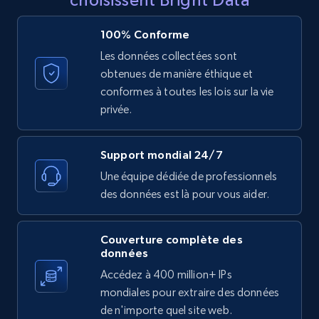
Reviews count shop, Reviews count item, Initial
price, and more.
100% Conforme
Les données collectées sont
1.9K+
323+
Essai gratuit
obtenues de manière éthique et
conformes à toutes les lois sur la vie
privée.
Etsy - Collect data on products using
specified keywords
Support mondial 24/7
URL, Product id, Listing inventory id, Title, Rating,
Une équipe dédiée de professionnels
Reviews count shop, Reviews count item, Initial
des données est là pour vous aider.
price, and more.
1.9K+
323+
Essai gratuit
Couverture complète des
données
Accédez à 400 million+ IPs
mondiales pour extraire des données
Etsy - Collects data from shop's URL
de n'importe quel site web.