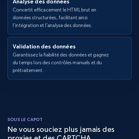
Analyse des données
Convertit efficacement le HTML brut en
LinkedIn company information
données structurées, facilitant ainsi
ID, Name, Country code, Locations, Followers,
l’intégration et l’analyse des données.
Employees in linkedin, About, Specialties, and
more.
Validation des données
Garantissez la fiabilité des données et gagnez
33.6K+
3.5K+
Essai gratuit
du temps lors des contrôles manuels et du
prétraitement.
Instagram - Profiles
Account, Fbid, ID, Followers, Posts count, Is
business account, Is professional account, Is
verified, and more.
SOUS LE CAPOT
22.4K+
3.5K+
Essai gratuit
Ne vous souciez plus jamais des
proxies et des CAPTCHA