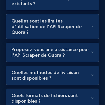
existants ?
Youtube - Videos posts - Discover videos by
channel URL
URL, Title, Youtuber, Youtuber md5, Video url,
Quelles sont les limites
Video length, Likes, Views, and more.
d'utilisation de l'API Scraper de
Quora ?
8.1K+
716+
Essai gratuit
Proposez-vous une assistance pour
l'API Scraper de Quora ?
Youtube - Videos posts - Search videos by
keyword and then apply relevant video
Quelles méthodes de livraison
filters
sont disponibles ?
URL, Title, Youtuber, Youtuber md5, Video url,
Video length, Likes, Views, and more.
Quels formats de fichiers sont
8.1K+
716+
Essai gratuit
disponibles ?