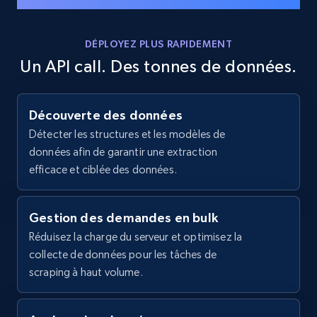
specific keywords
Title, Seller name, Brand, Description, Initial
DÉPLOYEZ PLUS RAPIDEMENT
price, Currency, Availability, Reviews count, and
Un API call. Des tonnes de données.
more.
35.3K+
5.7K+
Essai gratuit
Découverte des données
Détecter les structures et les modèles de
données afin de garantir une extraction
efficace et ciblée des données.
Amazon products - find products by using
upc numbers
Title, Seller name, Brand, Description, Initial
Gestion des demandes en bulk
price, Currency, Availability, Reviews count, and
Réduisez la charge du serveur et optimisez la
more.
collecte de données pour les tâches de
scraping à haut volume.
35.3K+
5.7K+
Essai gratuit