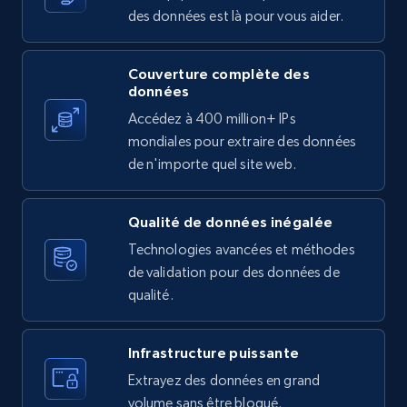
IsListingClaimedByCurrentSignedInUser,
des données est là pour vous aider.
IsCurrentSignedInAgentResponsible, Bedrooms,
and more.
Couverture complète des
données
12K+
1.3K+
Essai gratuit
Accédez à 400 million+ IPs
mondiales pour extraire des données
de n'importe quel site web.
LinkedIn posts
URL, ID, User id, Use url, Title, Headline, Post
Qualité de données inégalée
text, Date posted, and more.
Technologies avancées et méthodes
de validation pour des données de
11.3K+
1.5K+
Essai gratuit
qualité.
Infrastructure puissante
LinkedIn posts - Discover user's articles by
Extrayez des données en grand
URL
volume sans être bloqué.