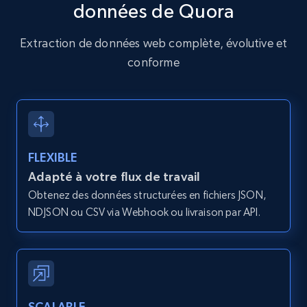
données de Quora
15.3K+
2.2K+
Essai gratuit
Extraction de données web complète, évolutive et
conforme
Google Maps full information
Place id, URL, Country, Name, Category,
Address, Description, Business details, and
more.
FLEXIBLE
Adapté à votre flux de travail
13.3K+
1.7K+
Essai gratuit
Obtenez des données structurées en fichiers JSON,
NDJSON ou CSV via Webhook ou livraison par API.
Google Maps full information - discover
records by location search
Place id, URL, Country, Name, Category,
Address, Description, Business details, and
SCALABLE