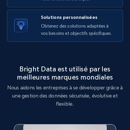
URL, ID, User id, Use url, Title, Headline, Post
text, Date posted, and more.
Solutions personnalisées
11.3K+
1.5K+
Essai gratuit
Obtenez des solutions adaptées à
vos besoins et objectifs spécifiques.
LinkedIn posts - Discover posts by Profile
URL
Bright Data est utilisé par les
URL, ID, User id, Use url, Title, Headline, Post
meilleures marques mondiales
text, Date posted, and more.
Nous aidons les entreprises à se développer grâce à
11.3K+
1.5K+
Essai gratuit
une gestion des données sécurisée, évolutive et
flexible.
LinkedIn posts - Discover new posts
company URL