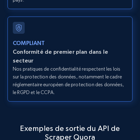
Place id, URL, Country, Name, Category,
Address, Description, Business details, and
more.
13.3K+
1.7K+
Essai gratuit
COMPLIANT
Conformité de premier plan dans le
secteur
Instagram - Posts
Nos pratiques de confidentialité respectent les lois
sur la protection des données, notamment le cadre
URL, User posted, Description, Hashtags, Num
comments, Date posted, Likes, Photos, and
réglementaire européen de protection des données,
more.
le RGPD et le CCPA.
13.2K+
1.6K+
Essai gratuit
Exemples de sortie du API de
Scraper Quora
Instagram - Posts - Collects posts from a