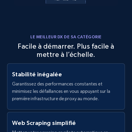
Crunchbase companies information -
Searching data by keyword
Name, URL, ID, Cb rank, Region, About,
LE MEILLEUR DX DE SA CATÉGORIE
Industries, Operating status, and more.
Facile à démarrer. Plus facile à
mettre à l’échelle.
15.6K+
1.6K+
Essai gratuit
Stabilité inégalée
Garantissez des performances constantes et
Linkedin job listings information
minimisez les défaillances en vous appuyant sur la
URL, Job posting id, Job title, Company name,
première infrastructure de proxy au monde.
Company id, Job location, Job summary, Job
seniority level, and more.
Web Scraping simplifié
15.3K+
2.2K+
Essai gratuit