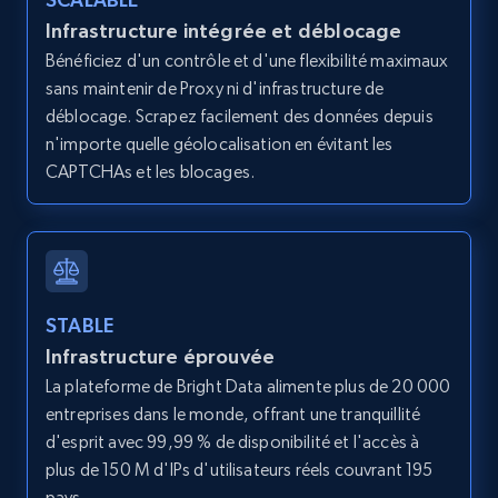
more.
Infrastructure intégrée et déblocage
Bénéficiez d'un contrôle et d'une flexibilité maximaux
13.3K+
1.7K+
Essai gratuit
sans maintenir de Proxy ni d'infrastructure de
déblocage. Scrapez facilement des données depuis
n'importe quelle géolocalisation en évitant les
CAPTCHAs et les blocages.
Google Maps full information - Collect
Google Maps Businesses data by place id
Place id, URL, Country, Name, Category,
Address, Description, Business details, and
more.
STABLE
13.3K+
1.7K+
Essai gratuit
Infrastructure éprouvée
La plateforme de Bright Data alimente plus de 20 000
entreprises dans le monde, offrant une tranquillité
d'esprit avec 99,99 % de disponibilité et l'accès à
Google Maps full information - Discover
plus de 150 M d'IPs d'utilisateurs réels couvrant 195
new records by Customer ID
pays.