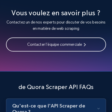
engagement rate, Comment engagement rate,
Like engagement rate, Bio link, Predicted lang,
Vous voulez en savoir plus ?
and more.
Contactez un de nos experts pour discuter de vos besoins
en matière de web scraping
8.3K+
963+
Essai gratuit
Contacter l’équipe commerciale
TikTok - Profiles - Discover by search URL
and country
Account id, Nickname, Biography, Awg
engagement rate, Comment engagement rate,
Like engagement rate, Bio link, Predicted lang,
and more.
de Quora Scraper API FAQs
8.3K+
963+
Essai gratuit
Qu'est-ce que l'API Scraper de
Quora ?