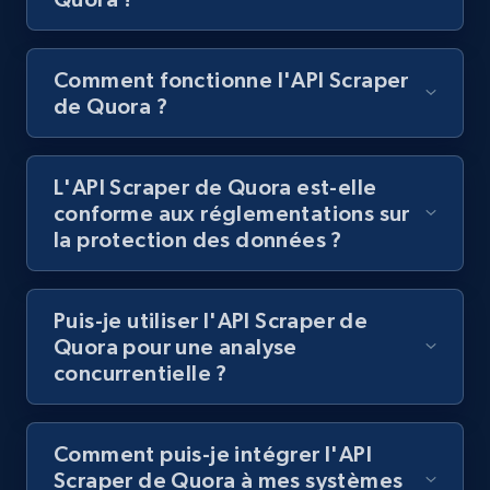
Youtube - Videos posts
Comment fonctionne l'API Scraper
URL, Title, Youtuber, Youtuber md5, Video url,
Video length, Likes, Views, and more.
de Quora ?
8.1K+
716+
Essai gratuit
L'API Scraper de Quora est-elle
conforme aux réglementations sur
la protection des données ?
Youtube - Videos posts - Search new
youtube videos by keyword
Puis-je utiliser l'API Scraper de
URL, Title, Youtuber, Youtuber md5, Video url,
Quora pour une analyse
Video length, Likes, Views, and more.
concurrentielle ?
8.1K+
716+
Essai gratuit
Comment puis-je intégrer l'API
Scraper de Quora à mes systèmes