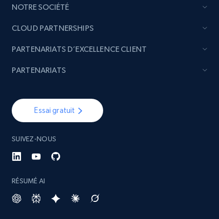
NOTRE SOCIÉTÉ
CLOUD PARTNERSHIPS
Youtube - Videos posts - Discovery videos
PARTENARIATS D’EXCELLENCE CLIENT
by podcast url
URL, Title, Youtuber, Youtuber md5, Video url,
PARTENARIATS
Video length, Likes, Views, and more.
8.1K+
716+
Essai gratuit
Essai gratuit
SUIVEZ-NOUS
Amazon Reviews
URL, Product name, Product rating, Product
rating object, Product rating max, Rating,
RÉSUMÉ AI
Author name, Asin, and more.
7.4K+
871+
Essai gratuit