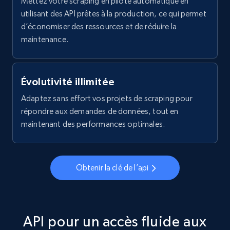
Mettez votre scraping en pilote automatique en
utilisant des API prêtes à la production, ce qui permet
d’économiser des ressources et de réduire la
Linkedin job listings information - Discover
maintenance.
new jobs by keyword
URL, Job posting id, Job title, Company name,
Company id, Job location, Job summary, Job
Évolutivité illimitée
seniority level, and more.
Adaptez sans effort vos projets de scraping pour
répondre aux demandes de données, tout en
15.3K+
2.2K+
Essai gratuit
maintenant des performances optimales.
Linkedin job listings information - Discover
Obtenir la clé de l’api
jobs by company URL
URL, Job posting id, Job title, Company name,
Company id, Job location, Job summary, Job
API pour un accès fluide aux
seniority level, and more.