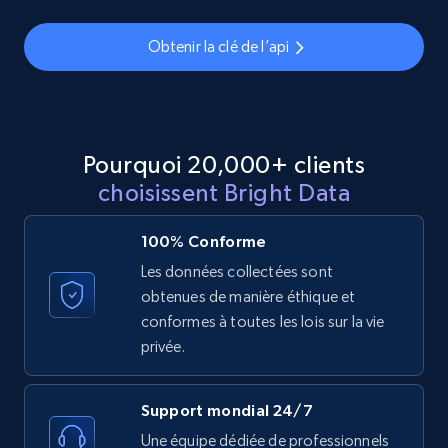
Obtenir la clé de l’api
Zillow properties listing information -
Discover by custom filters - location, home
type and status
Zpid, City, State, HomeStatus, Address,
IsListingClaimedByCurrentSignedInUser,
Pourquoi 20,000+ clients
IsCurrentSignedInAgentResponsible, Bedrooms,
choisissent Bright Data
and more.
100% Conforme
12K+
1.3K+
Essai gratuit
Les données collectées sont
obtenues de manière éthique et
conformes à toutes les lois sur la vie
privée.
Zillow properties listing information -
Search by parameters on zillow and use the
direct link as input
Support mondial 24/7
Zpid, City, State, HomeStatus, Address,
Une équipe dédiée de professionnels