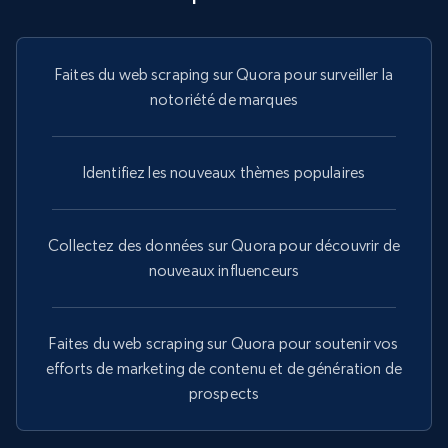
specific URLs by using profile URL
URL, User posted, Description, Hashtags, Num
comments, Date posted, Likes, Photos, and
Faites du web scraping sur Quora pour surveiller la
more.
notoriété de marques
13.2K+
1.6K+
Essai gratuit
Identifiez les nouveaux thèmes populaires
Collectez des données sur Quora pour découvrir de
Zillow properties listing information
nouveaux influenceurs
Zpid, City, State, HomeStatus, Address,
IsListingClaimedByCurrentSignedInUser,
IsCurrentSignedInAgentResponsible, Bedrooms,
Faites du web scraping sur Quora pour soutenir vos
and more.
efforts de marketing de contenu et de génération de
prospects
12K+
1.3K+
Essai gratuit