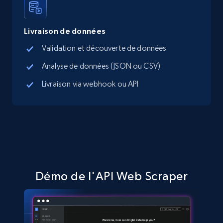
5.4K+
668+
Essai gratuit
Livraison de données
Validation et découverte de données
TikTok Shop - Collect TikTok shop products
by keywords search
Analyse de données (JSON ou CSV)
URL, Title, Available, Description, Currency, Initial
Livraison via webhook ou API
price, Final price, Discount percent, and more.
5.4K+
668+
Essai gratuit
TikTok Shop - discover records by shop url
Démo de l'API Web Scraper
URL, Title, Available, Description, Currency, Initial
price, Final price, Discount percent, and more.
5.4K+
668+
Essai gratuit