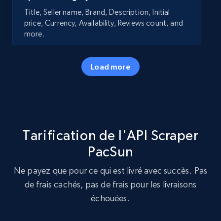
Title, Seller name, Brand, Description, Initial
price, Currency, Availability, Reviews count, and
more.
35.3K+
5.7K+
Essai gratuit
Load more
Amazon products - Collects products by
specific keywords
Tarification de l'API Scraper
Title, Seller name, Brand, Description, Initial
price, Currency, Availability, Reviews count, and
PacSun
more.
Ne payez que pour ce qui est livré avec succès. Pas
de frais cachés, pas de frais pour les livraisons
35.3K+
5.7K+
Essai gratuit
échouées.