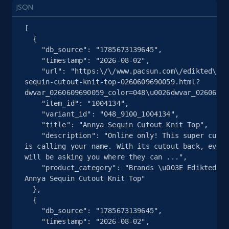
2.5K+
359+
Essai gratuit
JSON
[

  {

    "db_source": "1785673139645",

eBay - Collect records by category
    "timestamp": "2026-08-02",

URL, Product id, Title, Seller name, Seller rating,
    "url": "https:\/\/www.pacsun.com\/edikted\/annya-
Seller reviews, Breadcrumbs, Root category, and
sequin-cutout-knit-top-0260609690059.html?
more.
dwvar_0260609690059_color=048\u0026dwvar_02606...
    "item_id": "1004134",

    "variant_id": "048_9100_1004134",

2.5K+
359+
Essai gratuit
    "title": "Annya Sequin Cutout Knit Top",

    "description": "Online only! This super cute top 
is calling your name. With its cutout back, every
will be asking you where they can ...",

    "product_category": "Brands \u003E Edikted \u003E 
Google Shopping
Annya Sequin Cutout Knit Top"

URL, Product id, Title, Product description,
  },

Rating, Reviews count, Images, Variations, and
  {

more.
    "db_source": "1785673139645",

    "timestamp": "2026-08-02",
