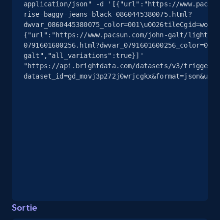
application/json" -d '[{"url":"https://www.pacsun
rise-baggy-jeans-black-0860445380075.html?
dwvar_0860445380075_color=001\u0026tileCgid=women
{"url":"https://www.pacsun.com/john-galt/light-bl
eBay - Gather data on products using
0791601600256.html?dwvar_0791601600256_color=045\
specified keywords
galt","all_variations":true}]' 
URL, Product id, Title, Seller name, Seller rating,
"https://api.brightdata.com/datasets/v3/trigger?
Seller reviews, Breadcrumbs, Root category, and
dataset_id=gd_movj3p272j0wrjcgkx&format=json&unco
more.
2.5K+
359+
Essai gratuit
eBay - Collect products from shops on eBay
URL, Product id, Title, Seller name, Seller rating,
Seller reviews, Breadcrumbs, Root category, and
more.
Sortie