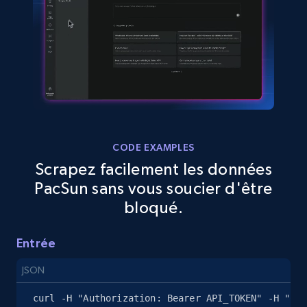
Amazon sellers info
Seller id, URL, Seller name, Description, Detailed
info, Stars, Feedbacks, Return policy, and more.
2.5K+
378+
Essai gratuit
CODE EXAMPLES
Scrapez facilement les données
PacSun sans vous soucier d'être
eBay
bloqué.
URL, Product id, Title, Seller name, Seller rating,
Seller reviews, Breadcrumbs, Root category, and
Entrée
more.
JSON
2.5K+
359+
Essai gratuit
curl -H "Authorization: Bearer API_TOKEN" -H "Con