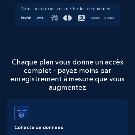
Nous acceptons ces méthodes de paiement:
Walmart - products - Collects products by
specific keywords
URL, Final price, Sku, Currency, Gtin,
Specifications, Image urls, Top reviews, and
more.
Chaque plan vous donne un accès
complet - payez moins par
5.6K+
875+
Essai gratuit
enregistrement à mesure que vous
augmentez
Walmart - products - Discover products by
using sku numbers
URL, Final price, Sku, Currency, Gtin,
Specifications, Image urls, Top reviews, and
Collecte de données
more.