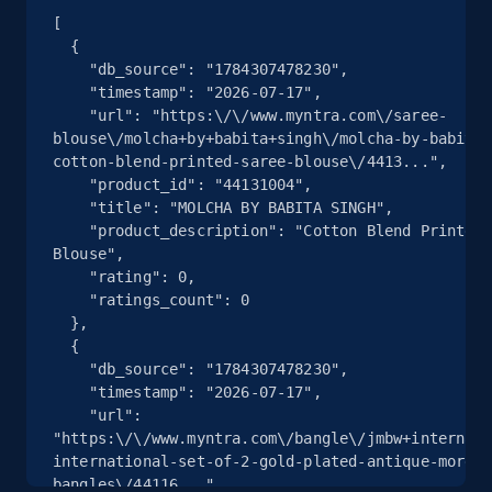
URL, User posted, Description, Hashtags, Num
[

  {

comments, Date posted, Likes, Photos, and
    "db_source": "1784307478230",

more.
    "timestamp": "2026-07-17",

    "url": "https:\/\/www.myntra.com\/saree-
13.2K+
1.6K+
Essai gratuit
blouse\/molcha+by+babita+singh\/molcha-by-babita-
cotton-blend-printed-saree-blouse\/4413...",

    "product_id": "44131004",

    "title": "MOLCHA BY BABITA SINGH",

    "product_description": "Cotton Blend Printed Saree 
Zillow properties listing information
Blouse",

Zpid, City, State, HomeStatus, Address,
    "rating": 0,

IsListingClaimedByCurrentSignedInUser,
    "ratings_count": 0

IsCurrentSignedInAgentResponsible, Bedrooms,
  },

and more.
  {

    "db_source": "1784307478230",

    "timestamp": "2026-07-17",

12K+
1.3K+
Essai gratuit
    "url": 
"https:\/\/www.myntra.com\/bangle\/jmbw+internati
international-set-of-2-gold-plated-antique-morgan
bangles\/44116...",
