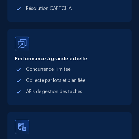
Résolution CAPTCHA
Linkedin job listings information - Discover
new jobs by keyword
URL, Job posting id, Job title, Company name,
Company id, Job location, Job summary, Job
seniority level, and more.
Performance à grande échelle
15.3K+
2.2K+
Essai gratuit
Concurrence illimitée
Collecte par lots et planifiée
APIs de gestion des tâches
Linkedin job listings information - Discover
jobs by company URL
URL, Job posting id, Job title, Company name,
Company id, Job location, Job summary, Job
seniority level, and more.