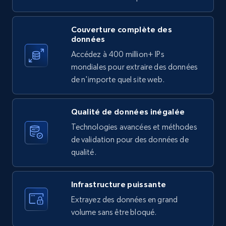
channel URL
URL, Title, Youtuber, Youtuber md5, Video url,
Couverture complète des
Video length, Likes, Views, and more.
données
Accédez à 400 million+ IPs
mondiales pour extraire des données
8K+
713+
Essai gratuit
de n'importe quel site web.
Qualité de données inégalée
Youtube - Videos posts - Search videos by
Technologies avancées et méthodes
keyword and then apply relevant video
de validation pour des données de
filters
qualité.
URL, Title, Youtuber, Youtuber md5, Video url,
Video length, Likes, Views, and more.
Infrastructure puissante
8K+
713+
Essai gratuit
Extrayez des données en grand
volume sans être bloqué.