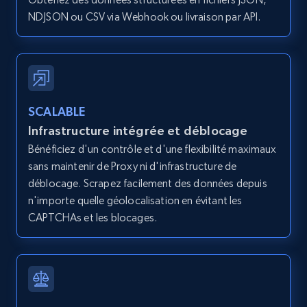
posted, Photos, URL, Quoted post, and more.
NDJSON ou CSV via Webhook ou livraison par API.
10.3K+
1.2K+
Essai gratuit
X (formerly Twitter) - Posts - Getting x
SCALABLE
posts by array of profiles
Infrastructure intégrée et déblocage
ID, User posted, Name, Description, Date
Bénéficiez d'un contrôle et d'une flexibilité maximaux
posted, Photos, URL, Quoted post, and more.
sans maintenir de Proxy ni d'infrastructure de
déblocage. Scrapez facilement des données depuis
10.3K+
1.2K+
Essai gratuit
n'importe quelle géolocalisation en évitant les
CAPTCHAs et les blocages.
TikTok - Profiles
Account id, Nickname, Biography, Awg
engagement rate, Comment engagement rate,