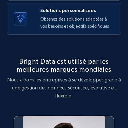
Youtube - Videos posts - Collect YouTube
Solutions personnalisées
posts by hashtags
Obtenez des solutions adaptées à
vos besoins et objectifs spécifiques.
URL, Title, Youtuber, Youtuber md5, Video url,
Video length, Likes, Views, and more.
8K+
713+
Essai gratuit
Bright Data est utilisé par les
meilleures marques mondiales
Youtube - Videos posts - Discovery records
Nous aidons les entreprises à se développer grâce à
by Explore page URL
une gestion des données sécurisée, évolutive et
URL, Title, Youtuber, Youtuber md5, Video url,
flexible.
Video length, Likes, Views, and more.
8K+
713+
Essai gratuit