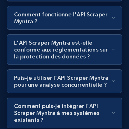
6.7K+
874+
Essai gratuit
Comment fonctionne l'API Scraper
Myntra ?
Facebook - Pages Posts by Profile URL
L'API Scraper Myntra est-elle
conforme aux réglementations sur
URL, Post id, User url, User username raw,
la protection des données ?
Content, Date posted, Hashtags, Num
comments, and more.
Puis-je utiliser l'API Scraper Myntra
6.6K+
628+
Essai gratuit
pour une analyse concurrentielle ?
Comment puis-je intégrer l'API
Indeed job listings information
Scraper Myntra à mes systèmes
Jobid, Company name, Date posted parsed, Job
existants ?
title, Description text, Benefits, Qualifications,
Job type, and more.