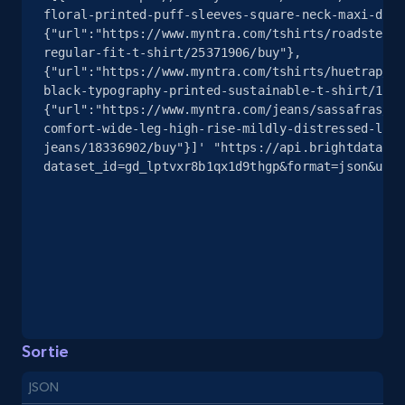
Address, Description, Business details, and
floral-printed-puff-sleeves-square-neck-maxi-dres
more.
{"url":"https://www.myntra.com/tshirts/roadster/r
regular-fit-t-shirt/25371906/buy"},
{"url":"https://www.myntra.com/tshirts/huetrap/hu
13.2K+
1.7K+
Essai gratuit
black-typography-printed-sustainable-t-shirt/1114
{"url":"https://www.myntra.com/jeans/sassafras/sa
comfort-wide-leg-high-rise-mildly-distressed-ligh
jeans/18336902/buy"}]' "https://api.brightdata.co
dataset_id=gd_lptvxr8b1qx1d9thgp&format=json&unco
Instagram - Posts
URL, User posted, Description, Hashtags, Num
comments, Date posted, Likes, Photos, and
more.
13.2K+
1.6K+
Essai gratuit
Sortie
Instagram - Posts - Collects posts from a
JSON
specific URLs by using profile URL