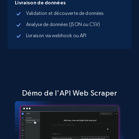
15.3K+
2.2K+
Essai gratuit
Livraison de données
Validation et découverte de données
Analyse de données (JSON ou CSV)
Google Maps full information
Livraison via webhook ou API
Place id, URL, Country, Name, Category,
Address, Description, Business details, and
more.
13.2K+
1.7K+
Essai gratuit
Démo de l'API Web Scraper
Google Maps full information - discover
records by location search
Place id, URL, Country, Name, Category,
Address, Description, Business details, and
more.