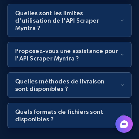
Quelles sont les limites
6.5K+
761+
Essai gratuit
d'utilisation de l'API Scraper
Myntra ?
Indeed job listings information - Collect
Proposez-vous une assistance pour
new jobs by keyword search in specific
l'API Scraper Myntra ?
location
Jobid, Company name, Date posted parsed, Job
title, Description text, Benefits, Qualifications,
Quelles méthodes de livraison
Job type, and more.
sont disponibles ?
6.5K+
761+
Essai gratuit
Quels formats de fichiers sont
disponibles ?
Indeed job listings information - Discover