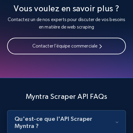
Vous voulez en savoir plus ?
Contactez un de nos experts pour discuter de vos besoins
TikTok - Posts - Search posts by specific
en matière de web scraping
keyword or hashtag
URL, Post id, Description, Create time, Digg
Contacter l’équipe commerciale
count, Share count, Collect count, Comment
count, and more.
6.7K+
874+
Essai gratuit
Myntra Scraper API FAQs
TikTok - Posts - discover new records by
TikTok discover URL
URL, Post id, Description, Create time, Digg
Qu'est-ce que l'API Scraper
count, Share count, Collect count, Comment
Myntra ?
count, and more.