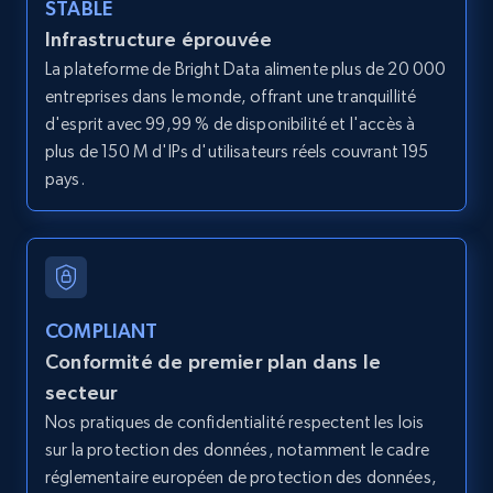
STABLE
Like engagement rate, Bio link, Predicted lang,
and more.
Infrastructure éprouvée
La plateforme de Bright Data alimente plus de 20 000
entreprises dans le monde, offrant une tranquillité
8.3K+
962+
Essai gratuit
d'esprit avec 99,99 % de disponibilité et l'accès à
plus de 150 M d'IPs d'utilisateurs réels couvrant 195
pays.
TikTok - Profiles - Discover by search URL
and country
Account id, Nickname, Biography, Awg
engagement rate, Comment engagement rate,
Like engagement rate, Bio link, Predicted lang,
COMPLIANT
and more.
Conformité de premier plan dans le
secteur
8.3K+
962+
Essai gratuit
Nos pratiques de confidentialité respectent les lois
sur la protection des données, notamment le cadre
réglementaire européen de protection des données,