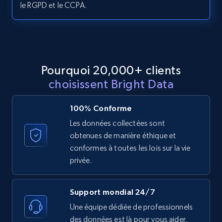
le RGPD et le CCPA.
Youtube - Videos posts
URL, Title, Youtuber, Youtuber md5, Video url,
Video length, Likes, Views, and more.
8K+
713+
Essai gratuit
Pourquoi 20,000+ clients
choisissent Bright Data
Youtube - Videos posts - Search new
100% Conforme
youtube videos by keyword
Les données collectées sont
URL, Title, Youtuber, Youtuber md5, Video url,
obtenues de manière éthique et
Video length, Likes, Views, and more.
conformes à toutes les lois sur la vie
privée.
8K+
713+
Essai gratuit
Support mondial 24/7
Une équipe dédiée de professionnels
des données est là pour vous aider.
Youtube - Videos posts - Discover videos by