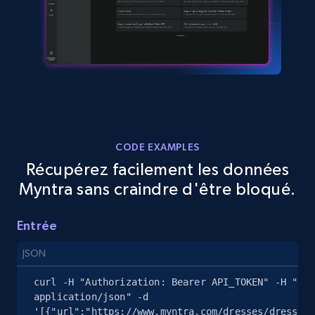
13.2K+
1.7K+
Essai gratuit
Google Maps full information - Collect
Google Maps Businesses data by place id
Place id, URL, Country, Name, Category,
Address, Description, Business details, and
CODE EXAMPLES
more.
Récupérez facilement les données
Myntra sans craindre d'être bloqué.
13.2K+
1.7K+
Essai gratuit
Entrée
JSON
Google Maps full information - Discover
curl -H "Authorization: Bearer API_TOKEN" -H "Con
new records by Customer ID
application/json" -d 
Place id, URL, Country, Name, Category,
'[{"url":"https://www.myntra.com/dresses/dressber