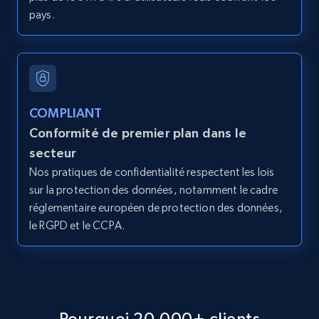
pays.
2.1K+
375+
Essai gratuit
Amazon products global dataset - Collect
COMPLIANT
products from Brands URLs
Conformité de premier plan dans le
Title, Seller name, Brand, Description, Initial
secteur
price, Currency, Availability, Reviews count, and
Nos pratiques de confidentialité respectent les lois
more.
sur la protection des données, notamment le cadre
réglementaire européen de protection des données,
2.1K+
375+
Essai gratuit
le RGPD et le CCPA.
Etsy
URL, Product id, Listing inventory id, Title, Rating,
Pourquoi 20,000+ clients