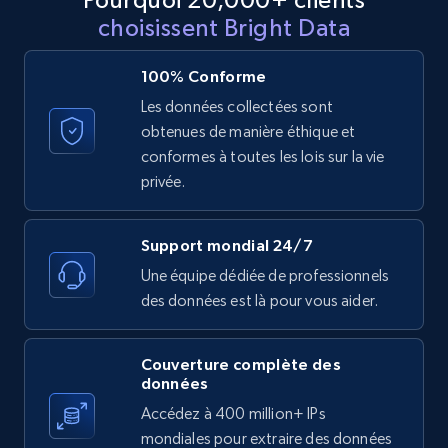
Reviews count shop, Reviews count item, Initial
choisissent Bright Data
price, and more.
100% Conforme
1.9K+
323+
Essai gratuit
Les données collectées sont
obtenues de manière éthique et
conformes à toutes les lois sur la vie
Etsy - Collect data on products using
privée.
specified keywords
URL, Product id, Listing inventory id, Title, Rating,
Support mondial 24/7
Reviews count shop, Reviews count item, Initial
Une équipe dédiée de professionnels
price, and more.
des données est là pour vous aider.
1.9K+
323+
Essai gratuit
Couverture complète des
données
Accédez à 400 million+ IPs
Etsy - Collects data from shop's URL
mondiales pour extraire des données