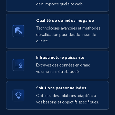
URL, Product id, Listing inventory id, Title, Rating,
de n'importe quel site web.
Reviews count shop, Reviews count item, Initial
price, and more.
Qualité de données inégalée
Technologies avancées et méthodes
1.9K+
323+
Essai gratuit
de validation pour des données de
qualité.
Amazon products search
Infrastructure puissante
Asin, URL, Name, Sponsored, Initial price, Final
Extrayez des données en grand
price, Currency, Sold, and more.
volume sans être bloqué.
1.6K+
181+
Essai gratuit
Solutions personnalisées
Obtenez des solutions adaptées à
vos besoins et objectifs spécifiques.
Target
URL, Product id, Title, Product description,