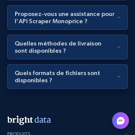
Lazada - Products - Discover products by
category URL or brand URL
Proposez-vous une assistance pour
URL, Title, Rating, Reviews, Initial price, Final
l'API Scraper Monoprice ?
price, Currency, Stock, and more.
991+
165+
Essai gratuit
Quelles méthodes de livraison
sont disponibles ?
Lazada - Products - Discover products by
Quels formats de fichiers sont
seller URL
disponibles ?
URL, Title, Rating, Reviews, Initial price, Final
price, Currency, Stock, and more.
991+
165+
Essai gratuit
PRODUITS