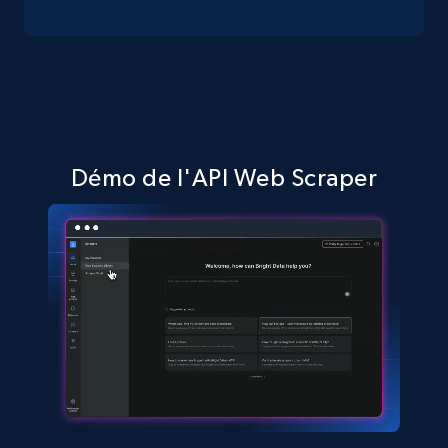
Amazon sellers info
Seller id, URL, Seller name, Description, Detailed
info, Stars, Feedbacks, Return policy, and more.
Démo de l'API Web Scraper
2.5K+
378+
Essai gratuit
eBay
URL, Product id, Title, Seller name, Seller rating,
Seller reviews, Breadcrumbs, Root category, and
more.
2.5K+
359+
Essai gratuit