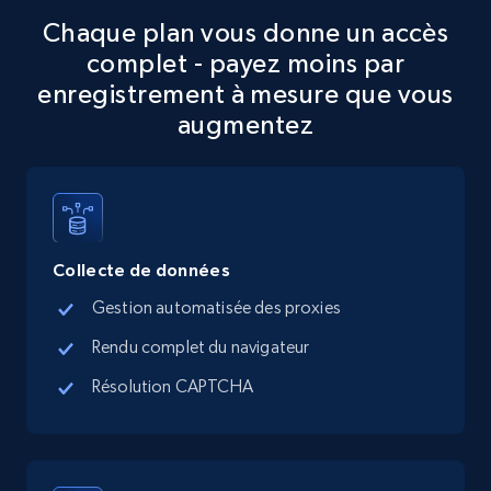
Chaque plan vous donne un accès
5.6K+
877+
Essai gratuit
complet - payez moins par
enregistrement à mesure que vous
augmentez
TikTok Shop
URL, Title, Available, Description, Currency, Initial
price, Final price, Discount percent, and more.
Collecte de données
5.4K+
668+
Essai gratuit
Gestion automatisée des proxies
Rendu complet du navigateur
TikTok Shop - category
Résolution CAPTCHA
URL, Title, Available, Description, Currency, Initial
price, Final price, Discount percent, and more.