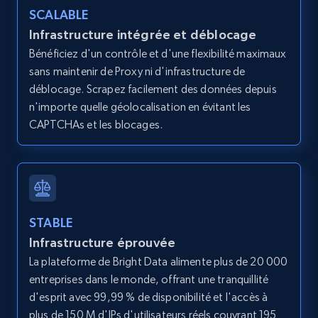
SCALABLE
Infrastructure intégrée et déblocage
Bénéficiez d'un contrôle et d'une flexibilité maximaux
Amazon products global dataset - Collects
sans maintenir de Proxy ni d'infrastructure de
products by best sellers category URL
déblocage. Scrapez facilement des données depuis
Title, Seller name, Brand, Description, Initial
n'importe quelle géolocalisation en évitant les
price, Currency, Availability, Reviews count, and
CAPTCHAs et les blocages.
more.
2.1K+
375+
Essai gratuit
STABLE
Infrastructure éprouvée
Amazon products global dataset - Collect
Amazon products by seller URL
La plateforme de Bright Data alimente plus de 20 000
entreprises dans le monde, offrant une tranquillité
Title, Seller name, Brand, Description, Initial
d'esprit avec 99,99 % de disponibilité et l'accès à
price, Currency, Availability, Reviews count, and
more.
plus de 150 M d'IPs d'utilisateurs réels couvrant 195