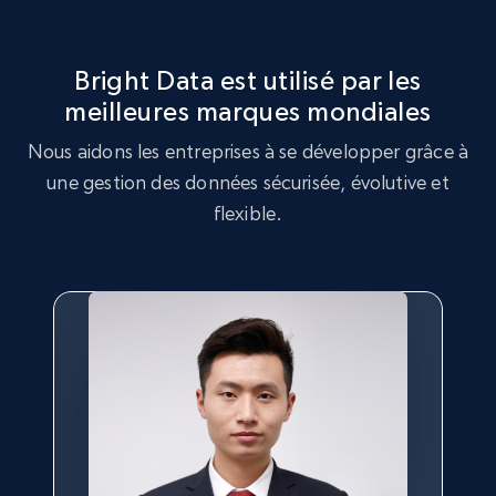
Rating, Reviews count, Initial price, Discount,
and more.
Bright Data est utilisé par les
1.3K+
176+
Essai gratuit
meilleures marques mondiales
Nous aidons les entreprises à se développer grâce à
une gestion des données sécurisée, évolutive et
flexible.
Target - Gather data on products using
specified keywords
URL, Product id, Title, Product description,
Rating, Reviews count, Initial price, Discount,
and more.
1.3K+
176+
Essai gratuit
Target - Discover products by category url