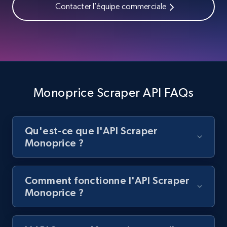
Contacter l’équipe commerciale
Best Buy products
URL, Product id, Title, Images, Final price,
Currency, Discount, Initial price, and more.
1.1K+
149+
Essai gratuit
Monoprice Scraper API FAQs
Best Buy products - Collect data on
Qu'est-ce que l'API Scraper
products using specified keywords
Monoprice ?
URL, Product id, Title, Images, Final price,
Currency, Discount, Initial price, and more.
Comment fonctionne l'API Scraper
1.1K+
149+
Essai gratuit
Monoprice ?