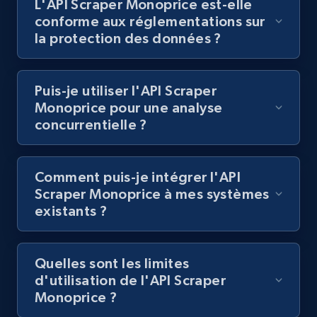
L'API Scraper Monoprice est-elle
Lazada - Products
conforme aux réglementations sur
URL, Title, Rating, Reviews, Initial price, Final
la protection des données ?
price, Currency, Stock, and more.
Puis-je utiliser l'API Scraper
991+
165+
Essai gratuit
Monoprice pour une analyse
concurrentielle ?
Lazada - Products - Discover products by
Comment puis-je intégrer l'API
keyword
Scraper Monoprice à mes systèmes
URL, Title, Rating, Reviews, Initial price, Final
existants ?
price, Currency, Stock, and more.
991+
165+
Essai gratuit
Quelles sont les limites
d'utilisation de l'API Scraper
Monoprice ?