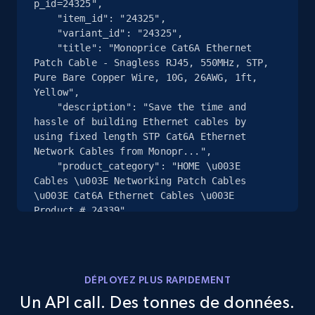
p_id=24325",

2.4K+
202+
Essai gratuit
    "item_id": "24325",

    "variant_id": "24325",

    "title": "Monoprice Cat6A Ethernet 
Patch Cable - Snagless RJ45, 550MHz, STP, 
Pure Bare Copper Wire, 10G, 26AWG, 1ft, 
Google Shopping - collects products from
Yellow",

web using keywords
    "description": "Save the time and 
URL, Product id, Title, Product description,
hassle of building Ethernet cables by 
Rating, Reviews count, Images, Variations, and
using fixed length STP Cat6A Ethernet 
more.
Network Cables from Monopr...",

    "product_category": "HOME \u003E 
Cables \u003E Networking Patch Cables 
2.4K+
202+
Essai gratuit
\u003E Cat6A Ethernet Cables \u003E 
Product # 24339"

  },

  {

    "db_source": "1783612136897",

Home Depot US
    "timestamp": "2026-07-09",

URL, Domain, Country code, Model number,
DÉPLOYEZ PLUS RAPIDEMENT
    "url": 
Sku, Product id, Product name, Manufacturer,
Un API call. Des tonnes de données.
"https:\/\/www.monoprice.com\/product?
and more.
p_id=40882",
