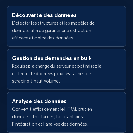
    "item_id": "40882",

    "variant_id": "40882",

2.1K+
355+
Essai gratuit
Découverte des données
    "title": "Monoprice Cat6 Ethernet 
Détecter les structures et les modèles de
Patch Cable - FLEXboot, Flat, Snagless 
données afin de garantir une extraction
RJ45, 550MHz, UTP, Pure Bare Copper, 
30AWG, 3ft, Black",

efficace et ciblée des données.
Home Depot US - Gather data on products
    "description": "Monoprice™Cat6 Flat 
Patch Cable, UTP, 30AWG, 550MHz, Pure 
using specified keywords
BareCopper, Snagless RJ45, Flexboot Series 
Gestion des demandes en bulk
URL, Domain, Country code, Model number,
Ethernet CableStrea...",

Sku, Product id, Product name, Manufacturer,
Réduisez la charge du serveur et optimisez la
    "product_category": "HOME \u003E 
and more.
collecte de données pour les tâches de
Cables \u003E Networking Patch Cables 
scraping à haut volume.
\u003E Cat6 Ethernet Cables \u003E Product 
# 40886"

2.1K+
355+
Essai gratuit
  },

  {

Analyse des données
    "db_source": "1783612136897",

Convertit efficacement le HTML brut en
    "timestamp": "2026-07-09",

données structurées, facilitant ainsi
Home Depot US - Discover products by
    "url": 
l’intégration et l’analyse des données.
"https:\/\/www.monoprice.com\/product?
specified URL
p_id=24417",
