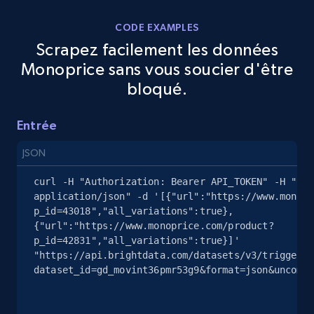
CODE EXAMPLES
Scrapez facilement les données
eBay - Gather data on products using
Monoprice sans vous soucier d'être
specified keywords
bloqué.
URL, Product id, Title, Seller name, Seller rating,
Seller reviews, Breadcrumbs, Root category, and
more.
Entrée
JSON
2.5K+
359+
Essai gratuit
curl -H "Authorization: Bearer API_TOKEN" -H "Con
application/json" -d '[{"url":"https://www.monopr
p_id=43018","all_variations":true},
{"url":"https://www.monoprice.com/product?
eBay - Collect products from shops on eBay
p_id=42831","all_variations":true}]' 
URL, Product id, Title, Seller name, Seller rating,
"https://api.brightdata.com/datasets/v3/trigger?
Seller reviews, Breadcrumbs, Root category, and
dataset_id=gd_movint36pmr53g9&format=json&uncompr
more.