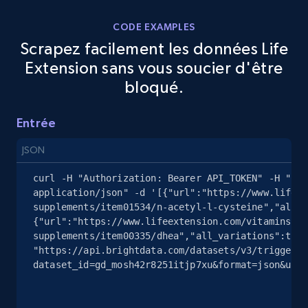
CODE EXAMPLES
Scrapez facilement les données Life
eBay - Gather data on products using
Extension sans vous soucier d'être
specified keywords
bloqué.
URL, Product id, Title, Seller name, Seller rating,
Seller reviews, Breadcrumbs, Root category, and
more.
Entrée
JSON
2.5K+
359+
Essai gratuit
curl -H "Authorization: Bearer API_TOKEN" -H "Con
application/json" -d '[{"url":"https://www.lifeex
supplements/item01534/n-acetyl-l-cysteine","all_v
{"url":"https://www.lifeextension.com/vitamins-
eBay - Collect products from shops on eBay
supplements/item00335/dhea","all_variations":true
URL, Product id, Title, Seller name, Seller rating,
"https://api.brightdata.com/datasets/v3/trigger?
Seller reviews, Breadcrumbs, Root category, and
dataset_id=gd_mosh42r8251itjp7xu&format=json&unco
more.