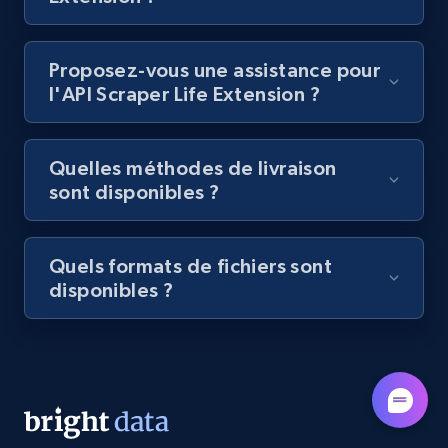
Lazada - Products - Discover products by
category URL or brand URL
URL, Title, Rating, Reviews, Initial price, Final
Proposez-vous une assistance pour
price, Currency, Stock, and more.
l'API Scraper Life Extension ?
992+
165+
Essai gratuit
Quelles méthodes de livraison
sont disponibles ?
Lazada - Products - Discover products by
seller URL
Quels formats de fichiers sont
disponibles ?
URL, Title, Rating, Reviews, Initial price, Final
price, Currency, Stock, and more.
992+
165+
Essai gratuit