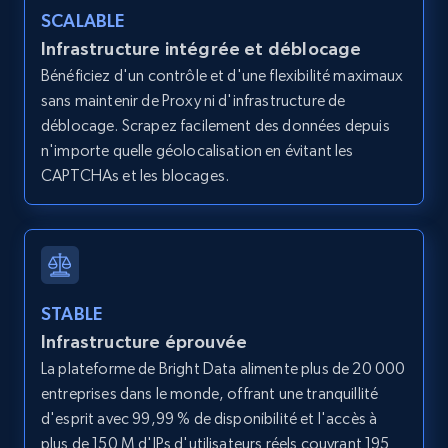
SCALABLE
Infrastructure intégrée et déblocage
Bénéficiez d'un contrôle et d'une flexibilité maximaux
Amazon products global dataset - Collects
sans maintenir de Proxy ni d'infrastructure de
products by best sellers category URL
déblocage. Scrapez facilement des données depuis
Title, Seller name, Brand, Description, Initial
n'importe quelle géolocalisation en évitant les
price, Currency, Availability, Reviews count, and
CAPTCHAs et les blocages.
more.
2.1K+
375+
Essai gratuit
STABLE
Infrastructure éprouvée
Amazon products global dataset - Collect
Amazon products by seller URL
La plateforme de Bright Data alimente plus de 20 000
entreprises dans le monde, offrant une tranquillité
Title, Seller name, Brand, Description, Initial
d'esprit avec 99,99 % de disponibilité et l'accès à
price, Currency, Availability, Reviews count, and
more.
plus de 150 M d'IPs d'utilisateurs réels couvrant 195