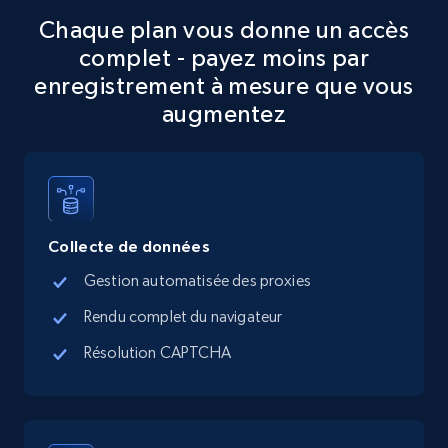
Chaque plan vous donne un accès
5.6K+
877+
Essai gratuit
complet - payez moins par
enregistrement à mesure que vous
augmentez
TikTok Shop
URL, Title, Available, Description, Currency, Initial
price, Final price, Discount percent, and more.
Collecte de données
5.4K+
668+
Essai gratuit
Gestion automatisée des proxies
Rendu complet du navigateur
TikTok Shop - category
Résolution CAPTCHA
URL, Title, Available, Description, Currency, Initial
price, Final price, Discount percent, and more.