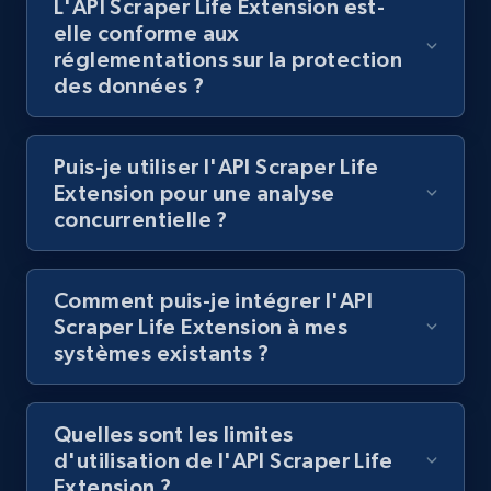
L'API Scraper Life Extension est-
Lazada - Products
elle conforme aux
URL, Title, Rating, Reviews, Initial price, Final
réglementations sur la protection
price, Currency, Stock, and more.
des données ?
992+
165+
Essai gratuit
Puis-je utiliser l'API Scraper Life
Extension pour une analyse
concurrentielle ?
Lazada - Products - Discover products by
keyword
Comment puis-je intégrer l'API
URL, Title, Rating, Reviews, Initial price, Final
Scraper Life Extension à mes
price, Currency, Stock, and more.
systèmes existants ?
992+
165+
Essai gratuit
Quelles sont les limites
d'utilisation de l'API Scraper Life
Extension ?