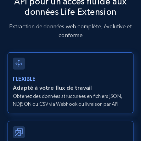
API pour un accès fluide aux
    "product_category": "Vitamins \u0026 
données Life Extension
Amazon products global dataset - Collects
Supplements \u003E Energy Management 
products by specific category URL
\u003E D-Ribose Tablets"

Extraction de données web complète, évolutive et
  }

Title, Seller name, Brand, Description, Initial
]
conforme
price, Currency, Availability, Reviews count, and
more.
2.1K+
375+
Essai gratuit
FLEXIBLE
Adapté à votre flux de travail
Amazon products global dataset -
Obtenez des données structurées en fichiers JSON,
Collecting products by keyword search
NDJSON ou CSV via Webhook ou livraison par API.
Title, Seller name, Brand, Description, Initial
price, Currency, Availability, Reviews count, and
more.
2.1K+
375+
Essai gratuit