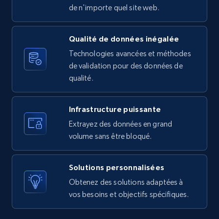
URL, Product id, Listing inventory id, Title, Rating,
de n'importe quel site web.
Reviews count shop, Reviews count item, Initial
price, and more.
Qualité de données inégalée
Technologies avancées et méthodes
1.9K+
323+
Essai gratuit
de validation pour des données de
qualité.
Amazon products search
Infrastructure puissante
Asin, URL, Name, Sponsored, Initial price, Final
Extrayez des données en grand
price, Currency, Sold, and more.
volume sans être bloqué.
1.6K+
181+
Essai gratuit
Solutions personnalisées
Obtenez des solutions adaptées à
vos besoins et objectifs spécifiques.
Target
URL, Product id, Title, Product description,