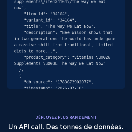
supplements\/item34164\/the-way-we-eat-
2.4K+
202+
Essai gratuit
now",

    "item_id": "34164",

    "variant_id": "34164",

    "title": "The Way We Eat Now",

    "description": "Bee Wilson shows that 
Google Shopping - collects products from
in two generations the world has undergone 
web using keywords
a massive shift from traditional, limited 
URL, Product id, Title, Product description,
diets to more...",

Rating, Reviews count, Images, Variations, and
    "product_category": "Vitamins \u0026 
more.
Supplements \u003E The Way We Eat Now"

  },

  {

2.4K+
202+
Essai gratuit
    "db_source": "1783673902077",

    "timestamp": "2026-07-10",

    "url": 
"https:\/\/www.lifeextension.com\/vitamins-
supplements\/item25153\/menopause-
Home Depot US
solutions",

URL, Domain, Country code, Model number,
DÉPLOYEZ PLUS RAPIDEMENT
    "item_id": "25153",

Sku, Product id, Product name, Manufacturer,
Un API call. Des tonnes de données.
    "variant_id": "25153",

and more.
    "title": "Transitions Menopause 