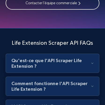
Contacter l’équipe commerciale
Best Buy products
URL, Product id, Title, Images, Final price,
Currency, Discount, Initial price, and more.
1.1K+
149+
Essai gratuit
Life Extension Scraper API FAQs
Best Buy products - Collect data on
Qu'est-ce que l'API Scraper Life
products using specified keywords
Extension ?
URL, Product id, Title, Images, Final price,
Currency, Discount, Initial price, and more.
Comment fonctionne l'API Scraper
1.1K+
149+
Essai gratuit
Life Extension ?