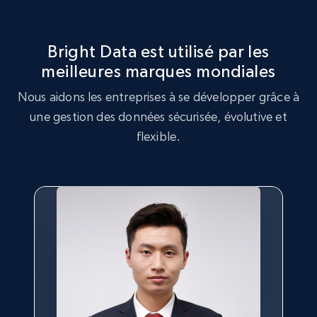
Rating, Reviews count, Initial price, Discount,
and more.
Bright Data est utilisé par les
1.3K+
176+
Essai gratuit
meilleures marques mondiales
Nous aidons les entreprises à se développer grâce à
une gestion des données sécurisée, évolutive et
flexible.
Target - Gather data on products using
specified keywords
URL, Product id, Title, Product description,
Rating, Reviews count, Initial price, Discount,
and more.
1.3K+
176+
Essai gratuit
Target - Discover products by category url