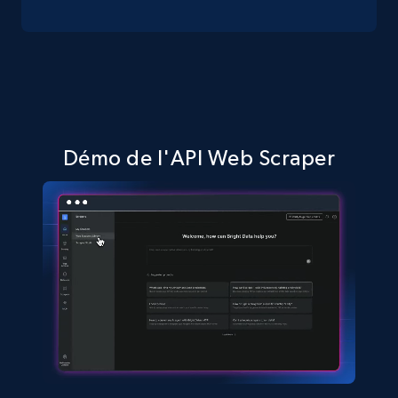
Amazon sellers info
Seller id, URL, Seller name, Description, Detailed
info, Stars, Feedbacks, Return policy, and more.
Démo de l'API Web Scraper
2.5K+
378+
Essai gratuit
eBay
URL, Product id, Title, Seller name, Seller rating,
Seller reviews, Breadcrumbs, Root category, and
more.
2.5K+
359+
Essai gratuit