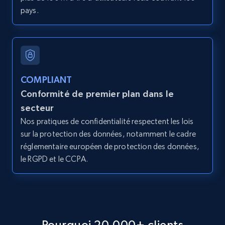
pays.
2.1K+
375+
Essai gratuit
Amazon products global dataset - Collect
COMPLIANT
products from Brands URLs
Conformité de premier plan dans le
Title, Seller name, Brand, Description, Initial
secteur
price, Currency, Availability, Reviews count, and
Nos pratiques de confidentialité respectent les lois
more.
sur la protection des données, notamment le cadre
réglementaire européen de protection des données,
2.1K+
375+
Essai gratuit
le RGPD et le CCPA.
Etsy
URL, Product id, Listing inventory id, Title, Rating,
Pourquoi 20,000+ clients