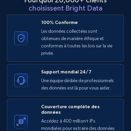
Reviews count shop, Reviews count item, Initial
choisissent Bright Data
price, and more.
100% Conforme
1.9K+
323+
Essai gratuit
Les données collectées sont
obtenues de manière éthique et
conformes à toutes les lois sur la vie
Etsy - Collect data on products using
privée.
specified keywords
URL, Product id, Listing inventory id, Title, Rating,
Support mondial 24/7
Reviews count shop, Reviews count item, Initial
Une équipe dédiée de professionnels
price, and more.
des données est là pour vous aider.
1.9K+
323+
Essai gratuit
Couverture complète des
données
Accédez à 400 million+ IPs
Etsy - Collects data from shop's URL
mondiales pour extraire des données