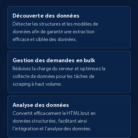
Support, 60 vegetarian capsules",

    "description": "Menopause Solutions 
2.1K+
355+
Essai gratuit
Découverte des données
combines herbal extracts, vitamin B12 and 
Détecter les structures et les modèles de
calcium citrate with a specialty bound 
données afin de garantir une extraction
protein amino acid ...",

    "product_category": "Vitamins \u0026 
efficace et ciblée des données.
Home Depot US - Gather data on products
Supplements \u003E Hormone Balance \u003E 
Menopause Solutions"

using specified keywords
  },

Gestion des demandes en bulk
URL, Domain, Country code, Model number,
  {

Sku, Product id, Product name, Manufacturer,
Réduisez la charge du serveur et optimisez la
    "db_source": "1783673902077",

and more.
collecte de données pour les tâches de
    "timestamp": "2026-07-10",

scraping à haut volume.
    "url": 
"https:\/\/www.lifeextension.com\/vitamins-
2.1K+
355+
Essai gratuit
supplements\/item18079\/pure-hawaiian-
spirulina",

Analyse des données
    "item_id": "18079",

Convertit efficacement le HTML brut en
    "variant_id": "18079",

données structurées, facilitant ainsi
Home Depot US - Discover products by
    "title": "Pure Hawaiian Spirulina, 500 
l’intégration et l’analyse des données.
mg, 200 tablets",

specified URL
    "description": "Hawaiian spirulina, 