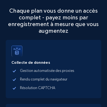
Chaque plan vous donne un accès
Google Maps full information
complet - payez moins par
Place id, URL, Country, Name, Category,
enregistrement à mesure que vous
Address, Description, Business details, and
augmentez
more.
13.3K+
1.7K+
Essai gratuit
Collecte de données
Google Maps full information - discover
Gestion automatisée des proxies
records by location search
Rendu complet du navigateur
Place id, URL, Country, Name, Category,
Address, Description, Business details, and
Résolution CAPTCHA
more.
13.3K+
1.7K+
Essai gratuit