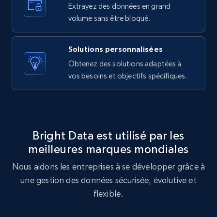
Extrayez des données en grand
10.4K+
1.2K+
Essai gratuit
volume sans être bloqué.
Solutions personnalisées
X (formerly Twitter) - Posts - Getting x
Obtenez des solutions adaptées à
posts by array of profiles
vos besoins et objectifs spécifiques.
ID, User posted, Name, Description, Date
posted, Photos, URL, Quoted post, and more.
10.4K+
1.2K+
Essai gratuit
Bright Data est utilisé par les
meilleures marques mondiales
Nous aidons les entreprises à se développer grâce à
TikTok - Profiles
une gestion des données sécurisée, évolutive et
Account id, Nickname, Biography, Awg
engagement rate, Comment engagement rate,
flexible.
Like engagement rate, Bio link, Predicted lang,
and more.