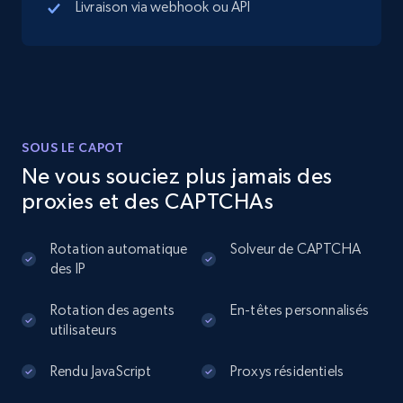
Livraison via webhook ou API
13.3K+
1.7K+
Essai gratuit
Instagram - Posts
SOUS LE CAPOT
URL, User posted, Description, Hashtags, Num
Ne vous souciez plus jamais des
comments, Date posted, Likes, Photos, and
proxies et des CAPTCHAs
more.
Rotation automatique
Solveur de CAPTCHA
13.2K+
1.6K+
Essai gratuit
des IP
Rotation des agents
En-têtes personnalisés
utilisateurs
Instagram - Posts - Collects posts from a
specific URLs by using profile URL
Rendu JavaScript
Proxys résidentiels
URL, User posted, Description, Hashtags, Num