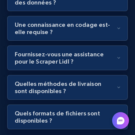
des données ?
Youtube - Videos posts - Discovery videos
by podcast url
URL, Title, Youtuber, Youtuber md5, Video url,
Une connaissance en codage est-
Video length, Likes, Views, and more.
elle requise ?
8.1K+
716+
Essai gratuit
Fournissez-vous une assistance
pour le Scraper Lidl ?
Amazon Reviews
URL, Product name, Product rating, Product
Quelles méthodes de livraison
rating object, Product rating max, Rating,
sont disponibles ?
Author name, Asin, and more.
7.4K+
872+
Essai gratuit
Quels formats de fichiers sont
disponibles ?