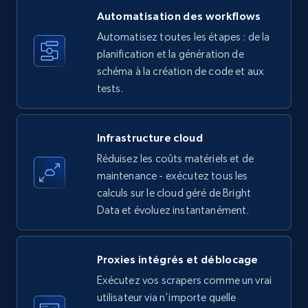
price, Currency, Availability, Reviews count, and
more.
Automatisation des workflows
Automatisez toutes les étapes : de la
35.3K+
planification et la génération de
5.7K+
Essai gratuit
schéma à la création de code et aux
tests.
Amazon products - find products by using
upc numbers
Infrastructure cloud
Title, Seller name, Brand, Description, Initial
Réduisez les coûts matériels et de
price, Currency, Availability, Reviews count, and
maintenance - exécutez tous les
more.
calculs sur le cloud géré de Bright
Data et évoluez instantanément.
35.3K+
5.7K+
Essai gratuit
Proxies intégrés et déblocage
Exécutez vos scrapers comme un vrai
LinkedIn company information
utilisateur via n'importe quelle