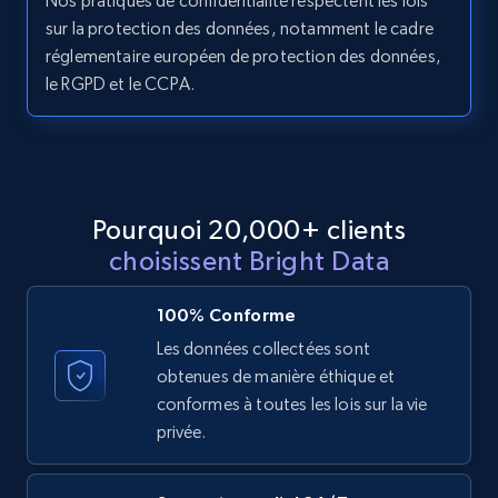
Nos pratiques de confidentialité respectent les lois
11.3K+
1.5K+
Essai gratuit
sur la protection des données, notamment le cadre
réglementaire européen de protection des données,
le RGPD et le CCPA.
LinkedIn posts - Discover posts by Profile
URL
URL, ID, User id, Use url, Title, Headline, Post
text, Date posted, and more.
Pourquoi 20,000+ clients
choisissent Bright Data
11.3K+
1.5K+
Essai gratuit
100% Conforme
Les données collectées sont
obtenues de manière éthique et
LinkedIn posts - Discover new posts
conformes à toutes les lois sur la vie
company URL
privée.
URL, ID, User id, Use url, Title, Headline, Post
text, Date posted, and more.