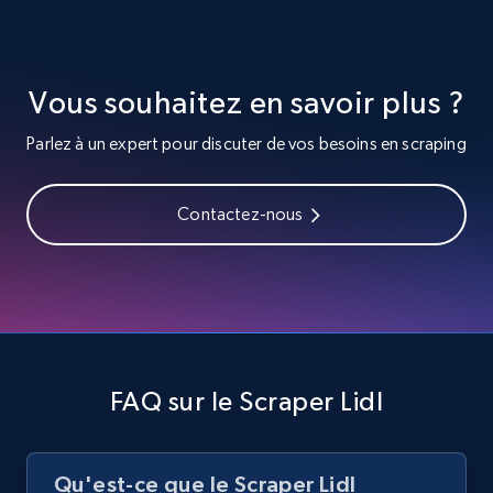
URL, Title, Youtuber, Youtuber md5, Video url,
Video length, Likes, Views, and more.
Vous souhaitez en savoir plus ?
8.1K+
716+
Essai gratuit
Parlez à un expert pour discuter de vos besoins en scraping
Youtube - Videos posts - Search videos by
Contactez-nous
keyword and then apply relevant video
filters
URL, Title, Youtuber, Youtuber md5, Video url,
Video length, Likes, Views, and more.
8.1K+
716+
Essai gratuit
FAQ sur le Scraper Lidl
Qu'est-ce que le Scraper Lidl
Youtube - Videos posts - Collect YouTube