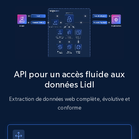
comments, Date posted, Likes, Photos, and
more.
13.2K+
1.6K+
Essai gratuit
Zillow properties listing information
Zpid, City, State, HomeStatus, Address,
IsListingClaimedByCurrentSignedInUser,
API pour un accès fluide aux
IsCurrentSignedInAgentResponsible, Bedrooms,
données Lidl
and more.
Extraction de données web complète, évolutive et
12.1K+
1.3K+
Essai gratuit
conforme
Zillow properties listing information -