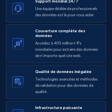
Support mondial 24/7
11.3K+
1.5K+
Essai gratuit
Une équipe dédiée de professionnels
des données est là pour vous aider.
Couverture complète des
X (formerly Twitter) - Posts
données
ID, User posted, Name, Description, Date
Accédez à 400 million+ IPs
posted, Photos, URL, Quoted post, and more.
mondiales pour extraire des données
de n'importe quel site web.
10.4K+
1.2K+
Essai gratuit
Qualité de données inégalée
Technologies avancées et méthodes
X (formerly Twitter) - Posts - Collecting
de validation pour des données de
Twitter posts URLs
qualité.
ID, User posted, Name, Description, Date
posted, Photos, URL, Quoted post, and more.
Infrastructure puissante