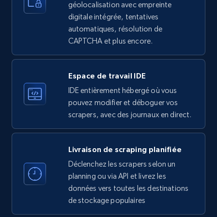
ID, Name, Country code, Locations, Followers,
géolocalisation avec empreinte
Employees in linkedin, About, Specialties, and
digitale intégrée, tentatives
more.
automatiques, résolution de
CAPTCHA et plus encore.
33.6K+
3.5K+
Essai gratuit
Espace de travail IDE
IDE entièrement hébergé où vous
Instagram - Profiles
pouvez modifier et déboguer vos
Account, Fbid, ID, Followers, Posts count, Is
scrapers, avec des journaux en direct.
business account, Is professional account, Is
verified, and more.
Livraison de scraping planifiée
22.4K+
3.5K+
Essai gratuit
Déclenchez les scrapers selon un
planning ou via API et livrez les
données vers toutes les destinations
de stockage populaires
Instagram - Profiles - Collect profile