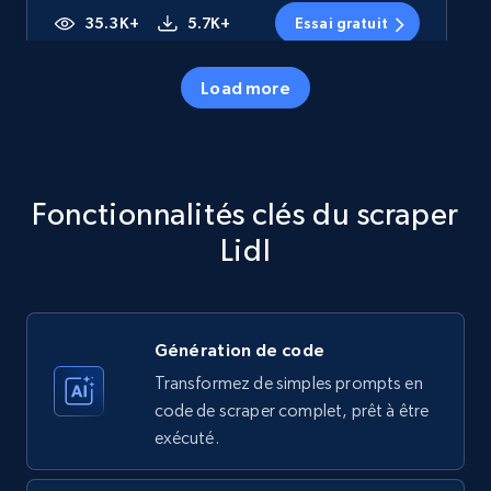
35.3K+
5.7K+
Essai gratuit
Load more
Amazon products - Collects products by
specific category URL
Title, Seller name, Brand, Description, Initial
Fonctionnalités clés du scraper
price, Currency, Availability, Reviews count, and
more.
Lidl
35.3K+
5.7K+
Essai gratuit
Génération de code
Transformez de simples prompts en
Amazon products - Collects products by
code de scraper complet, prêt à être
specific keywords
exécuté.
Title, Seller name, Brand, Description, Initial