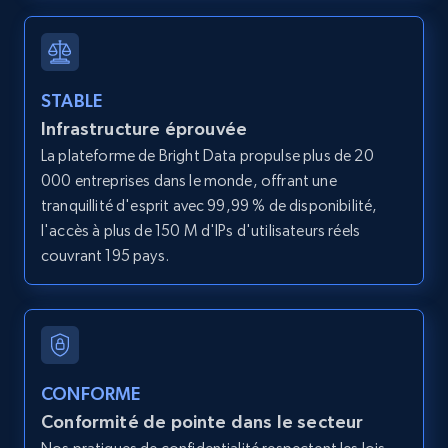
12.1K+
1.3K+
Essai gratuit
STABLE
Infrastructure éprouvée
LinkedIn posts
La plateforme de Bright Data propulse plus de 20
URL, ID, User id, Use url, Title, Headline, Post
000 entreprises dans le monde, offrant une
text, Date posted, and more.
tranquillité d'esprit avec 99,99 % de disponibilité,
l'accès à plus de 150 M d'IPs d'utilisateurs réels
11.3K+
1.5K+
Essai gratuit
couvrant 195 pays.
LinkedIn posts - Discover user's articles by
URL
URL, ID, User id, Use url, Title, Headline, Post
CONFORME
text, Date posted, and more.
Conformité de pointe dans le secteur