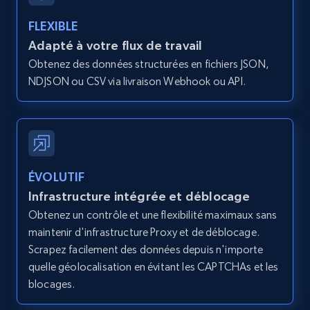
Discover by custom filters - location, home
type and status
FLEXIBLE
Zpid, City, State, HomeStatus, Address,
Adapté à votre flux de travail
IsListingClaimedByCurrentSignedInUser,
Obtenez des données structurées en fichiers JSON,
IsCurrentSignedInAgentResponsible, Bedrooms,
NDJSON ou CSV via livraison Webhook ou API.
and more.
12.1K+
1.3K+
Essai gratuit
ÉVOLUTIF
Zillow properties listing information -
Infrastructure intégrée et déblocage
Search by parameters on zillow and use the
Obtenez un contrôle et une flexibilité maximaux sans
direct link as input
maintenir d'infrastructure Proxy et de déblocage.
Zpid, City, State, HomeStatus, Address,
Scrapez facilement des données depuis n'importe
IsListingClaimedByCurrentSignedInUser,
quelle géolocalisation en évitant les CAPTCHAs et les
IsCurrentSignedInAgentResponsible, Bedrooms,
blocages.
and more.