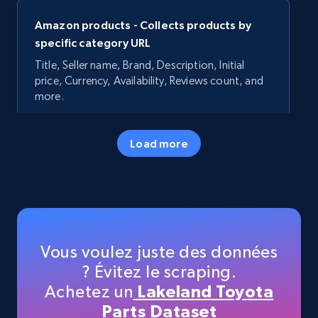
Amazon products - Collects products by
specific category URL
Title, Seller name, Brand, Description, Initial
price, Currency, Availability, Reviews count, and
more.
35.3K+
5.7K+
Essai gratuit
Load more
Amazon products - Collects products by
specific keywords
Title, Seller name, Brand, Description, Initial
Vous voulez juste des données
price, Currency, Availability, Reviews count, and
? Évitez le scraping.
more.
Achetez un
Lakeland Toyota
Parts Dataset
35.3K+
5.7K+
Essai gratuit