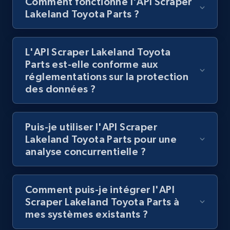
Comment fonctionne l'API Scraper
Lakeland Toyota Parts ?
Lazada - Products
L'API Scraper Lakeland Toyota
URL, Title, Rating, Reviews, Initial price, Final
Parts est-elle conforme aux
price, Currency, Stock, and more.
réglementations sur la protection
des données ?
992+
165+
Essai gratuit
Puis-je utiliser l'API Scraper
Lakeland Toyota Parts pour une
Lazada - Products - Discover products by
analyse concurrentielle ?
keyword
URL, Title, Rating, Reviews, Initial price, Final
Comment puis-je intégrer l'API
price, Currency, Stock, and more.
Scraper Lakeland Toyota Parts à
mes systèmes existants ?
992+
165+
Essai gratuit