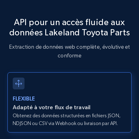
2.1K+
375+
Essai gratuit
API pour un accès fluide aux
données Lakeland Toyota Parts
Amazon products global dataset - Collects
products by specific category URL
Extraction de données web complète, évolutive et
Title, Seller name, Brand, Description, Initial
conforme
price, Currency, Availability, Reviews count, and
more.
2.1K+
375+
Essai gratuit
FLEXIBLE
Adapté à votre flux de travail
Amazon products global dataset -
Obtenez des données structurées en fichiers JSON,
Collecting products by keyword search
NDJSON ou CSV via Webhook ou livraison par API.
Title, Seller name, Brand, Description, Initial
price, Currency, Availability, Reviews count, and