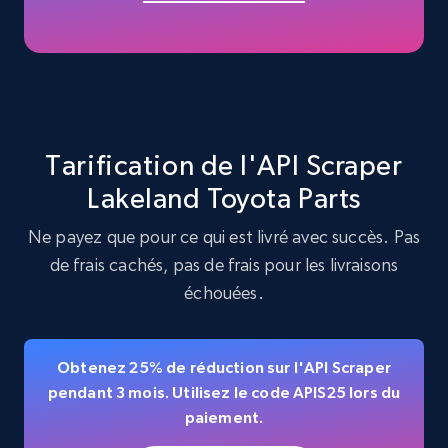
Amazon products - find products by using
upc numbers
Title, Seller name, Brand, Description, Initial
Tarification de l'API Scraper
price, Currency, Availability, Reviews count, and
more.
Lakeland Toyota Parts
Ne payez que pour ce qui est livré avec succès. Pas
35.3K+
5.7K+
Essai gratuit
de frais cachés, pas de frais pour les livraisons
échouées.
Amazon Reviews
Obtenez 25% de réduction sur l'API Scraper
URL, Product name, Product rating, Product
pendant 3 mois. Utilisez le code APIS25 lors du
rating object, Product rating max, Rating,
paiement.
Author name, Asin, and more.