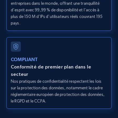
entreprises dans le monde, offrant une tranquillité
Title, Seller name, Brand, Description, Initial
d'esprit avec 99,99 % de disponibilité et l'accès à
price, Currency, Availability, Reviews count, and
more.
plus de 150 M d'IPs d'utilisateurs réels couvrant 195
pays.
2.1K+
375+
Essai gratuit
Amazon products global dataset - Collect
COMPLIANT
products from Brands URLs
Conformité de premier plan dans le
Title, Seller name, Brand, Description, Initial
secteur
price, Currency, Availability, Reviews count, and
Nos pratiques de confidentialité respectent les lois
more.
sur la protection des données, notamment le cadre
réglementaire européen de protection des données,
2.1K+
375+
Essai gratuit
le RGPD et le CCPA.