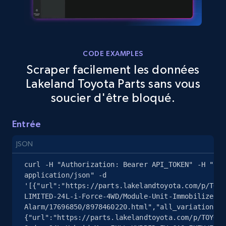
2.5K+
359+
Essai gratuit
CODE EXAMPLES
Scraper facilement les données
eBay - Gather data on products using
Lakeland Toyota Parts sans vous
specified keywords
soucier d'être bloqué.
URL, Product id, Title, Seller name, Seller rating,
Seller reviews, Breadcrumbs, Root category, and
more.
Entrée
JSON
2.5K+
359+
Essai gratuit
curl -H "Authorization: Bearer API_TOKEN" -H "Con
application/json" -d 
'[{"url":"https://parts.lakelandtoyota.com/p/TOYO
LIMITED-24L-i-Force-4WD/Module-Unit-Immobilizer-C
eBay - Collect products from shops on eBay
Alarm/17696850/8978460220.html","all_variations":
URL, Product id, Title, Seller name, Seller rating,
{"url":"https://parts.lakelandtoyota.com/p/TOYOTA
Seller reviews, Breadcrumbs, Root category, and