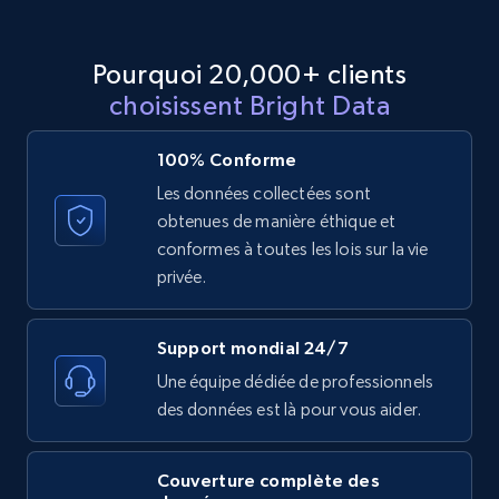
Etsy
URL, Product id, Listing inventory id, Title, Rating,
Pourquoi 20,000+ clients
Reviews count shop, Reviews count item, Initial
choisissent Bright Data
price, and more.
100% Conforme
1.9K+
323+
Essai gratuit
Les données collectées sont
obtenues de manière éthique et
conformes à toutes les lois sur la vie
Etsy - Collect data on products using
privée.
specified keywords
URL, Product id, Listing inventory id, Title, Rating,
Support mondial 24/7
Reviews count shop, Reviews count item, Initial
Une équipe dédiée de professionnels
price, and more.
des données est là pour vous aider.
1.9K+
323+
Essai gratuit
Couverture complète des