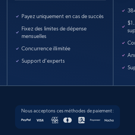
more.
384
Payez uniquement en cas de succès
5.6K+
878+
Essai gratuit
$1
Fixez des limites de dépense
su
mensuelles
Con
Walmart - products - Collects products by
Concurrence illimitée
specific keywords
An
Support d'experts
URL, Final price, Sku, Currency, Gtin,
Su
Specifications, Image urls, Top reviews, and
more.
5.6K+
878+
Essai gratuit
Nous acceptons ces méthodes de paiement:
Walmart - products - Discover products by
using sku numbers