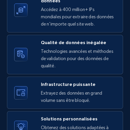
données
Accédez à 400 million+ IPs
Etsy - Collects data from shop's URL
mondiales pour extraire des données
URL, Product id, Listing inventory id, Title, Rating,
de n'importe quel site web.
Reviews count shop, Reviews count item, Initial
price, and more.
Qualité de données inégalée
Technologies avancées et méthodes
1.9K+
323+
Essai gratuit
de validation pour des données de
qualité.
Amazon products search
Infrastructure puissante
Asin, URL, Name, Sponsored, Initial price, Final
Extrayez des données en grand
price, Currency, Sold, and more.
volume sans être bloqué.
1.6K+
181+
Essai gratuit
Solutions personnalisées
Obtenez des solutions adaptées à