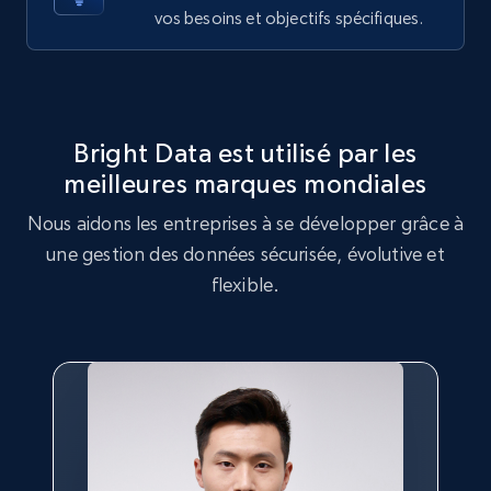
vos besoins et objectifs spécifiques.
Target
URL, Product id, Title, Product description,
Rating, Reviews count, Initial price, Discount,
and more.
Bright Data est utilisé par les
1.3K+
176+
Essai gratuit
meilleures marques mondiales
Nous aidons les entreprises à se développer grâce à
une gestion des données sécurisée, évolutive et
flexible.
Target - Gather data on products using
specified keywords
URL, Product id, Title, Product description,
Rating, Reviews count, Initial price, Discount,
and more.
1.3K+
176+
Essai gratuit