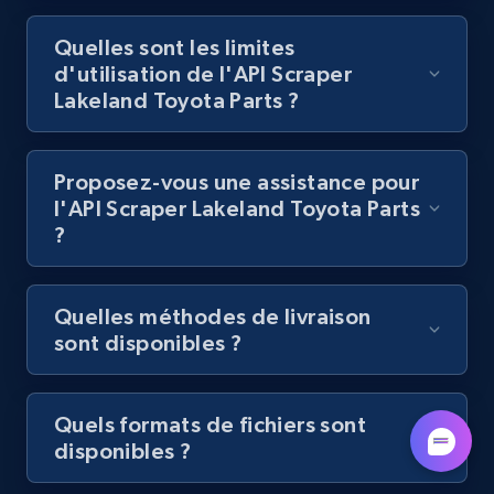
Quelles sont les limites
d'utilisation de l'API Scraper
Lazada - Products - Discover products by
Lakeland Toyota Parts ?
category URL or brand URL
URL, Title, Rating, Reviews, Initial price, Final
price, Currency, Stock, and more.
Proposez-vous une assistance pour
l'API Scraper Lakeland Toyota Parts
992+
165+
Essai gratuit
?
Quelles méthodes de livraison
Lazada - Products - Discover products by
sont disponibles ?
seller URL
URL, Title, Rating, Reviews, Initial price, Final
price, Currency, Stock, and more.
Quels formats de fichiers sont
disponibles ?
992+
165+
Essai gratuit