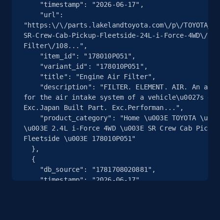
Rating, Reviews count, Images, Variations, and
    "timestamp": "2026-06-17",

more.
    "url": 
"https:\/\/parts.lakelandtoyota.com\/p\/TOYOTA_20
SR-Crew-Cab-Pickup-Fleetside-24L-i-Force-4WD\/Eng
2.4K+
202+
Essai gratuit
Filter\/108...",

    "item_id": "178010P051",

    "variant_id": "178010P051",

    "title": "Engine Air Filter",

    "description": "FILTER. ELEMENT. AIR. An air filter 
Google Shopping - collects products from
for the air intake system of a vehicle\u0027s eng
web using keywords
Exc.Japan Built Part. Exc.Performan...",

URL, Product id, Title, Product description,
    "product_category": "Home \u003E TOYOTA \u003E TACOMA 
Rating, Reviews count, Images, Variations, and
\u003E 2.4L i-Force 4WD \u003E SR Crew Cab Pickup
more.
Fleetside \u003E 178010P051"

  },

  {

2.4K+
202+
Essai gratuit
    "db_source": "1781708020881",

    "timestamp": "2026-06-17",

    "url": 
"https:\/\/parts.lakelandtoyota.com\/p\/TOYOTA_20
SR-Crew-Cab-Pickup-Fleetside-24L-i-Force-4WD\/Air
Home Depot US