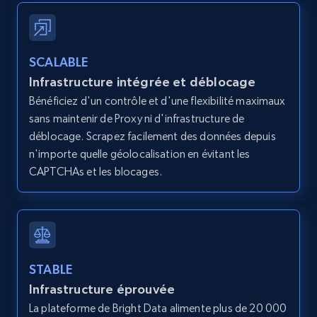
more.
2.1K+
375+
Essai gratuit
SCALABLE
Infrastructure intégrée et déblocage
Bénéficiez d'un contrôle et d'une flexibilité maximaux
Amazon products global dataset - Collects
sans maintenir de Proxy ni d'infrastructure de
products by best sellers category URL
déblocage. Scrapez facilement des données depuis
Title, Seller name, Brand, Description, Initial
n'importe quelle géolocalisation en évitant les
price, Currency, Availability, Reviews count, and
CAPTCHAs et les blocages.
more.
2.1K+
375+
Essai gratuit
STABLE
Infrastructure éprouvée
Amazon products global dataset - Collect
Amazon products by seller URL
La plateforme de Bright Data alimente plus de 20 000