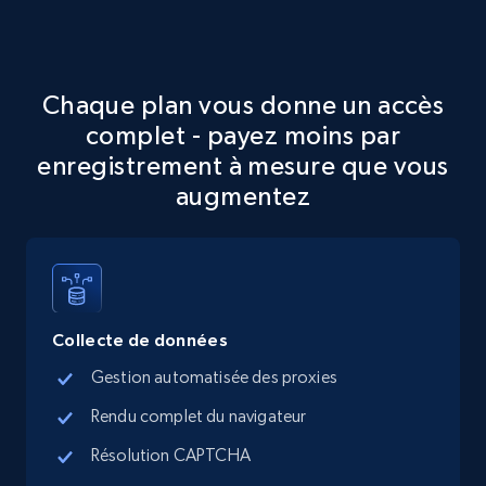
URL, Final price, Sku, Currency, Gtin,
Specifications, Image urls, Top reviews, and
more.
Chaque plan vous donne un accès
5.6K+
878+
Essai gratuit
complet - payez moins par
enregistrement à mesure que vous
augmentez
TikTok Shop
URL, Title, Available, Description, Currency, Initial
price, Final price, Discount percent, and more.
Collecte de données
5.4K+
668+
Essai gratuit
Gestion automatisée des proxies
Rendu complet du navigateur
TikTok Shop - category
Résolution CAPTCHA
URL, Title, Available, Description, Currency, Initial