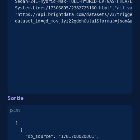
Sedan-24L-Hybrid-Max-FULL-HYBRID-EV-GAS-FHEV/Evap
more.
System-Lines/17306805/2382725160.html","all_varia
"https://api.brightdata.com/datasets/v3/trigger?
dataset_id=gd_movj1yz22gdoh6ului&format=json&unco
2.5K+
359+
Essai gratuit
eBay - Collect records by category
URL, Product id, Title, Seller name, Seller rating,
Seller reviews, Breadcrumbs, Root category, and
more.
2.5K+
359+
Essai gratuit
Sortie
JSON
[

Google Shopping
  {

URL, Product id, Title, Product description,
    "db_source": "1781708020881",
